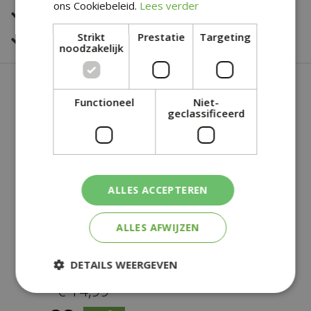
ons Cookiebeleid.
Lees verder
Snelle bestelservice
Strikt
Prestatie
Targeting
Veilig online betalen
noodzakelijk
SOORTGELIJKE PRODUCTEN
Functioneel
Niet-
geclassificeerd
ALLES ACCEPTEREN
ALLES AFWIJZEN
DEURMAT WK - 45 X 75
CM (DIVERSE
SOORTEN)
DETAILS WEERGEVEN
€
14
,
99