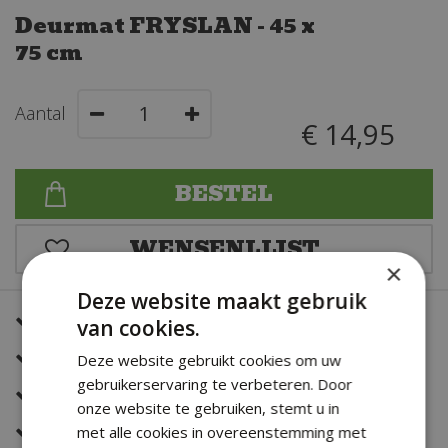
Deurmat FRYSLAN - 45 x
75 cm
Aantal
€
14
,
95
×
Deze website maakt gebruik
Een snelle en correcte bezorging
van cookies.
Zeer sterk in al jouw bloemwerk
Deze website gebruikt cookies om uw
gebruikerservaring te verbeteren. Door
Deskundig en eerlijk advies
onze website te gebruiken, stemt u in
Altijd een fris en verzorgd assortiment
met alle cookies in overeenstemming met