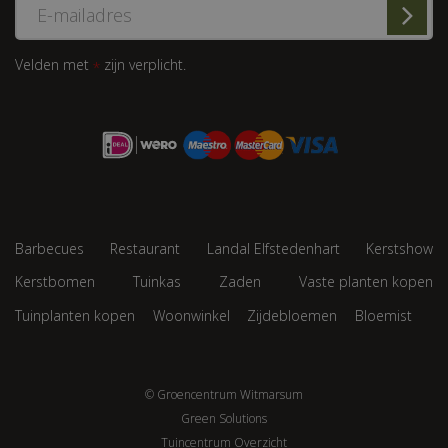
Velden met
zijn verplicht.
*
Barbecues
Restaurant
Landal Elfstedenhart
Kerstshow
Kerstbomen
Tuinkas
Zaden
Vaste planten kopen
Tuinplanten kopen
Woonwinkel
Zijdebloemen
Bloemist
© Groencentrum Witmarsum
Green Solutions
Tuincentrum Overzicht