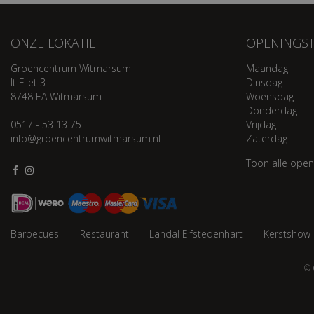
ONZE LOKATIE
OPENINGST
Groencentrum Witmarsum
Maandag
It Fliet 3
Dinsdag
8748 EA Witmarsum
Woensdag
Donderdag
0517 - 53 13 75
Vrijdag
info@groencentrumwitmarsum.nl
Zaterdag
Toon alle open
Barbecues
Restaurant
Landal Elfstedenhart
Kerstshow
© 