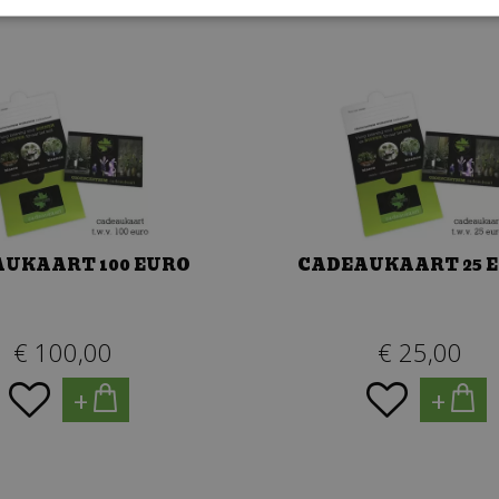
SOORTGELIJKE PRODUCTEN
UKAART 100 EURO
CADEAUKAART 25 
€
100
,
00
€
25
,
00
+
+