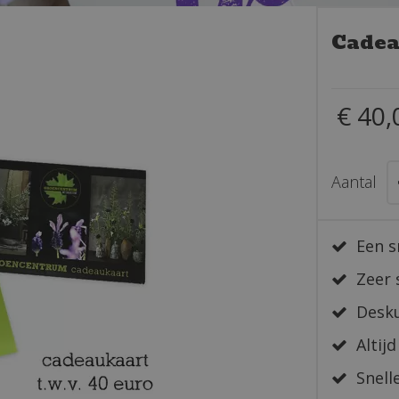
Cadea
€
40
,
Aantal
Een s
Zeer 
Desku
Altijd
Snelle