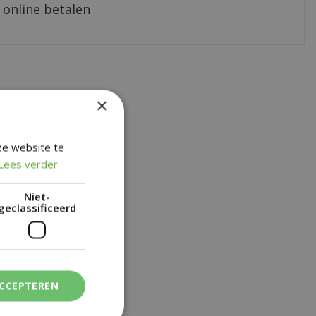
 online betalen
×
ze website te
Lees verder
Niet-
geclassificeerd
ACCEPTEREN