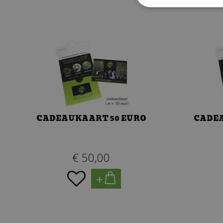
CADEAUKAART 50 EURO
CADEA
€
50
,
00
+