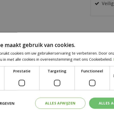
Veilig
e maakt gebruik van cookies.
ruikt cookies om uw gebruikerservaring te verbeteren. Door on
ar je hebt geen idee wat te geven?
u in met alle cookies in overeenstemming met ons Cookiebeleid.
um cadeaukaart.
Prestatie
Targeting
Functioneel
ERGEVEN
ALLES AFWIJZEN
ALLES 