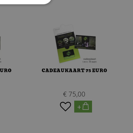
EURO
CADEAUKAART 75 EURO
€
75
,
00
+