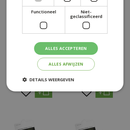
Functioneel
Niet-
geclassificeerd
ALLES ACCEPTEREN
CADEAUKAART 50
CADEAUKAART 100
EURO
EURO
ALLES AFWIJZEN
€
50
,
00
€
100
,
00
DETAILS WEERGEVEN
+
+