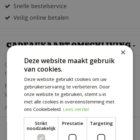
Snelle bestelservice
Veilig online betalen
CADEAUKAART OMSCHIJVING
×
Deze website maakt gebruik
Op zoek naar een cadeau wat in de smaak valt,
van cookies.
maar je hebt geen idee wat te geven?
Deze website gebruikt cookies om uw
Maak iemand blij met een Groencentrum
gebruikerservaring te verbeteren. Door
Witmarsum cadeaukaart.
onze website te gebruiken, stemt u in
met alle cookies in overeenstemming met
Altijd een passend kado!
ons Cookiebeleid.
Lees verder
Strikt
Prestatie
Targeting
noodzakelijk
SOORTGELIJKE PRODUCTEN