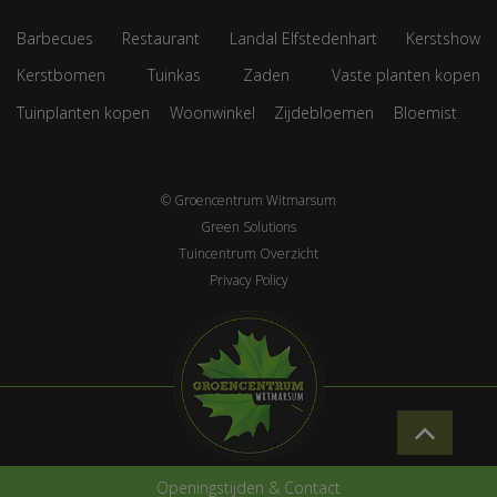
Barbecues
Restaurant
Landal Elfstedenhart
Kerstshow
Kerstbomen
Tuinkas
Zaden
Vaste planten kopen
Tuinplanten kopen
Woonwinkel
Zijdebloemen
Bloemist
© Groencentrum Witmarsum
Green Solutions
Tuincentrum Overzicht
Privacy Policy
Openingstijden & Contact
Cadeaukaart 10 euro