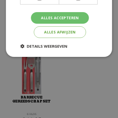
HALF OPEN
€
29
,
95
€
7
,
69
ALLES ACCEPTEREN
€
23
,
95
€
4
,
99
+
+
ALLES AFWIJZEN
DETAILS WEERGEVEN
BARBECUE
GEREEDSCHAP SET
€
16
,
95