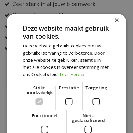
Zeer sterk in al jouw bloemwerk
Deskundig en eerlijk advies
×
Altijd een fris en verzorgd assortiment
Deze website maakt gebruik
van cookies.
Snelle bestelservice
Deze website gebruikt cookies om uw
Veilig online betalen
gebruikerservaring te verbeteren. Door
onze website te gebruiken, stemt u in
SOORTGELIJKE PRODUCTEN
met alle cookies in overeenstemming met
ons Cookiebeleid.
Lees verder
Strikt
Prestatie
Targeting
noodzakelijk
Functioneel
Niet-
geclassificeerd
BARBECUE OP WIELEN
BRIKETTEN - 3KG