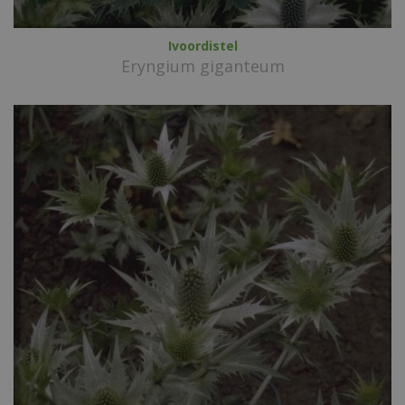
Ivoordistel
Eryngium giganteum