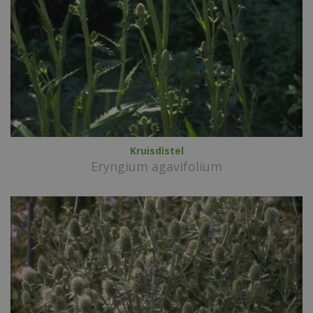
Kruisdistel
Eryngium agavifolium