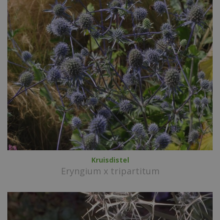
Kruisdistel
Eryngium x tripartitum