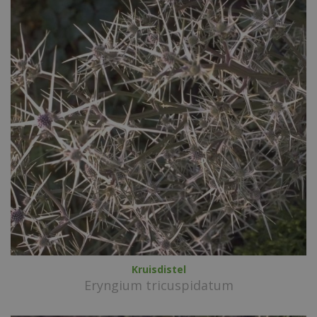
Kruisdistel
Eryngium tricuspidatum