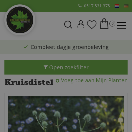
G
0517 531 375
a
n
a
a
r
​Compleet dagje groenbeleving
c
o
n
Open zoekfilter
t
e
Kruisdistel
Voeg toe aan Mijn Planten
n
t