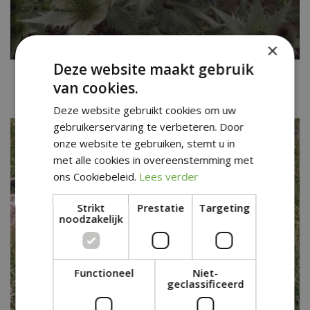
×
Deze website maakt gebruik
Ivoordistel
van cookies.
Eryngium giganteum 'Silver Ghost'
Deze website gebruikt cookies om uw
gebruikerservaring te verbeteren. Door
onze website te gebruiken, stemt u in
met alle cookies in overeenstemming met
ons Cookiebeleid.
Lees verder
Strikt
Prestatie
Targeting
noodzakelijk
Functioneel
Niet-
geclassificeerd