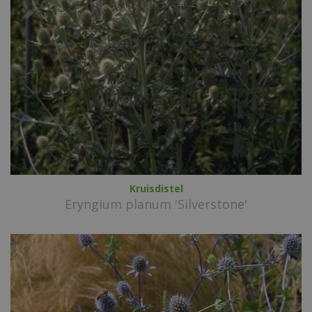
Kruisdistel
Eryngium planum 'Silverstone'