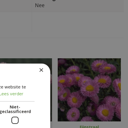
Nee
×
ze website te
Lees verder
Niet-
geclassificeerd
Fijnstraal
Fijnstraal