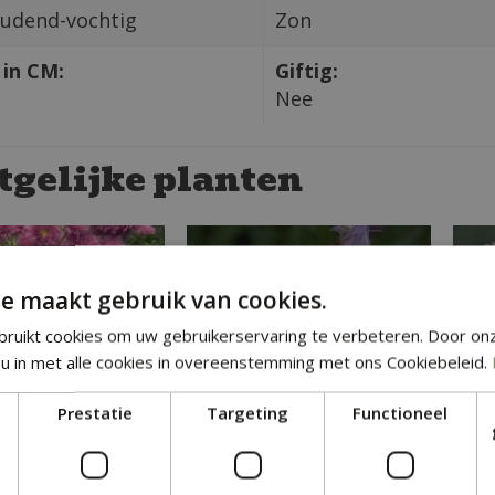
udend-vochtig
Zon
in CM:
Giftig:
Nee
tgelijke planten
e maakt gebruik van cookies.
ruikt cookies om uw gebruikerservaring te verbeteren. Door on
u in met alle cookies in overeenstemming met ons Cookiebeleid.
Prestatie
Targeting
Functioneel
Fijnstraal
Fijnstraal