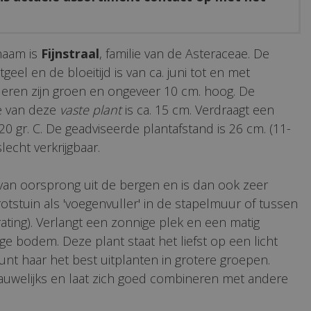
naam is
Fijnstraal
, familie van de Asteraceae. De
tgeel en de bloeitijd is van ca. juni tot en met
deren zijn groen en ongeveer 10 cm. hoog. De
e van deze
vaste plant
is ca. 15 cm. Verdraagt een
20 gr. C. De geadviseerde plantafstand is 26 cm. (11-
slecht verkrijgbaar.
van oorsprong uit de bergen en is dan ook zeer
rotstuin als 'voegenvuller' in de stapelmuur of tussen
ating). Verlangt een zonnige plek en een matig
ige bodem. Deze plant staat het liefst op een licht
kunt haar het best uitplanten in grotere groepen.
auwelijks en laat zich goed combineren met andere