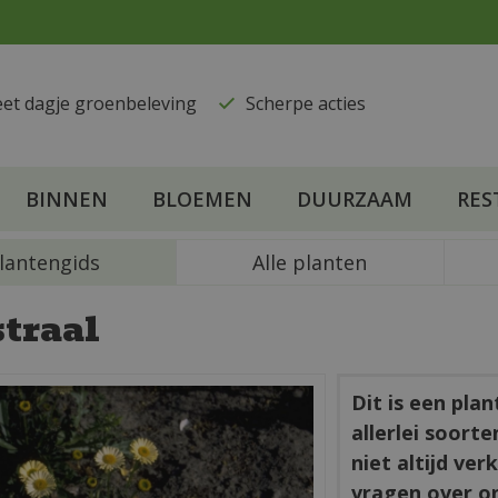
eet dagje groenbeleving
​Scherpe acties
BINNEN
BLOEMEN
DUURZAAM
RES
lantengids
Alle planten
straal
Dit is een pla
allerlei soort
niet altijd ve
vragen over o