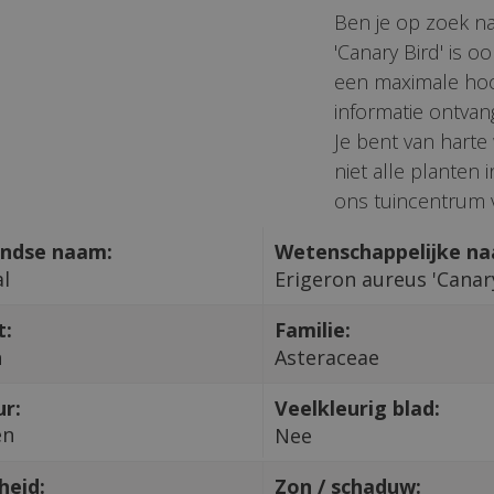
Ben je op zoek na
'Canary Bird' is o
een maximale hoo
informatie ontvan
Je bent van harte
niet alle planten
ons tuincentrum v
ndse naam:
Wetenschappelijke n
al
Erigeron aureus 'Canar
t:
Familie:
n
Asteraceae
ur:
Veelkleurig blad:
en
Nee
heid:
Zon / schaduw: