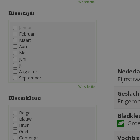
Wis selectie
Bloeitijd:
Januari
Februari
Maart
April
Mei
Juni
Juli
Nederla
Augustus
September
Fijnstra
Oktober
Wis selectie
November
Geslach
December
Bloemkleur:
Erigero
Beige
Bladkle
Blauw
Gro
Bruin
Geel
Vochtig
Gemengd