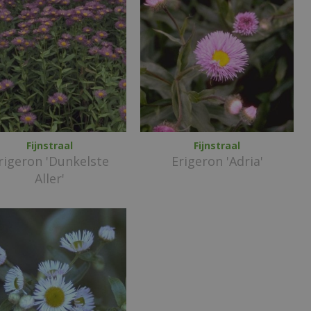
Fijnstraal
Fijnstraal
rigeron 'Dunkelste
Erigeron 'Adria'
Aller'