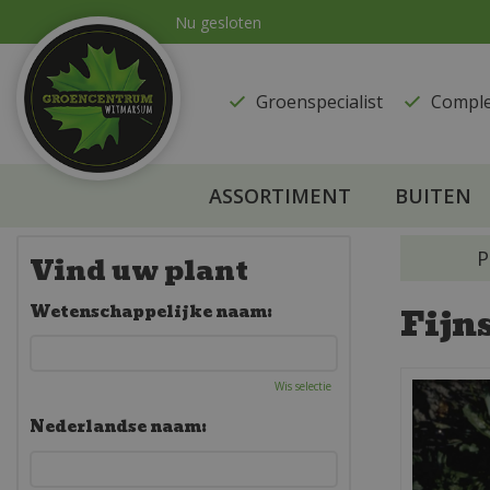
Ga
Nu gesloten
naar
content
Groenspecialist
​Compl
ASSORTIMENT
BUITEN
P
Vind uw plant
Fijn
Wetenschappelijke naam:
Wis selectie
Nederlandse naam: