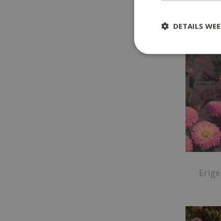
Erige
DETAILS WE
Erige