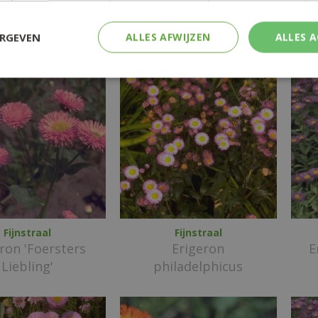
ron 'Schwarzes
Erigeron
Er
Meer'
'Strahlenmeer'
ERGEVEN
ALLES AFWIJZEN
ALLES 
Fijnstraal
Fijnstraal
ron 'Foersters
Erigeron
E
Liebling'
philadelphicus