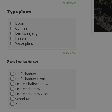
Wis selectie
Type plant:
Boom
Conifeer
Een-tweejarig
Heester
Vaste plant
Wis selectie
Zon / schaduw:
Halfschaduw
Halfschaduw / zon
Lichte / halfschaduw
Lichte schaduw
Lichte schaduw / zon
Schaduw
Zon