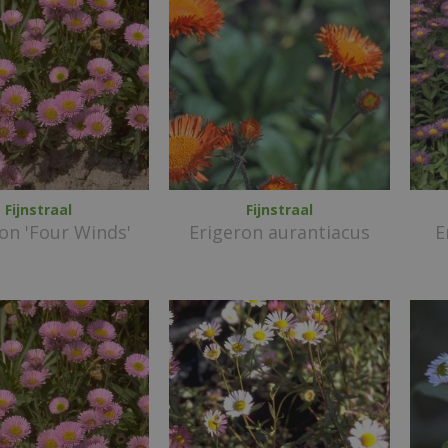
Fijnstraal
Fijnstraal
on 'Four Winds'
Erigeron aurantiacus
E