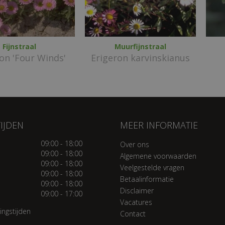
Fijnstraal
Muurfijnstraal
on 'Four Winds'
Erigeron karvinskianus
IJDEN
MEER INFORMATIE
09:00 - 18:00
Over ons
09:00 - 18:00
Algemene voorwaarden
09:00 - 18:00
Veelgestelde vragen
09:00 - 18:00
Betaalinformatie
09:00 - 18:00
Disclaimer
09:00 - 17:00
Vacatures
ingstijden
Contact