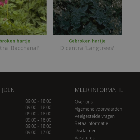
broken hartje
Gebroken hartje
tra 'Bacchanal'
Dicentra 'Langtrees'
IJDEN
MEER INFORMATIE
09:00 - 18:00
Over ons
09:00 - 18:00
Algemene voorwaarden
09:00 - 18:00
Veelgestelde vragen
09:00 - 18:00
Betaalinformatie
09:00 - 18:00
Disclaimer
09:00 - 17:00
Vacatures