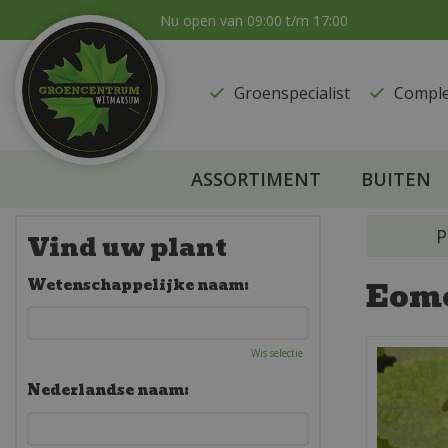
Ga
Nu open van
09:00
t/m
17:00
naar
content
Groenspecialist
​Compl
ASSORTIMENT
BUITEN
P
Vind uw plant
Eom
Wetenschappelijke naam:
Wis selectie
Nederlandse naam: