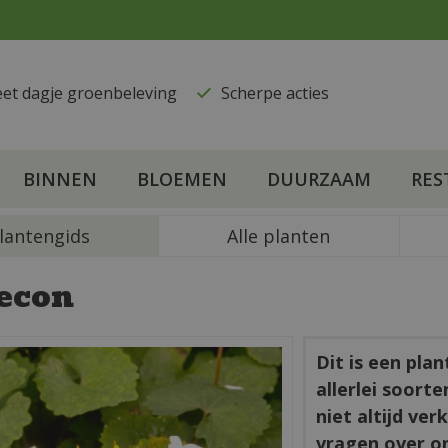
eet dagje groenbeleving
​Scherpe acties
BINNEN
BLOEMEN
DUURZAAM
RES
lantengids
Alle planten
econ
Dit is een pla
allerlei soort
niet altijd ve
vragen over o