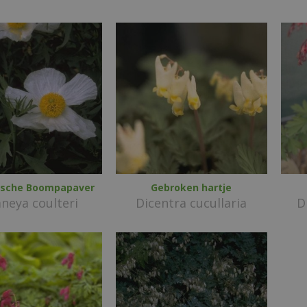
nische Boompapaver
Gebroken hartje
neya coulteri
Dicentra cucullaria
D