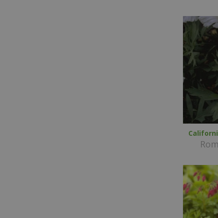
Califor
Rom