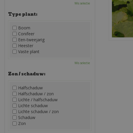
Wis selectie
Type plant:
Boom
Conifeer
Een-tweejarig
Heester
Vaste plant
Wis selectie
Zon / schaduw:
Halfschaduw
Halfschaduw / zon
Lichte / halfschaduw
Lichte schaduw
Lichte schaduw / zon
Schaduw
Zon