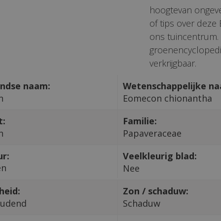
hoogtevan ongevee
of tips over dez
ons tuincentrum. 
groenencyclopedi
verkrijgbaar.
ndse naam:
Wetenschappelijke n
n
Eomecon chionantha
t:
Familie:
n
Papaveraceae
ur:
Veelkleurig blad:
en
Nee
heid:
Zon / schaduw:
oudend
Schaduw