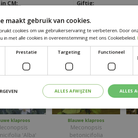
in CM:
Giftig:
Nee
e maakt gebruik van cookies.
tgelijke planten
ruikt cookies om uw gebruikerservaring te verbeteren. Door on
u in met alle cookies in overeenstemming met ons Cookiebeleid.
Prestatie
Targeting
Functioneel
ERGEVEN
ALLES AFWIJZEN
ALLES 
auwe klaproos
Blauwe klaproos
econopsis
Meconopsis
icifolia 'Alba'
betonicifolia