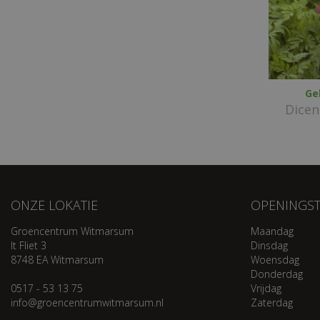
Ge
Dicen
ONZE LOKATIE
OPENINGST
Groencentrum Witmarsum
Maandag
It Fliet 3
Dinsdag
8748 EA Witmarsum
Woensdag
Donderdag
0517 - 53 13 75
Vrijdag
info@groencentrumwitmarsum.nl
Zaterdag