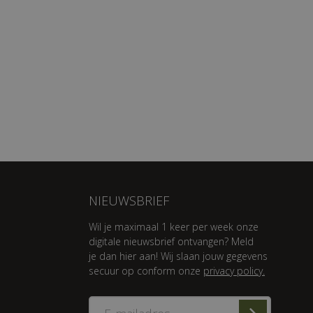
NIEUWSBRIEF
Wil je maximaal 1 keer per week onze
digitale nieuwsbrief ontvangen? Meld
je dan hier aan! Wij slaan jouw gegevens
secuur op conform onze
privacy policy.