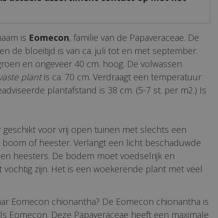
naam is
Eomecon
, familie van de Papaveraceae. De
en de bloeitijd is van ca. juli tot en met september.
 groen en ongeveer 40 cm. hoog. De volwassen
vaste plant
is ca. 70 cm. Verdraagt een temperatuur
geadviseerde plantafstand is 38 cm. (5-7 st. per m2.) Is
r geschikt voor vrij open tuinen met slechts een
 boom of heester. Verlangt een licht beschaduwde
 en heesters. De bodem moet voedselrijk en
vochtig zijn. Het is een woekerende plant met veel
aar Eomecon chionantha? De Eomecon chionantha is
ls Eomecon. Deze Papaveraceae heeft een maximale