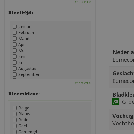
Wis selectie
Bloeitijd:
Januari
Februari
Maart
April
Mei
Nederla
Juni
Eomeco
Juli
Augustus
Geslach
September
Eomeco
Oktober
Wis selectie
November
December
Bloemkleur:
Bladkle
Gro
Beige
Blauw
Vochtig
Bruin
Vochth
Geel
Gemengd