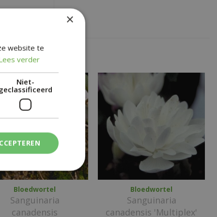
×
ze website te
Lees verder
Niet-
geclassificeerd
ACCEPTEREN
Bloedwortel
Bloedwortel
Sanguinaria
Sanguinaria
canadensis
canadensis 'Multiplex'