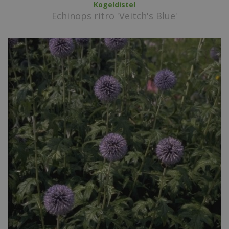
Kogeldistel
Echinops ritro 'Veitch's Blue'