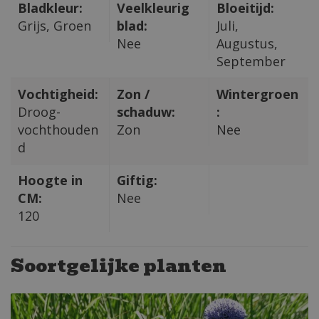
Bladkleur:
Veelkleurig
Bloeitijd:
Grijs, Groen
blad:
Juli,
Nee
Augustus,
September
Vochtigheid:
Zon /
Wintergroen
Droog-
schaduw:
:
vochthouden
Zon
Nee
d
Hoogte in
Giftig:
CM:
Nee
120
Soortgelijke planten