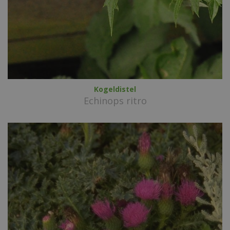
Kogeldistel
Echinops ritro