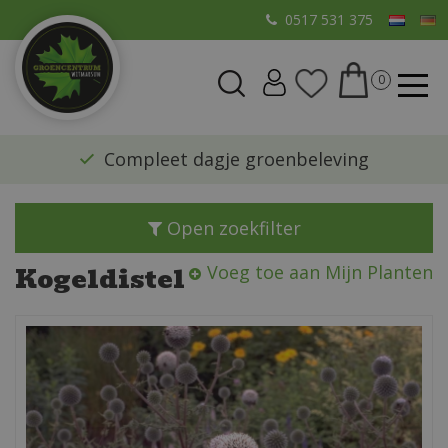
G
0517 531 375
a
n
a
a
r
​Compleet dagje groenbeleving
c
o
n
Open zoekfilter
t
e
Kogeldistel
Voeg toe aan Mijn Planten
n
t