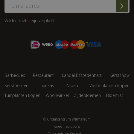
Velden met
zijn verplicht.
*
Barbecues
Restaurant
Landal Elfstedenhart
Kerstshow
Kerstbomen
Tuinkas
Zaden
Vaste planten kopen
Tuinplanten kopen
Woonwinkel
Zijdebloemen
Bloemist
© Groencentrum Witmarsum
Green Solutions
Tuincentrum Overzicht