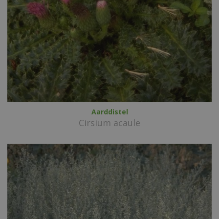
Aarddistel
Cirsium acaule