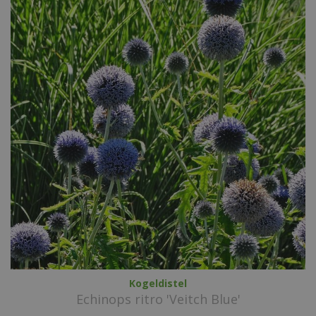
Kogeldistel
Echinops ritro 'Veitch Blue'