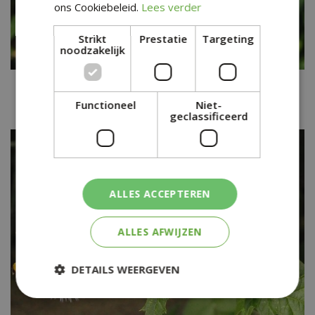
ons Cookiebeleid.
Lees verder
Strikt
Prestatie
Targeting
noodzakelijk
Kogeldistel
Echinops bannaticus 'Blue Globe'
Functioneel
Niet-
geclassificeerd
ALLES ACCEPTEREN
ALLES AFWIJZEN
DETAILS WEERGEVEN