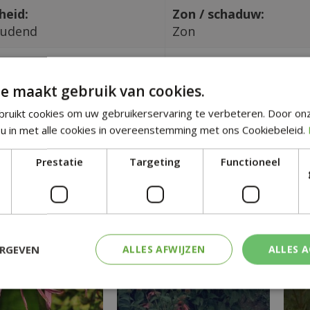
heid:
Zon / schaduw:
oudend
Zon
in CM:
Giftig:
Nee
e maakt gebruik van cookies.
ruikt cookies om uw gebruikerservaring te verbeteren. Door on
tgelijke planten
u in met alle cookies in overeenstemming met ons Cookiebeleid.
Prestatie
Targeting
Functioneel
ERGEVEN
ALLES AFWIJZEN
ALLES 