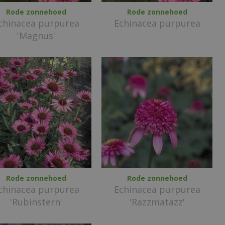
Rode zonnehoed
Rode zonnehoed
chinacea purpurea
Echinacea purpurea
'Magnus'
Rode zonnehoed
Rode zonnehoed
chinacea purpurea
Echinacea purpurea
'Rubinstern'
'Razzmatazz'