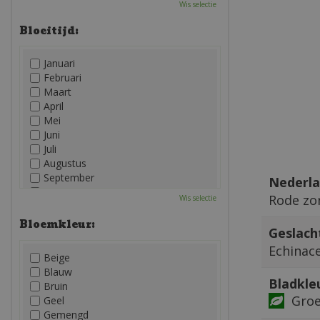
Wis selectie
Bloeitijd:
Januari
Februari
Maart
April
Mei
Juni
Juli
Augustus
September
Nederla
Oktober
Rode zo
Wis selectie
November
December
Bloemkleur:
Geslach
Echinac
Beige
Blauw
Bladkle
Bruin
Gro
Geel
Gemengd