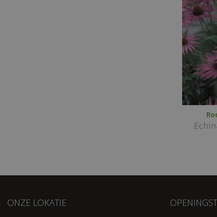
Ro
Echi
ONZE LOKATIE
OPENINGST