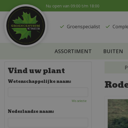
Ga
Nu open van
09:00
t/m
18:00
naar
content
Groenspecialist
​Compl
ASSORTIMENT
BUITEN
P
Vind uw plant
Rode
Wetenschappelijke naam:
Wis selectie
Nederlandse naam: