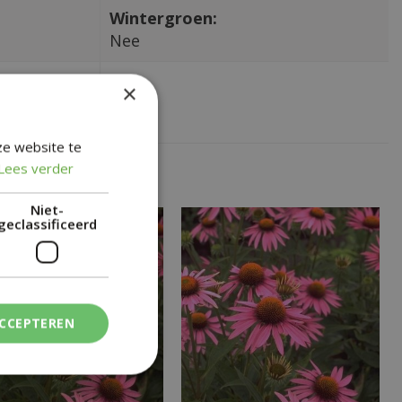
Wintergroen:
Nee
×
ze website te
Lees verder
Niet-
geclassificeerd
ACCEPTEREN