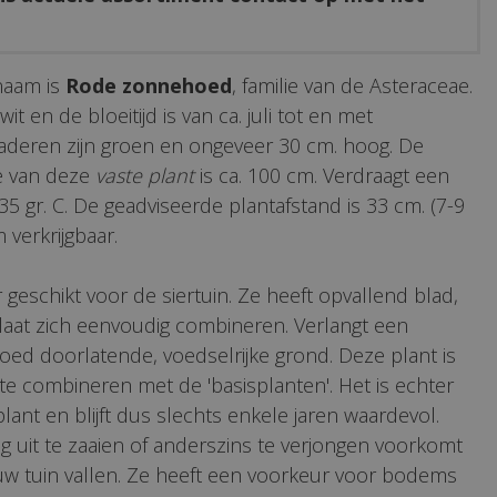
naam is
Rode zonnehoed
, familie van de Asteraceae.
it en de bloeitijd is van ca. juli tot en met
aderen zijn groen en ongeveer 30 cm. hoog. De
e van deze
vaste plant
is ca. 100 cm. Verdraagt een
35 gr. C. De geadviseerde plantafstand is 33 cm. (7-9
m verkrijgbaar.
 geschikt voor de siertuin. Ze heeft opvallend blad,
 laat zich eenvoudig combineren. Verlangt een
oed doorlatende, voedselrijke grond. Deze plant is
te combineren met de 'basisplanten'. Het is echter
lant en blijft dus slechts enkele jaren waardevol.
ig uit te zaaien of anderszins te verjongen voorkomt
 uw tuin vallen. Ze heeft een voorkeur voor bodems