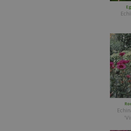
Eg
Echi
Ro
Echi
'V