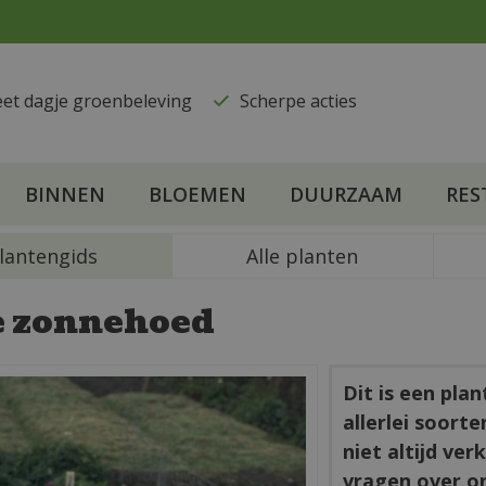
eet dagje groenbeleving
​Scherpe acties
BINNEN
BLOEMEN
DUURZAAM
RES
lantengids
Alle planten
 zonnehoed
Dit is een pla
allerlei soort
niet altijd ve
vragen over o