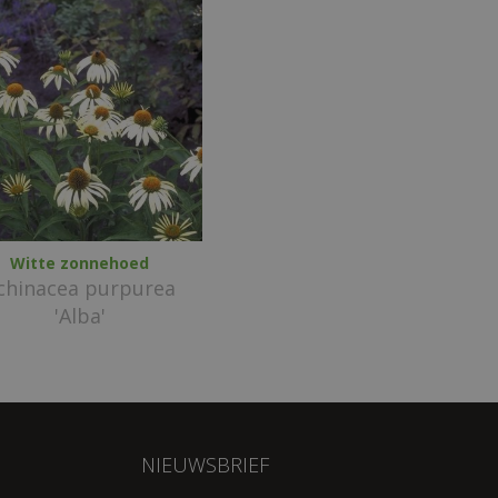
Witte zonnehoed
chinacea purpurea
'Alba'
NIEUWSBRIEF