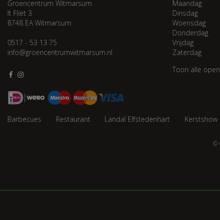
Groencentrum Witmarsum
Maandag
It Fliet 3
Dinsdag
8748 EA Witmarsum
Woensdag
Donderdag
0517 - 53 13 75
Vrijdag
info@groencentrumwitmarsum.nl
Zaterdag
Toon alle open
Barbecues
Restaurant
Landal Elfstedenhart
Kerstshow
© 