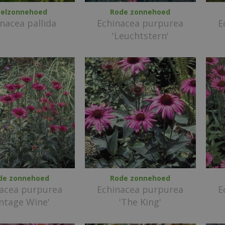
elzonnehoed
Rode zonnehoed
nacea pallida
Echinacea purpurea
E
'Leuchtstern'
de zonnehoed
Rode zonnehoed
nacea purpurea
Echinacea purpurea
E
intage Wine'
'The King'