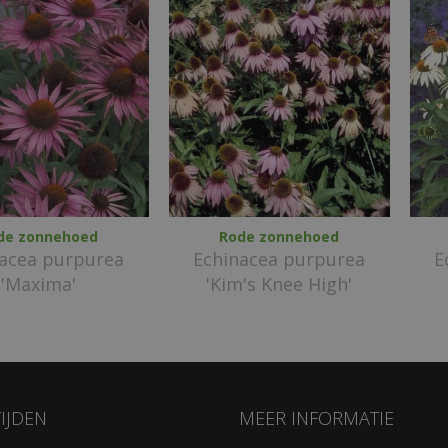
de zonnehoed
Rode zonnehoed
nacea purpurea
Echinacea purpurea
E
'Maxima'
'Kim's Knee High'
IJDEN
MEER INFORMATIE