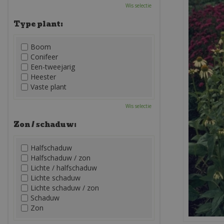
Wis selectie
Type plant:
Boom
Conifeer
Een-tweejarig
Heester
Vaste plant
Wis selectie
Zon / schaduw:
Halfschaduw
Halfschaduw / zon
Lichte / halfschaduw
Lichte schaduw
Lichte schaduw / zon
Schaduw
Zon