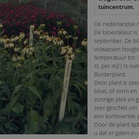
tuincentrum.
De nederlandse 
De bloemkleur is w
september. De bl
volwassen hoogt
temperatuur tot -
st. per m2.) Is rui
Borderplant.
Deze plant is zeer
bloei, of vorm en
zonnige plek en g
zeer geschikt om 
een kortlevende p
Door de plant tijd
u dat er gaten in