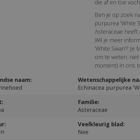
die af en toe voch
Ben je op zoek n
purpurea 'White 
Asteraceae heeft
Wil je meer infor
'White Swan'? Je 
om te weten: niet
moment) in ons tu
ndse naam:
Wetenschappelijke n
nnehoed
Echinacea purpurea 'W
t:
Familie:
ea
Asteraceae
ur:
Veelkleurig blad:
en
Nee