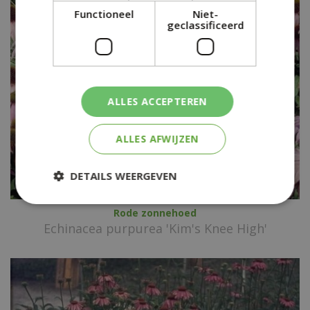
Functioneel
Niet-
geclassificeerd
ALLES ACCEPTEREN
ALLES AFWIJZEN
DETAILS WEERGEVEN
Rode zonnehoed
Echinacea purpurea 'Kim's Knee High'