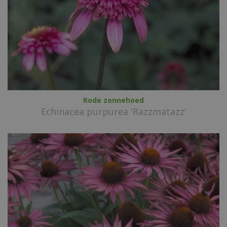
Rode zonnehoed
Echinacea purpurea 'Razzmatazz'