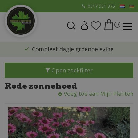
G
0517 531 375
a
n
a
a
r
​Compleet dagje groenbeleving
c
o
n
Open zoekfilter
t
e
Rode zonnehoed
n
Voeg toe aan Mijn Planten
t