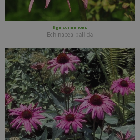
Egelzonnehoed
Echinacea pallida