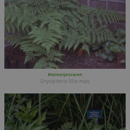
Mannetjesvaren
Dryopteris filix-mas