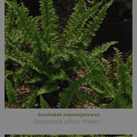
Geschubde mannetjesvaren
Dryopteris affinis 'Pinderi'