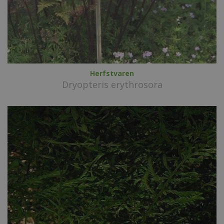
Herfstvaren
Dryopteris erythrosora