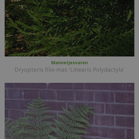
Mannetjesvaren
Dryopteris filix-mas 'Linearis Polydactyla'