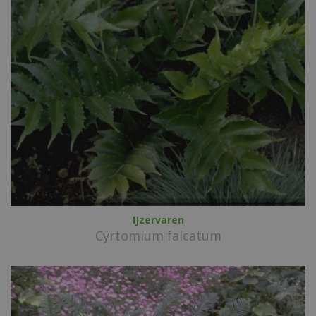
IJzervaren
Cyrtomium falcatum