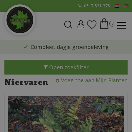
G
0517 531 375
a
n
a
a
r
​Compleet dagje groenbeleving
c
o
n
Open zoekfilter
t
e
Niervaren
Voeg toe aan Mijn Planten
n
t