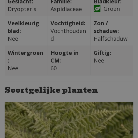
Geslacht:
Familie:
Bladkleur:
Groen
Dryopteris
Aspidiaceae
Veelkleurig
Vochtigheid:
Zon /
blad:
Vochthouden
schaduw:
Nee
d
Halfschaduw
Wintergroen
Hoogte in
Giftig:
:
CM:
Nee
Nee
60
Soortgelijke planten