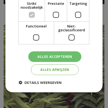
Strikt
Prestatie
Targeting
noodzakelijk
Geschubde mannetjesvaren
Dryopteris affinis 'Cristata'
Functioneel
Niet-
geclassificeerd
ALLES ACCEPTEREN
ALLES AFWIJZEN
DETAILS WEERGEVEN