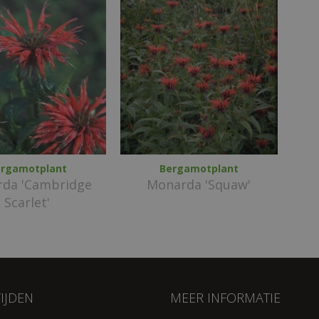
rgamotplant
Bergamotplant
da 'Cambridge
Monarda 'Squaw'
Scarlet'
IJDEN
MEER INFORMATIE