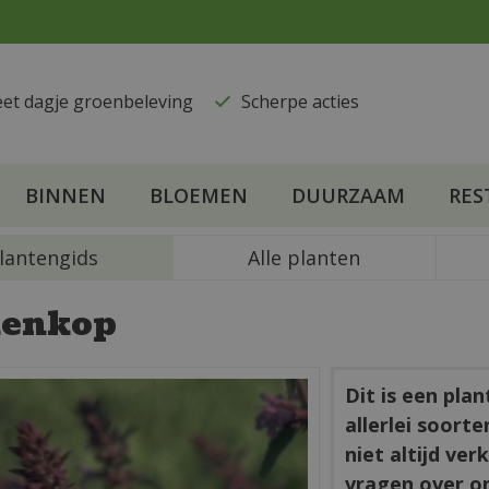
eet dagje groenbeleving
​Scherpe acties
BINNEN
BLOEMEN
DUURZAAM
RES
lantengids
Alle planten
kenkop
Dit is een pla
allerlei soort
niet altijd ve
vragen over o