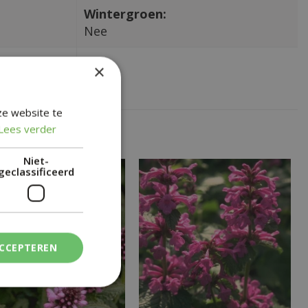
Wintergroen:
Nee
×
ze website te
Lees verder
Niet-
geclassificeerd
ACCEPTEREN