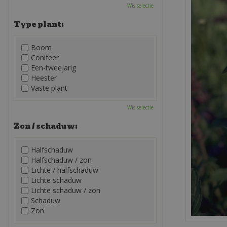
Wis selectie
Type plant:
Boom
Conifeer
Een-tweejarig
Heester
Vaste plant
Wis selectie
Zon / schaduw:
Halfschaduw
Halfschaduw / zon
Lichte / halfschaduw
Lichte schaduw
Lichte schaduw / zon
Schaduw
Zon