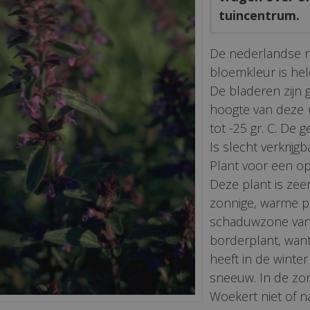
tuincentrum.
De nederlandse 
bloemkleur is held
De bladeren zijn
hoogte van deze
tot -25 gr. C. De 
Is slecht verkrijgb
Plant voor een op
Deze plant is zeer
zonnige, warme p
schaduwzone van 
borderplant, want
heeft in de winte
sneeuw. In de zom
Woekert niet of n