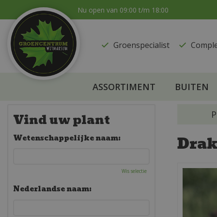
Ga
Nu open van
09:00
t/m
18:00
naar
content
Groenspecialist
​Compl
ASSORTIMENT
BUITEN
P
Vind uw plant
Dra
Wetenschappelijke naam:
Wis selectie
Nederlandse naam: