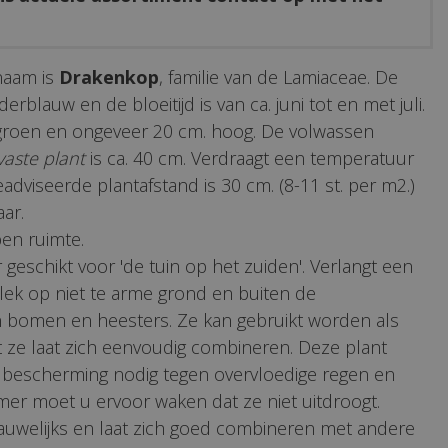
naam is
Drakenkop
, familie van de Lamiaceae. De
erblauw en de bloeitijd is van ca. juni tot en met juli.
 groen en ongeveer 20 cm. hoog. De volwassen
vaste plant
is ca. 40 cm. Verdraagt een temperatuur
geadviseerde plantafstand is 30 cm. (8-11 st. per m2.)
aar.
en ruimte.
 geschikt voor 'de tuin op het zuiden'. Verlangt een
lek op niet te arme grond en buiten de
bomen en heesters. Ze kan gebruikt worden als
 ze laat zich eenvoudig combineren. Deze plant
r bescherming nodig tegen overvloedige regen en
er moet u ervoor waken dat ze niet uitdroogt.
auwelijks en laat zich goed combineren met andere