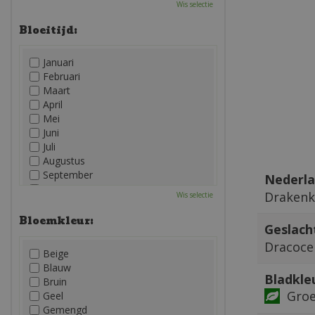
Wis selectie
Bloeitijd:
Januari
Februari
Maart
April
Mei
Juni
Juli
Augustus
September
Nederla
Oktober
Draken
Wis selectie
November
December
Bloemkleur:
Geslach
Dracoc
Beige
Blauw
Bladkle
Bruin
Gro
Geel
Gemengd