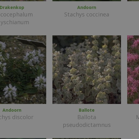
Drakenkop
Andoorn
acocephalum
Stachys coccinea
uyschianum
Andoorn
Ballote
chys discolor
Ballota
M
pseudodictamnus