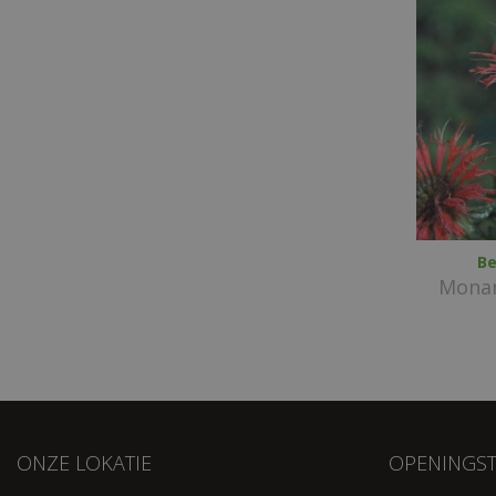
Be
Monar
ONZE LOKATIE
OPENINGST