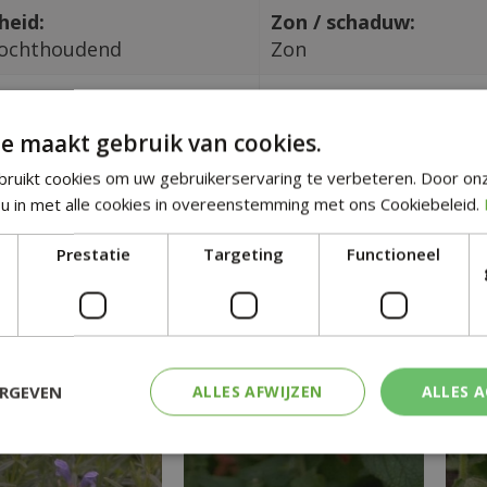
heid:
Zon / schaduw:
ochthoudend
Zon
in CM:
Giftig:
Nee
e maakt gebruik van cookies.
ruikt cookies om uw gebruikerservaring te verbeteren. Door on
tgelijke planten
u in met alle cookies in overeenstemming met ons Cookiebeleid.
Prestatie
Targeting
Functioneel
ERGEVEN
ALLES AFWIJZEN
ALLES 