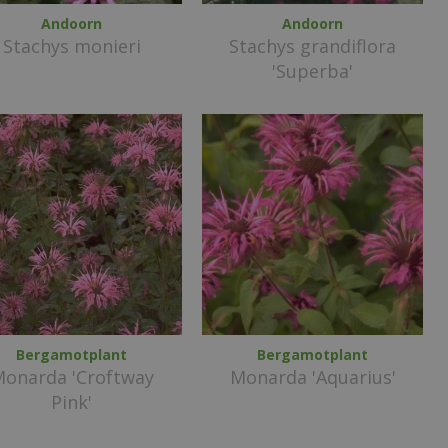
Andoorn
Andoorn
Stachys monieri
Stachys grandiflora
'Superba'
Bergamotplant
Bergamotplant
onarda 'Croftway
Monarda 'Aquarius'
Pink'