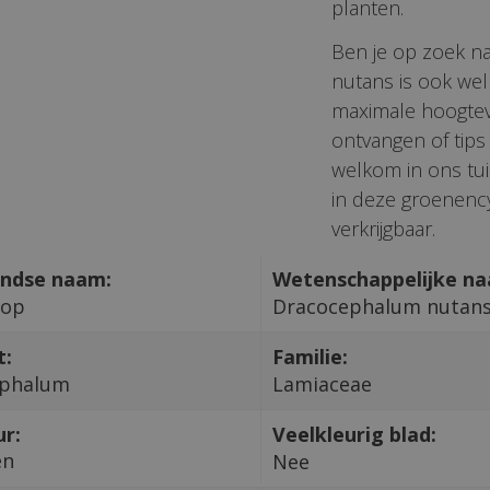
planten.
Ben je op zoek 
nutans is ook we
maximale hoogteva
ontvangen of tip
welkom in ons tui
in deze groenency
verkrijgbaar.
ndse naam:
Wetenschappelijke n
kop
Dracocephalum nutan
t:
Familie:
ephalum
Lamiaceae
ur:
Veelkleurig blad:
en
Nee