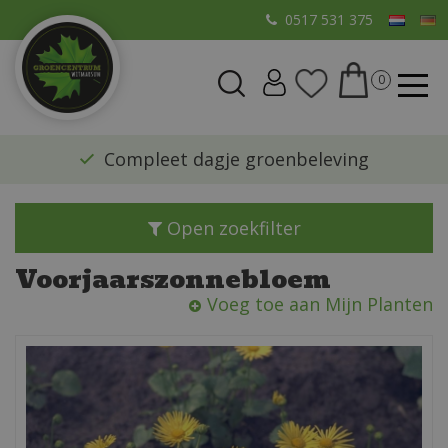
G
0517 531 375
a
n
a
a
r
​Compleet dagje groenbeleving
c
o
n
Open zoekfilter
t
e
Voorjaarszonnebloem
n
Voeg toe aan Mijn Planten
t