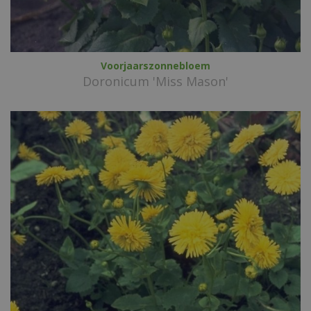
Voorjaarszonnebloem
Doronicum 'Miss Mason'