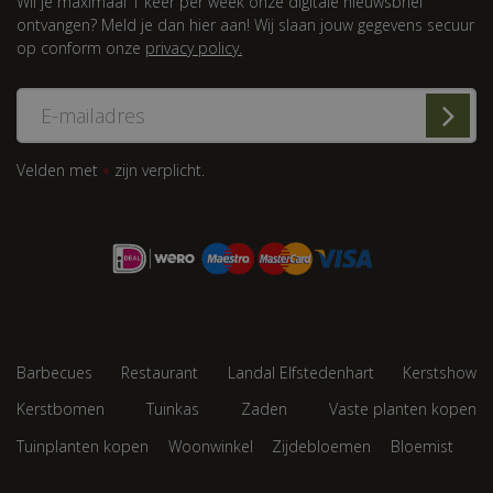
Wil je maximaal 1 keer per week onze digitale nieuwsbrief
ontvangen? Meld je dan hier aan! Wij slaan jouw gegevens secuur
op conform onze
privacy policy.
Velden met
zijn verplicht.
*
Barbecues
Restaurant
Landal Elfstedenhart
Kerstshow
Kerstbomen
Tuinkas
Zaden
Vaste planten kopen
Tuinplanten kopen
Woonwinkel
Zijdebloemen
Bloemist