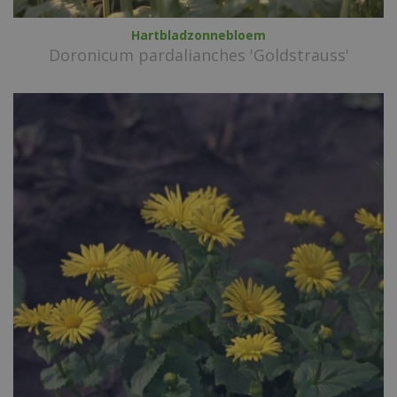
Hartbladzonnebloem
Doronicum pardalianches 'Goldstrauss'