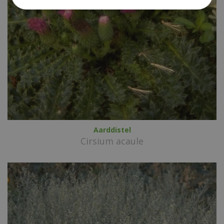
Aarddistel
Cirsium acaule