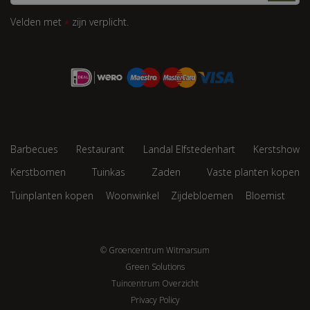
Velden met
zijn verplicht.
*
Barbecues
Restaurant
Landal Elfstedenhart
Kerstshow
Kerstbomen
Tuinkas
Zaden
Vaste planten kopen
Tuinplanten kopen
Woonwinkel
Zijdebloemen
Bloemist
© Groencentrum Witmarsum
Green Solutions
Tuincentrum Overzicht
Privacy Policy