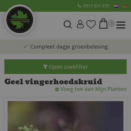
G
0517 531 375
a
n
a
a
r
​Compleet dagje groenbeleving
c
o
n
Open zoekfilter
t
e
Geel vingerhoedskruid
n
Voeg toe aan Mijn Planten
t