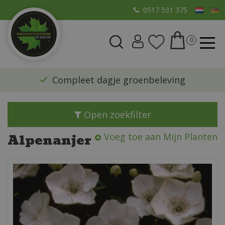
G
0517 531 375
a
n
a
a
r
​Compleet dagje groenbeleving
c
o
n
Open zoekfilter
t
e
Alpenanjer
Voeg toe aan Mijn Planten
n
t