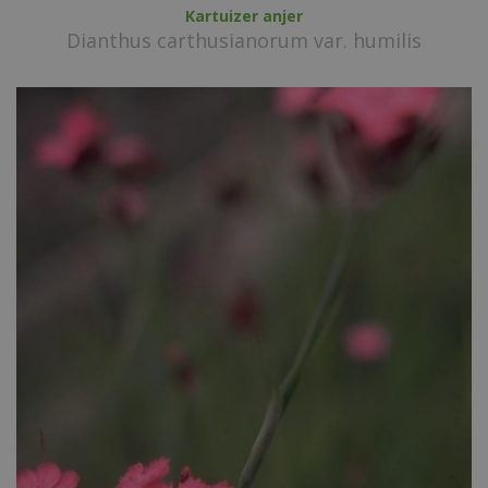
Kartuizer anjer
Dianthus carthusianorum var. humilis