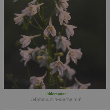
Ridderspoor
Delphinium 'Moerheimii'