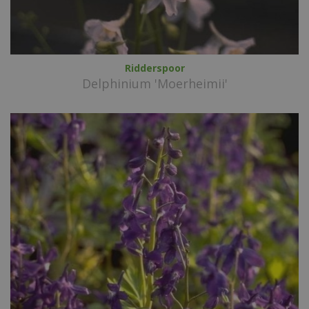
Ridderspoor
Delphinium 'Moerheimii'