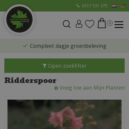
G
0517 531 375
a
n
a
a
r
​Compleet dagje groenbeleving
c
o
n
Open zoekfilter
t
e
Ridderspoor
n
Voeg toe aan Mijn Planten
t