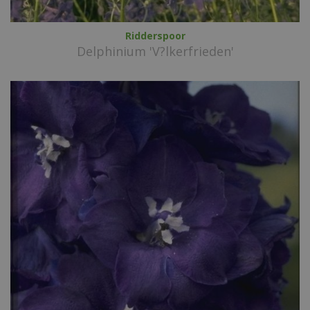
Ridderspoor
Delphinium 'V?lkerfrieden'