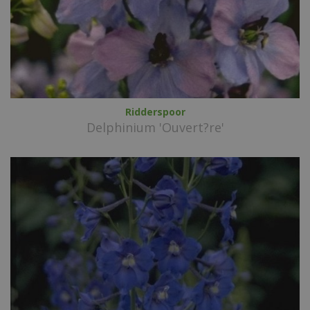
Ridderspoor
Delphinium 'Ouvert?re'