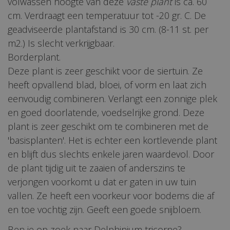
volwassen hoogte van deze
vaste plant
is ca. 60
cm. Verdraagt een temperatuur tot -20 gr. C. De
geadviseerde plantafstand is 30 cm. (8-11 st. per
m2.) Is slecht verkrijgbaar.
Borderplant.
Deze plant is zeer geschikt voor de siertuin. Ze
heeft opvallend blad, bloei, of vorm en laat zich
eenvoudig combineren. Verlangt een zonnige plek
en goed doorlatende, voedselrijke grond. Deze
plant is zeer geschikt om te combineren met de
'basisplanten'. Het is echter een kortlevende plant
en blijft dus slechts enkele jaren waardevol. Door
de plant tijdig uit te zaaien of anderszins te
verjongen voorkomt u dat er gaten in uw tuin
vallen. Ze heeft een voorkeur voor bodems die af
en toe vochtig zijn. Geeft een goede snijbloem.
Ben je op zoek naar Delphinium tricorne?