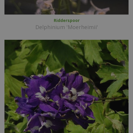
Ridderspoor
Delphinium 'Moerheimii'