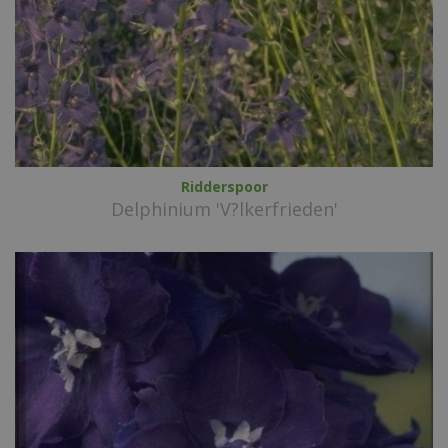
Ridderspoor
Delphinium 'V?lkerfrieden'