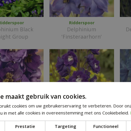
Ridderspoor
Ridderspoor
phinium Black
Delphinium
De
ight Group
'Finsteraarhorn'
e maakt gebruik van cookies.
ruikt cookies om uw gebruikerservaring te verbeteren. Door on
u in met alle cookies in overeenstemming met ons Cookiebeleid.
Ridderspoor
Ridderspoor
hinium 'Black
Delphinium 'Chelsea
De
Prestatie
Targeting
Functioneel