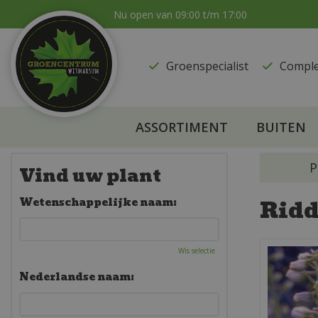
Ga
Nu open van
09:00
t/m
17:00
naar
content
Groenspecialist
​Compl
ASSORTIMENT
BUITEN
P
Vind uw plant
Ridd
Wetenschappelijke naam:
Wis selectie
Nederlandse naam: