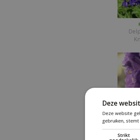
Del
Kn
Deze websit
Deze website geb
gebruiken, stemt 
Delp
Strikt
noodzakelijk