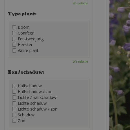
Wis selectie
Type plant:
Boom
Conifeer
Een-tweejarig
Heester
Vaste plant
Wis selectie
Zon / schaduw:
Halfschaduw
Halfschaduw / zon
Lichte / halfschaduw
Lichte schaduw
Lichte schaduw / zon
Schaduw
Zon