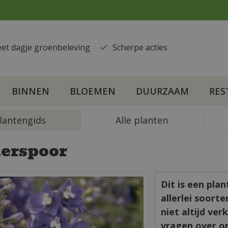
eet dagje groenbeleving
​Scherpe acties
BINNEN
BLOEMEN
DUURZAAM
RES
lantengids
Alle planten
erspoor
Dit is een pla
allerlei soort
niet altijd ve
vragen over o