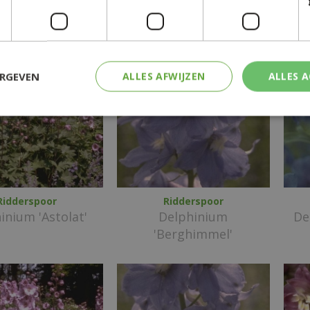
Knight'
Star'
ERGEVEN
ALLES AFWIJZEN
ALLES 
Ridderspoor
Ridderspoor
inium 'Astolat'
Delphinium
De
'Berghimmel'