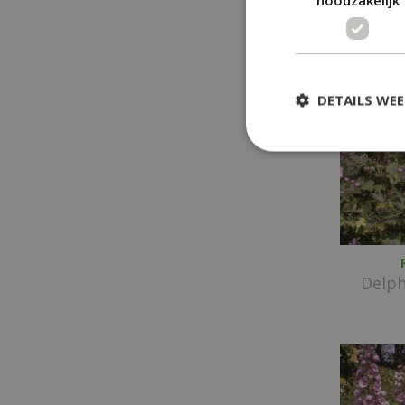
DETAILS WE
Delph