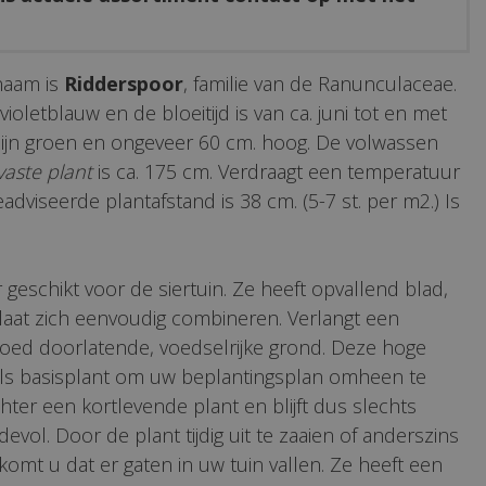
naam is
Ridderspoor
, familie van de Ranunculaceae.
ioletblauw en de bloeitijd is van ca. juni tot en met
 zijn groen en ongeveer 60 cm. hoog. De volwassen
vaste plant
is ca. 175 cm. Verdraagt een temperatuur
geadviseerde plantafstand is 38 cm. (5-7 st. per m2.) Is
 geschikt voor de siertuin. Ze heeft opvallend blad,
 laat zich eenvoudig combineren. Verlangt een
goed doorlatende, voedselrijke grond. Deze hoge
 als basisplant om uw beplantingsplan omheen te
hter een kortlevende plant en blijft dus slechts
evol. Door de plant tijdig uit te zaaien of anderszins
komt u dat er gaten in uw tuin vallen. Ze heeft een