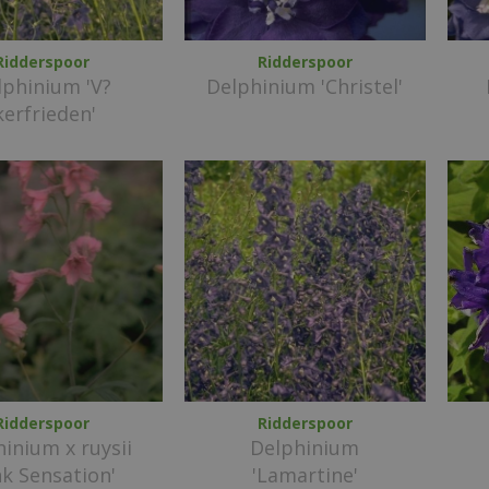
Ridderspoor
Ridderspoor
lphinium 'V?
Delphinium 'Christel'
kerfrieden'
Ridderspoor
Ridderspoor
inium x ruysii
Delphinium
nk Sensation'
'Lamartine'