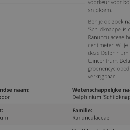
voorkeur voor bod
snijbloem.
Ben je op zoek n
'Schildknappe' is
Ranunculaceae he
centimeter. Wil j
deze Delphinium '
tuincentrum. Bela
groenencyclopedi
verkrijgbaar.
ndse naam:
Wetenschappelijke n
poor
Delphinium 'Schildkna
t:
Familie:
ium
Ranunculaceae