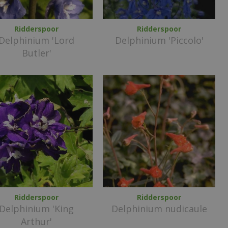
Ridderspoor
Ridderspoor
Delphinium 'Lord
Delphinium 'Piccolo'
Butler'
Ridderspoor
Ridderspoor
Delphinium 'King
Delphinium nudicaule
Arthur'