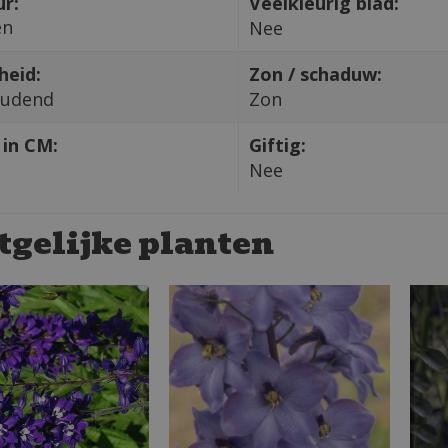
ur:
Veelkleurig blad:
en
Nee
heid:
Zon / schaduw:
oudend
Zon
in CM:
Giftig:
Nee
tgelijke planten