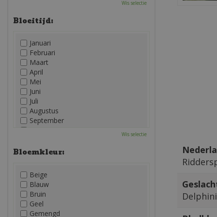
Wis selectie
Bloeitijd:
Januari
Februari
Maart
April
Mei
Juni
Juli
Augustus
September
Oktober
Wis selectie
November
Nederla
December
Bloemkleur:
Ridders
Beige
Geslach
Blauw
Bruin
Delphin
Geel
Gemengd