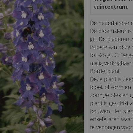
tuincentrum.
De nederlandse 
De bloemkleur is v
juli. De bladeren
hoogte van deze
tot -25 gr. C. De 
matig verkrijgbaar.
Borderplant.
Deze plant is zeer
bloei, of vorm en
zonnige plek en 
plant is geschikt
bouwen. Het is ec
enkele jaren waard
te verjongen voor