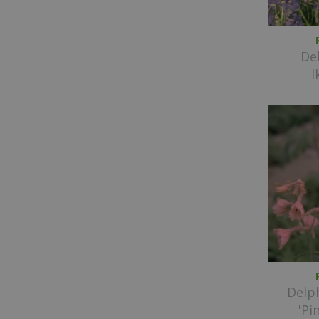
De
l
Delph
'Pi