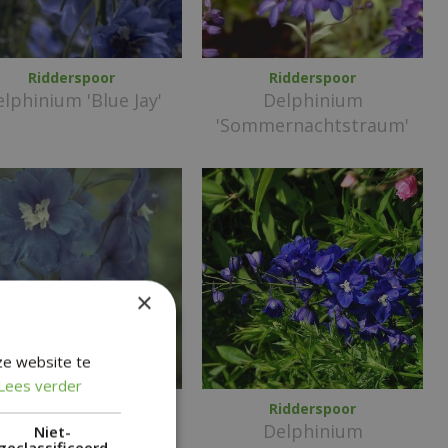
Ridderspoor
Ridderspoor
lphinium 'Blue Jay'
Delphinium
'Sommernachtstraum'
×
ze website te
Lees verder
Ridderspoor
Ridderspoor
lphinium 'Blue Bird'
Delphinium
Niet-
geclassificeerd