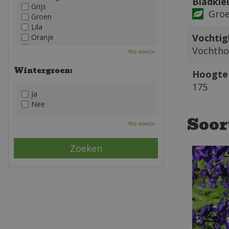
Bladkle
Grijs
Gro
Groen
Lila
Vochtig
Oranje
Paars
Vochth
Wis selectie
Rood
Roze
Wintergroen:
Hoogte 
Wit
175
Zwart
Ja
Nee
Soor
Wis selectie