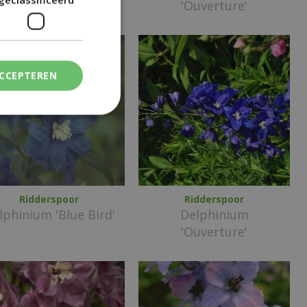
'Ouverture'
ACCEPTEREN
Ridderspoor
Ridderspoor
lphinium 'Blue Bird'
Delphinium
'Ouverture'