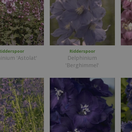
Ridderspoor
Ridderspoor
inium 'Astolat'
Delphinium
'Berghimmel'