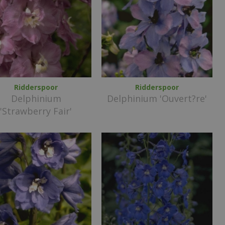
Ridderspoor
Ridderspoor
Delphinium
Delphinium 'Ouvert?re'
'Strawberry Fair'