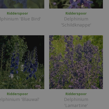
Ridderspoor
Ridderspoor
lphinium 'Blue Bird'
Delphinium
'Schildknappe'
Ridderspoor
Ridderspoor
lphinium 'Blauwal'
Delphinium
'Lamartine'