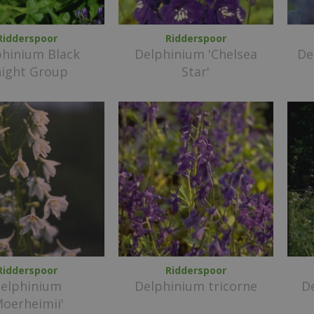
Ridderspoor
Ridderspoor
phinium Black
Delphinium 'Chelsea
De
ight Group
Star'
Ridderspoor
Ridderspoor
elphinium
Delphinium tricorne
De
Moerheimii'