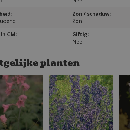
Nee
heid:
Zon / schaduw:
oudend
Zon
in CM:
Giftig:
Nee
tgelijke planten