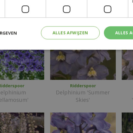
ERGEVEN
ALLES AFWIJZEN
ALLES 
Ridderspoor
Ridderspoor
elphinium
Delphinium 'Summer
Bellamosum'
Skies'