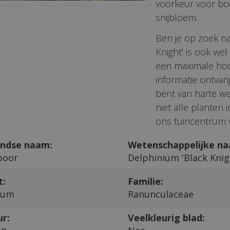
voorkeur voor bod
snijbloem.
Ben je op zoek na
Knight' is ook we
een maximale hoo
informatie ontvan
bent van harte we
niet alle planten
ons tuincentrum v
ndse naam:
Wetenschappelijke n
poor
Delphinium 'Black Knig
t:
Familie:
ium
Ranunculaceae
ur:
Veelkleurig blad:
en