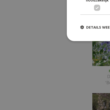
DETAILS WE
D
'