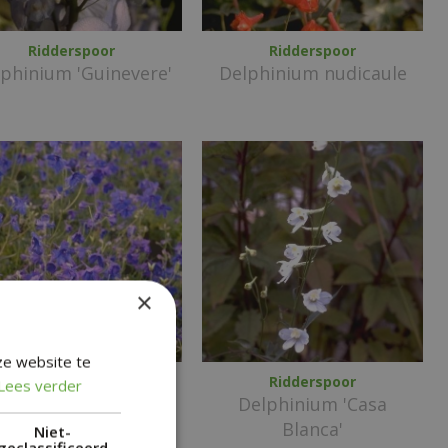
Ridderspoor
Ridderspoor
phinium 'Guinevere'
Delphinium nudicaule
×
ze website te
Ridderspoor
Ridderspoor
Lees verder
Delphinium
Delphinium 'Casa
randiflorum 'Blauer
Blanca'
Niet-
geclassificeerd