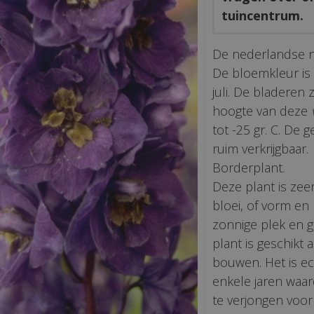
tuincentrum.
De nederlandse 
De bloemkleur is d
juli. De bladeren
hoogte van deze
tot -25 gr. C. De 
ruim verkrijgbaar.
Borderplant.
Deze plant is zeer
bloei, of vorm en
zonnige plek en 
plant is geschikt
bouwen. Het is ec
enkele jaren waard
te verjongen voor