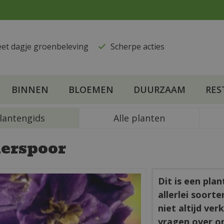
eet dagje groenbeleving
​Scherpe acties
BINNEN
BLOEMEN
DUURZAAM
RES
lantengids
Alle planten
erspoor
Dit is een pla
allerlei soort
niet altijd ve
vragen over o