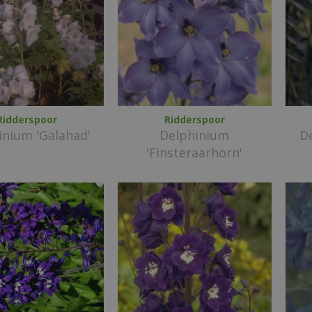
Ridderspoor
Ridderspoor
inium 'Galahad'
Delphinium
De
'Finsteraarhorn'