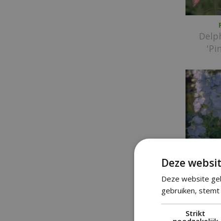
Delph
'Pi
Deze websit
Deze website geb
gebruiken, stemt 
Delph
Strikt
noodzakelijk