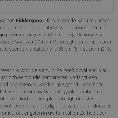
naam is
Ridderspoor
, familie van de Ranunculaceae.
iep paars en de bloeitijd is van ca. juni tot en met
 zijn groen en ongeveer 60 cm. hoog. De volwassen
vaste plant
is ca. 200 cm. Verdraagt een temperatuur
geadviseerde plantafstand is 38 cm. (5-7 st. per m2.) Is
 geschikt voor de siertuin. Ze heeft opvallend blad,
 laat zich eenvoudig combineren. Verlangt een
goed doorlatende, voedselrijke grond. Deze hoge
 als basisplant om uw beplantingsplan omheen te
hter een kortlevende plant en blijft dus slechts
evol. Door de plant tijdig uit te zaaien of anderszins
komt u dat er gaten in uw tuin vallen. Ze heeft een