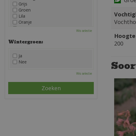
Grijs
Groen
Vochtig
Lila
Vochth
Oranje
Paars
Wis selectie
Rood
Hoogte 
Roze
Wintergroen:
200
Wit
Zwart
Ja
Soor
Nee
Wis selectie