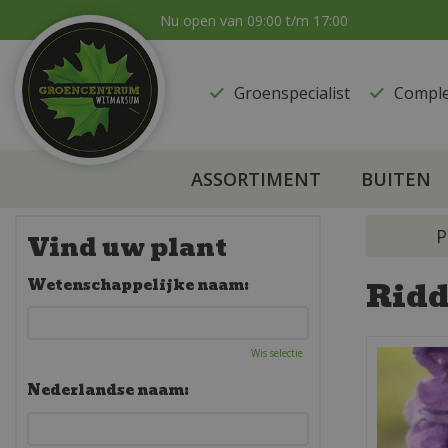
Ga
Nu open van
09:00
t/m
17:00
naar
content
Groenspecialist
​Compl
ASSORTIMENT
BUITEN
P
Vind uw plant
Ridd
Wetenschappelijke naam:
Wis selectie
Nederlandse naam: