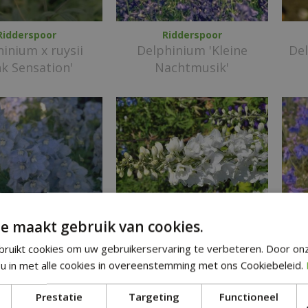
Ridderspoor
Ridderspoor
inium x ruysii
Delphinium 'Kleine
Del
nk Sensation'
Nachtmusik'
e maakt gebruik van cookies.
ruikt cookies om uw gebruikerservaring te verbeteren. Door on
Ridderspoor
Ridderspoor
u in met alle cookies in overeenstemming met ons Cookiebeleid.
inium 'Cliveden
Delphinium
Beauty'
'Camelliard'
g
Prestatie
Targeting
Functioneel