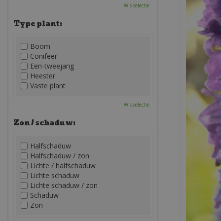
Wis selectie
Type plant:
Boom
Conifeer
Een-tweejarig
Heester
Vaste plant
Wis selectie
Zon / schaduw:
Halfschaduw
Halfschaduw / zon
Lichte / halfschaduw
Lichte schaduw
Lichte schaduw / zon
Schaduw
Zon