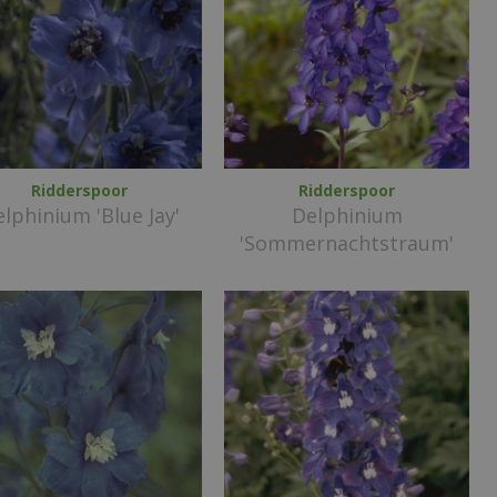
Ridderspoor
Ridderspoor
lphinium 'Blue Jay'
Delphinium
'Sommernachtstraum'