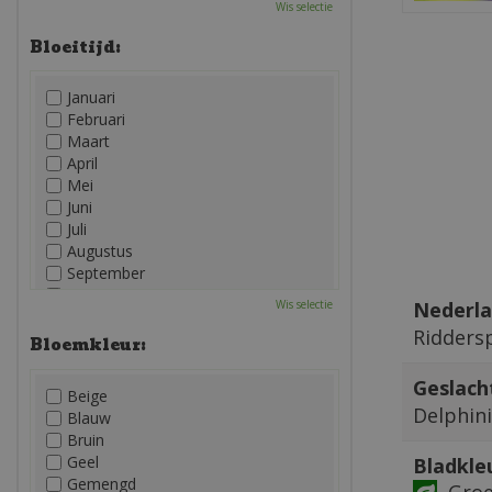
Wis selectie
Bloeitijd:
Januari
Februari
Maart
April
Mei
Juni
Juli
Augustus
September
Oktober
Nederla
Wis selectie
November
Ridders
December
Bloemkleur:
Geslach
Beige
Delphin
Blauw
Bruin
Geel
Bladkle
Gemengd
Gro