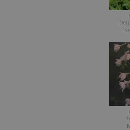
Del
Kn
D
'