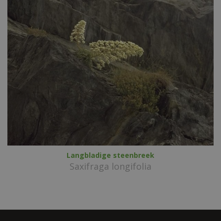
Langbladige steenbreek
Saxifraga longifolia