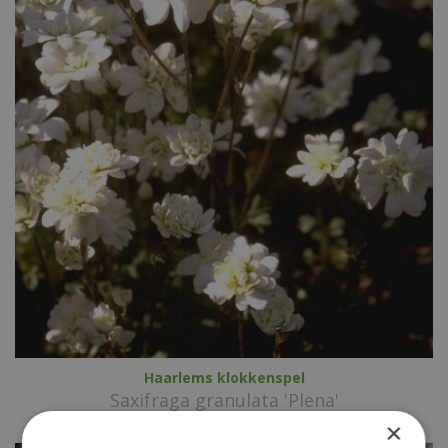
Haarlems klokkenspel
Saxifraga granulata 'Plena'
×