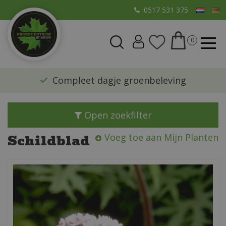
G
0517 531 375
a
n
a
a
r
​Compleet dagje groenbeleving
c
o
n
Open zoekfilter
t
e
Schildblad
Voeg toe aan Mijn Planten
n
t