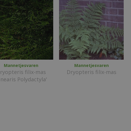
Mannetjesvaren
Mannetjesvaren
ryopteris filix-mas
Dryopteris filix-mas
inearis Polydactyla'