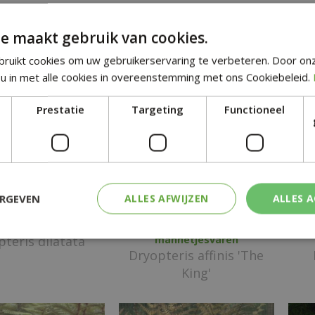
tgelijke planten
e maakt gebruik van cookies.
ruikt cookies om uw gebruikerservaring te verbeteren. Door on
u in met alle cookies in overeenstemming met ons Cookiebeleid.
Prestatie
Targeting
Functioneel
ERGEVEN
ALLES AFWIJZEN
ALLES 
de stekelvaren
Geschubde
teris dilatata
mannetjesvaren
Dryopteris affinis 'The
King'