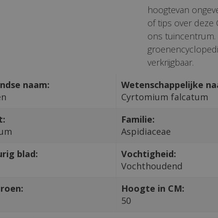
hoogtevan ongevee
of tips over deze
ons tuincentrum. 
groenencyclopedi
verkrijgbaar.
ndse naam:
Wetenschappelijke n
en
Cyrtomium falcatum
t:
Familie:
ium
Aspidiaceae
rig blad:
Vochtigheid:
Vochthoudend
roen:
Hoogte in CM:
50