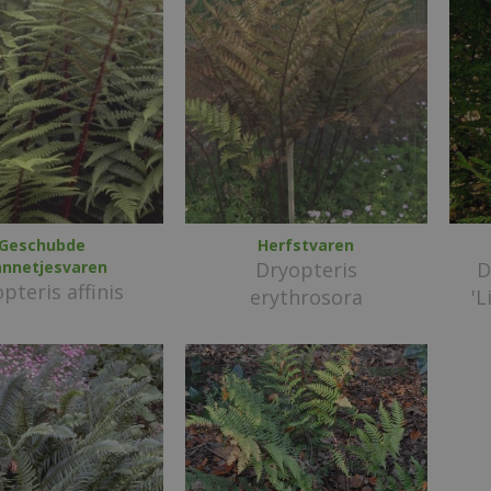
Geschubde
Herfstvaren
nnetjesvaren
Dryopteris
D
pteris affinis
erythrosora
'L