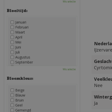
Wis selectie
Bloeitijd:
Januari
Februari
Maart
April
Mei
Nederla
Juni
IJzervar
Juli
Augustus
Geslach
September
Cyrtom
Oktober
Wis selectie
November
December
Bloemkleur:
Veelkleu
Nee
Beige
Blauw
Winterg
Bruin
Ja
Geel
Gemengd