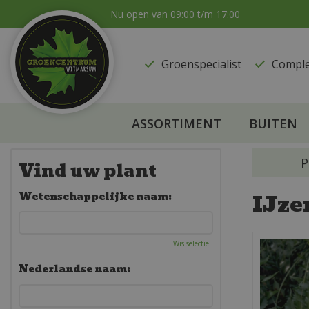
Ga
Nu open van
09:00
t/m
17:00
naar
content
Groenspecialist
​Compl
ASSORTIMENT
BUITEN
P
Vind uw plant
IJze
Wetenschappelijke naam:
Wis selectie
Nederlandse naam: