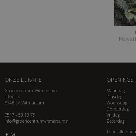
Polys
ONZE LOKATIE
OPENINGST
Groencentrum Witmarsum
Maandag
It Fliet 3
Dinsdag
8748 EA Witmarsum
Woensdag
Donderdag
0517 - 53 13 75
Vrijdag
info@groencentrumwitmarsum.nl
Zaterdag
Toon alle open