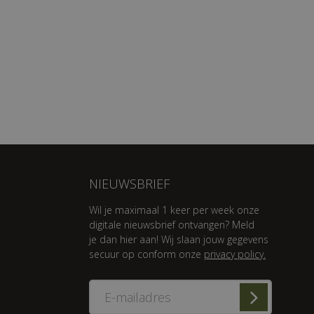
NIEUWSBRIEF
Wil je maximaal 1 keer per week onze
digitale nieuwsbrief ontvangen? Meld
je dan hier aan! Wij slaan jouw gegevens
secuur op conform onze
privacy policy.