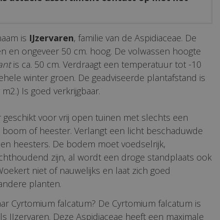
naam is
IJzervaren
, familie van de Aspidiaceae. De
oen en ongeveer 50 cm. hoog. De volwassen hoogte
ant
is ca. 50 cm. Verdraagt een temperatuur tot -10
e gehele winter groen. De geadviseerde plantafstand is
 m2.) Is goed verkrijgbaar.
r geschikt voor vrij open tuinen met slechts een
 boom of heester. Verlangt een licht beschaduwde
 en heesters. De bodem moet voedselrijk,
chthoudend zijn, al wordt een droge standplaats ook
oekert niet of nauwelijks en laat zich goed
ndere planten.
aar Cyrtomium falcatum? De Cyrtomium falcatum is
s IJzervaren. Deze Aspidiaceae heeft een maximale