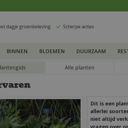
eet dagje groenbeleving
​Scherpe acties
BINNEN
BLOEMEN
DUURZAAM
RES
lantengids
Alle planten
rvaren
Dit is een pla
allerlei soort
niet altijd ve
vragen over o