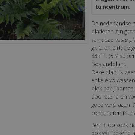
tuincentrum.
De nederlandse 
bladeren zijn gr
van deze
vaste pl
gr. C. en blijft d
38 cm. (5-7 st. per
Bosrandplant.
Deze plant is zee
enkele volwassen
plek nabij bomen
doorlatend en vo
goed verdragen. W
combineren met a
Ben je op zoek n
ook wel bekend al