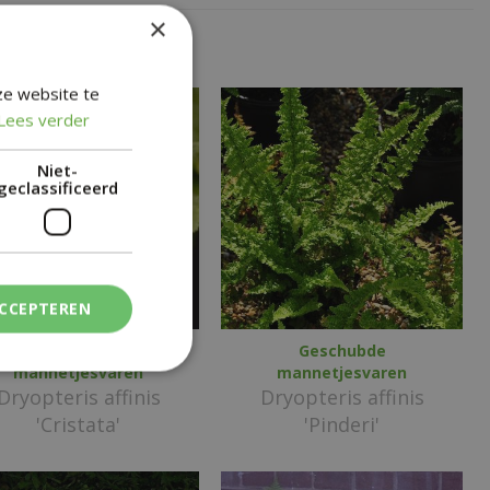
×
ze website te
Lees verder
Niet-
geclassificeerd
ACCEPTEREN
Geschubde
Geschubde
mannetjesvaren
mannetjesvaren
Dryopteris affinis
Dryopteris affinis
'Cristata'
'Pinderi'