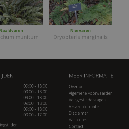
Naaldvaren
Niervaren
tichum munitum
Dryopteris marginalis
IJDEN
MEER INFORMATIE
09:00 - 18:00
Over ons
09:00 - 18:00
Algemene voorwaarden
09:00 - 18:00
Veelgestelde vragen
09:00 - 18:00
Betaalinformatie
09:00 - 18:00
Disclaimer
09:00 - 17:00
Vacatures
ingstijden
Contact