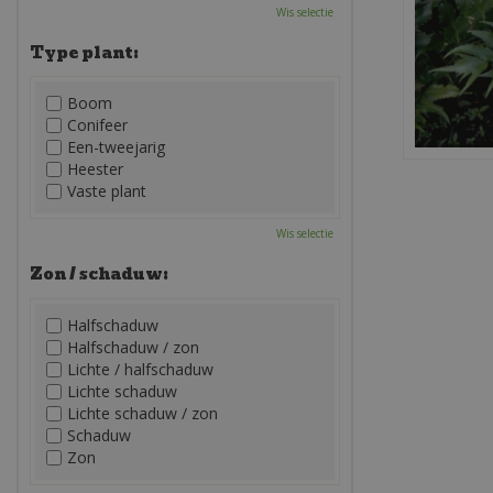
Wis selectie
Type plant:
Boom
Conifeer
Een-tweejarig
Heester
Vaste plant
Wis selectie
Zon / schaduw:
Halfschaduw
Halfschaduw / zon
Lichte / halfschaduw
Lichte schaduw
Lichte schaduw / zon
Schaduw
Zon