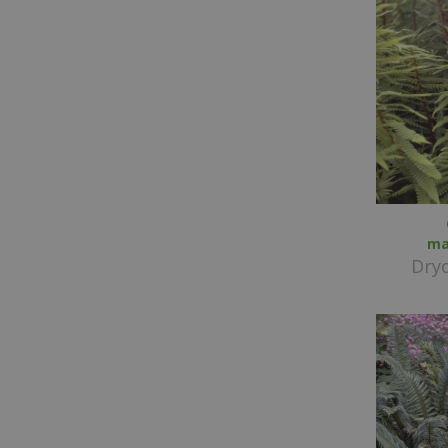
ma
Dryo