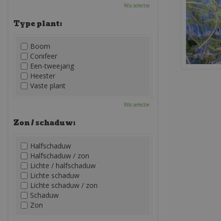
Wis selectie
Type plant:
Boom
Conifeer
Een-tweejarig
Heester
Vaste plant
Wis selectie
Zon / schaduw:
Halfschaduw
Halfschaduw / zon
Lichte / halfschaduw
Lichte schaduw
Lichte schaduw / zon
Schaduw
Zon