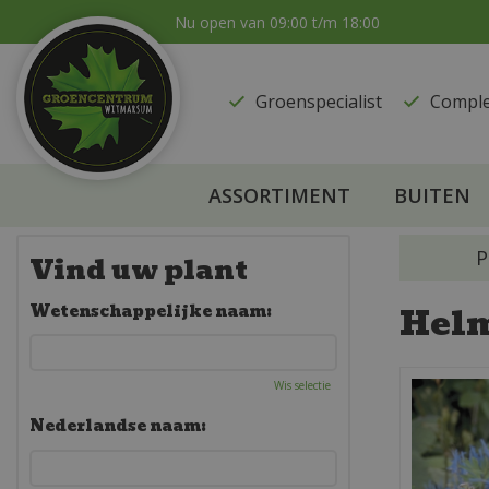
Ga
Nu open van
09:00
t/m
18:00
naar
content
Groenspecialist
​Compl
ASSORTIMENT
BUITEN
P
Vind uw plant
Hel
Wetenschappelijke naam:
Wis selectie
Nederlandse naam: