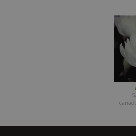
S
canade