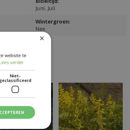
Bloeitijd:
Juni, Juli
Wintergroen:
Nee
×
ze website te
Lees verder
Niet-
geclassificeerd
ACCEPTEREN