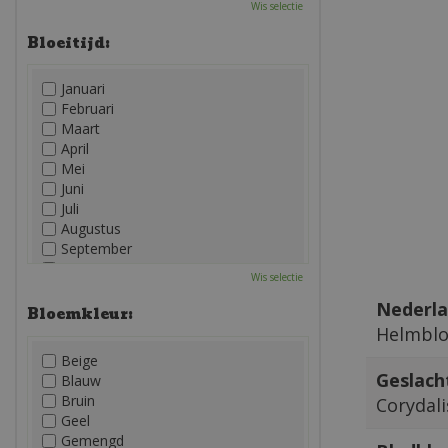
Wis selectie
Bloeitijd:
Januari
Februari
Maart
April
Mei
Juni
Juli
Augustus
September
Oktober
Wis selectie
November
Nederla
December
Bloemkleur:
Helmbl
Beige
Geslach
Blauw
Bruin
Corydali
Geel
Gemengd