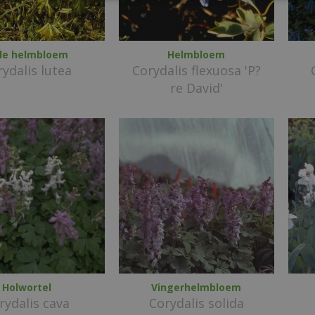
le helmbloem
Helmbloem
ydalis lutea
Corydalis flexuosa 'P?
re David'
Holwortel
Vingerhelmbloem
rydalis cava
Corydalis solida