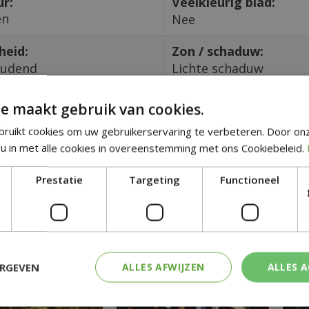
ur:
Veelkleurig blad:
en
Nee
heid:
Zon / schaduw:
oudend
Lichte schaduw
in CM:
Giftig:
e maakt gebruik van cookies.
Nee
ruikt cookies om uw gebruikerservaring te verbeteren. Door on
u in met alle cookies in overeenstemming met ons Cookiebeleid.
tgelijke planten
Prestatie
Targeting
Functioneel
ERGEVEN
ALLES AFWIJZEN
ALLES 