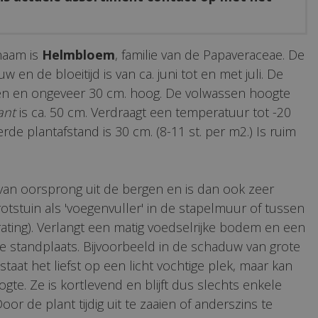
naam is
Helmbloem
, familie van de Papaveraceae. De
w en de bloeitijd is van ca. juni tot en met juli. De
oen en ongeveer 30 cm. hoog. De volwassen hoogte
ant
is ca. 50 cm. Verdraagt een temperatuur tot -20
erde plantafstand is 30 cm. (8-11 st. per m2.) Is ruim
van oorsprong uit de bergen en is dan ook zeer
rotstuin als 'voegenvuller' in de stapelmuur of tussen
ating). Verlangt een matig voedselrijke bodem en een
 standplaats. Bijvoorbeeld in de schaduw van grote
staat het liefst op een licht vochtige plek, maar kan
ogte. Ze is kortlevend en blijft dus slechts enkele
oor de plant tijdig uit te zaaien of anderszins te