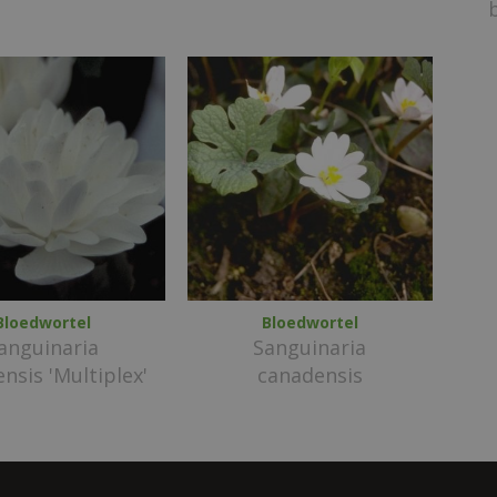
b
Bloedwortel
Bloedwortel
anguinaria
Sanguinaria
nsis 'Multiplex'
canadensis