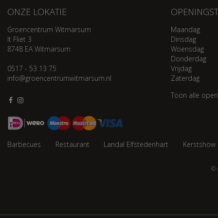
ONZE LOKATIE
OPENINGST
Groencentrum Witmarsum
Maandag
It Fliet 3
Dinsdag
8748 EA Witmarsum
Woensdag
Donderdag
0517 - 53 13 75
Vrijdag
info@groencentrumwitmarsum.nl
Zaterdag
Toon alle open
Barbecues
Restaurant
Landal Elfstedenhart
Kerstshow
© 