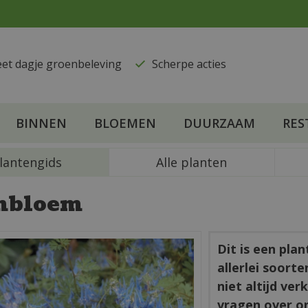
eet dagje groenbeleving
​Scherpe acties
BINNEN
BLOEMEN
DUURZAAM
RES
lantengids
Alle planten
mbloem
Dit is een pla
allerlei soort
niet altijd ve
vragen over o