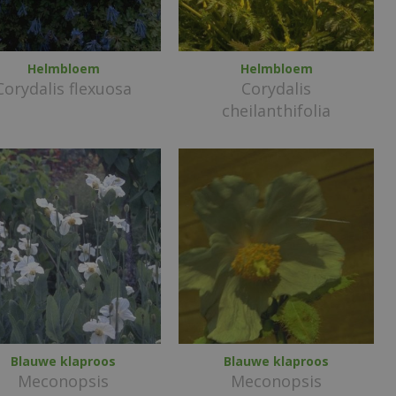
Helmbloem
Helmbloem
Corydalis flexuosa
Corydalis
cheilanthifolia
Blauwe klaproos
Blauwe klaproos
Meconopsis
Meconopsis