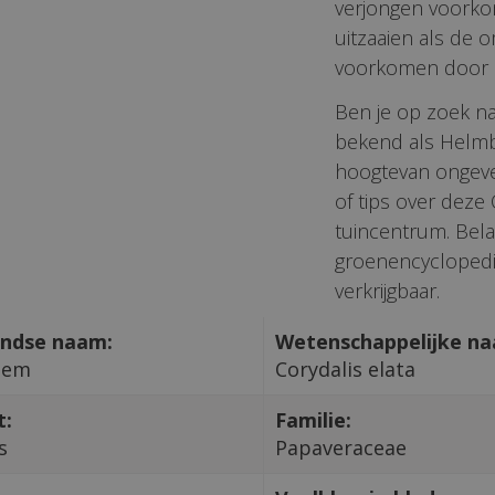
verjongen voorkom
uitzaaien als de o
voorkomen door b
Ben je op zoek na
bekend als Helmb
hoogtevan ongevee
of tips over deze
tuincentrum. Bela
groenencyclopedi
verkrijgbaar.
ndse naam:
Wetenschappelijke n
oem
Corydalis elata
t:
Familie:
s
Papaveraceae