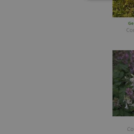
Ge
Cor
Co