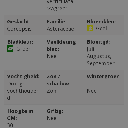
verticillata
'Zagreb'
Geslacht:
Familie:
Bloemkleur:
Geel
Coreopsis
Asteraceae
Bladkleur:
Veelkleurig
Bloeitijd:
Groen
blad:
Juli,
Nee
Augustus,
September
Vochtigheid:
Zon /
Wintergroen
Droog-
schaduw:
:
vochthouden
Zon
Nee
d
Hoogte in
Giftig:
CM:
Nee
30