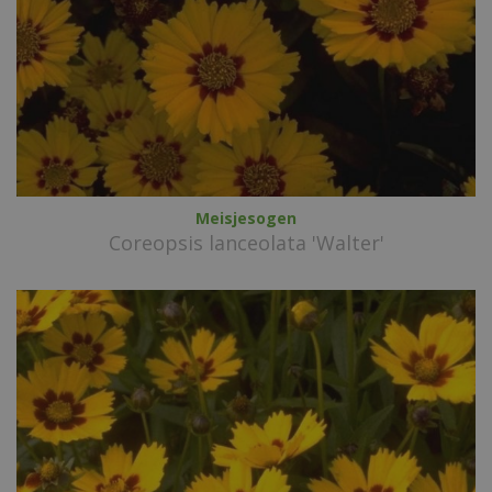
Meisjesogen
Coreopsis lanceolata 'Walter'