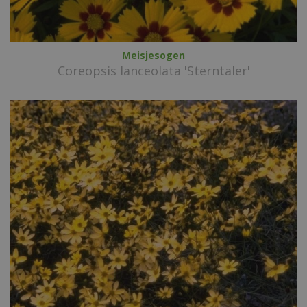
Meisjesogen
Coreopsis lanceolata 'Sterntaler'