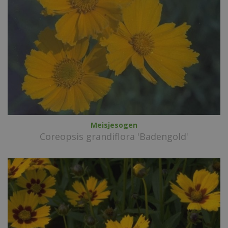
Meisjesogen
Coreopsis grandiflora 'Badengold'