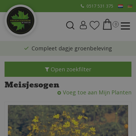
G
0517 531 375
a
n
a
a
r
​Compleet dagje groenbeleving
c
o
n
Open zoekfilter
t
e
Meisjesogen
n
Voeg toe aan Mijn Planten
t