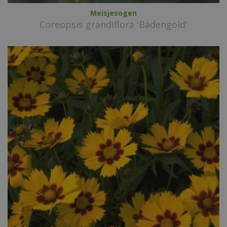
Meisjesogen
Coreopsis grandiflora 'Badengold'