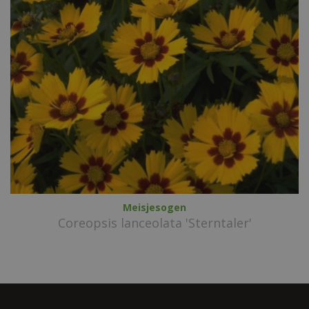
Meisjesogen
Coreopsis lanceolata 'Sterntaler'