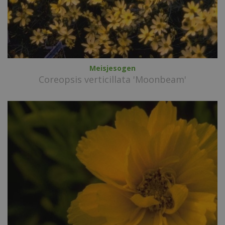
Meisjesogen
Coreopsis verticillata 'Moonbeam'