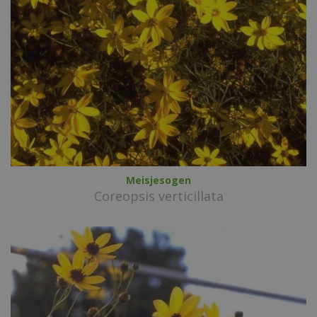
Meisjesogen
Coreopsis verticillata