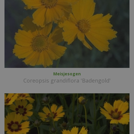
Meisjesogen
Coreopsis grandiflora 'Badengold'