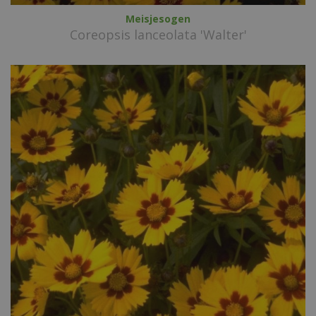
Meisjesogen
Coreopsis lanceolata 'Walter'