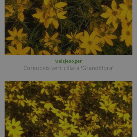
Meisjesogen
Coreopsis verticillata 'Grandiflora'