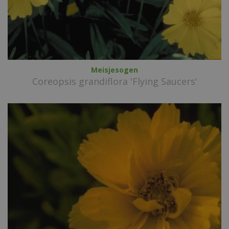
Meisjesogen
Coreopsis grandiflora 'Flying Saucers'