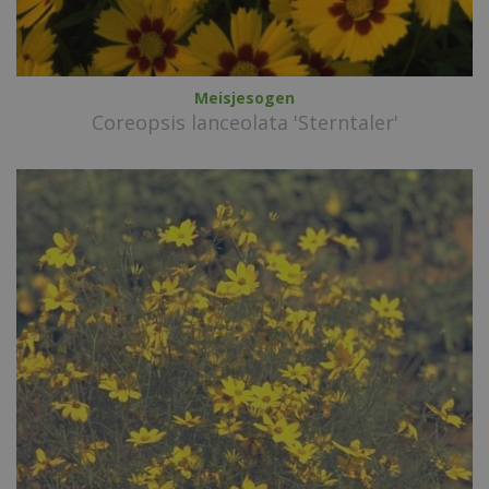
Meisjesogen
Coreopsis lanceolata 'Sterntaler'