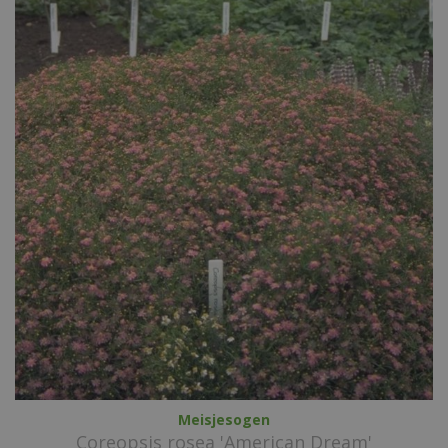
Meisjesogen
Coreopsis rosea 'American Dream'