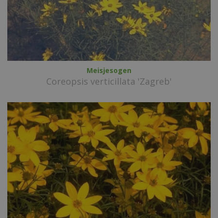
Meisjesogen
Coreopsis verticillata 'Zagreb'