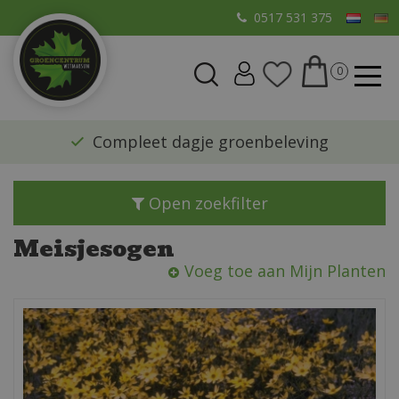
G
0517 531 375
a
n
a
a
r
​Compleet dagje groenbeleving
c
o
n
Open zoekfilter
t
e
Meisjesogen
n
Voeg toe aan Mijn Planten
t