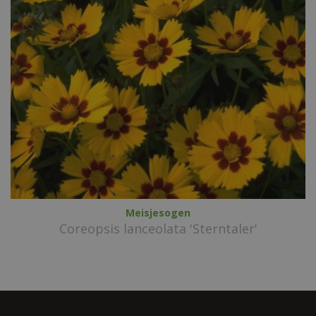
Meisjesogen
Coreopsis lanceolata 'Sterntaler'