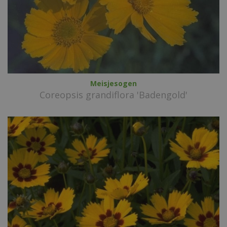
Meisjesogen
Coreopsis grandiflora 'Badengold'