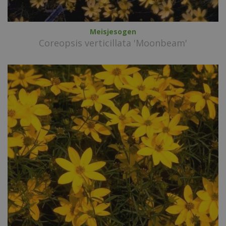
Meisjesogen
Coreopsis verticillata 'Moonbeam'