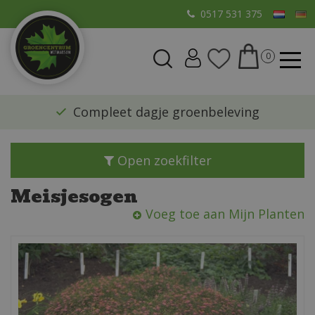
G
0517 531 375
a
n
a
a
r
​Compleet dagje groenbeleving
c
o
n
Open zoekfilter
t
e
Meisjesogen
n
Voeg toe aan Mijn Planten
t