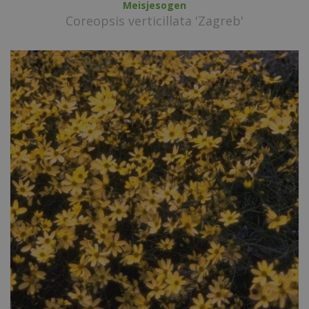
Meisjesogen
Coreopsis verticillata 'Zagreb'