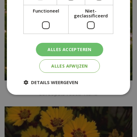
Functioneel
Niet-
geclassificeerd
ALLES ACCEPTEREN
ALLES AFWIJZEN
DETAILS WEERGEVEN
Meisjesogen
Coreopsis rosea 'Nana'