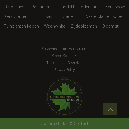
Barbecues
Restaurant
Landal Elfstedenhart
Kerstshow
Kerstbomen
Tuinkas
Zaden
Vaste planten kopen
Tuinplanten kopen
Woonwinkel
Zijdebloemen
Bloemist
© Groencentrum Witmarsum
Green Solutions
Tuincentrum Overzicht
Privacy Policy
Openingstijden & Contact