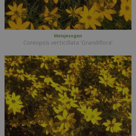
Meisjesogen
Coreopsis verticillata 'Grandiflora'