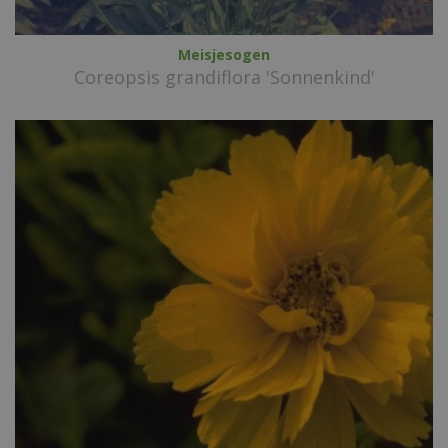
Meisjesogen
Coreopsis grandiflora 'Sonnenkind'