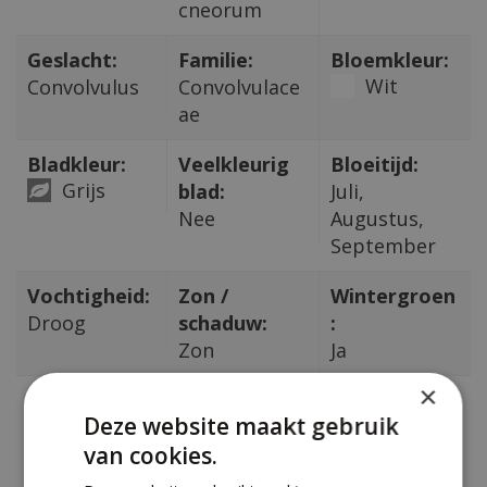
cneorum
Geslacht:
Familie:
Bloemkleur:
Wit
Convolvulus
Convolvulace
ae
Bladkleur:
Veelkleurig
Bloeitijd:
Grijs
blad:
Juli,
Nee
Augustus,
September
Vochtigheid:
Zon /
Wintergroen
Droog
schaduw:
:
Zon
Ja
×
Hoogte in
Giftig:
Deze website maakt gebruik
CM:
Nee
van cookies.
100