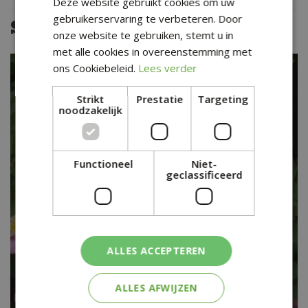
Deze website gebruikt cookies om uw
gebruikerservaring te verbeteren. Door
Soortgelijke planten
onze website te gebruiken, stemt u in
met alle cookies in overeenstemming met
ons Cookiebeleid.
Lees verder
Strikt
Prestatie
Targeting
noodzakelijk
Functioneel
Niet-
geclassificeerd
ALLES ACCEPTEREN
ALLES AFWIJZEN