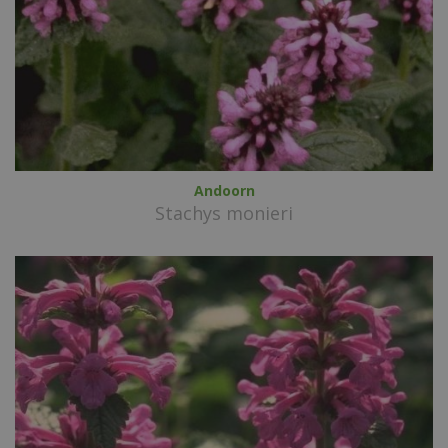
Andoorn
Stachys monieri