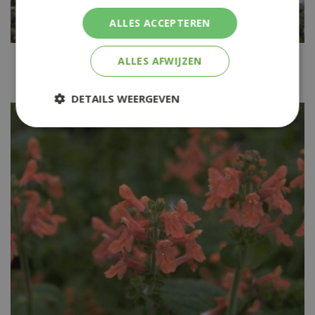
ALLES ACCEPTEREN
Andoorn
ALLES AFWIJZEN
Stachys discolor
DETAILS WEERGEVEN