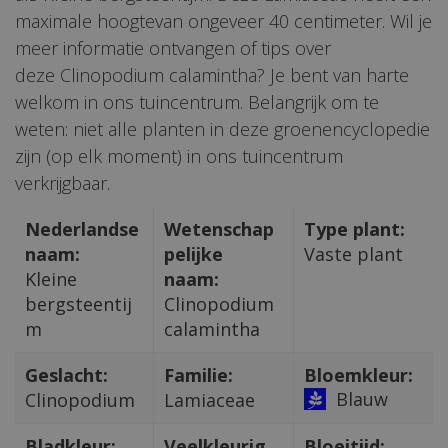
maximale hoogtevan ongeveer 40 centimeter. Wil je
meer informatie ontvangen of tips over
deze Clinopodium calamintha? Je bent van harte
welkom in ons tuincentrum. Belangrijk om te
weten: niet alle planten in deze groenencyclopedie
zijn (op elk moment) in ons tuincentrum
verkrijgbaar.
Nederlandse
Wetenschap
Type plant:
naam:
pelijke
Vaste plant
Kleine
naam:
bergsteentij
Clinopodium
m
calamintha
Geslacht:
Familie:
Bloemkleur:
Blauw
Clinopodium
Lamiaceae
Bladkleur:
Veelkleurig
Bloeitijd: