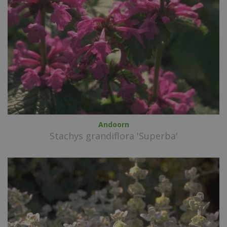
Andoorn
Stachys grandiflora 'Superba'