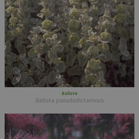
Ballote
Ballota pseudodictamnus