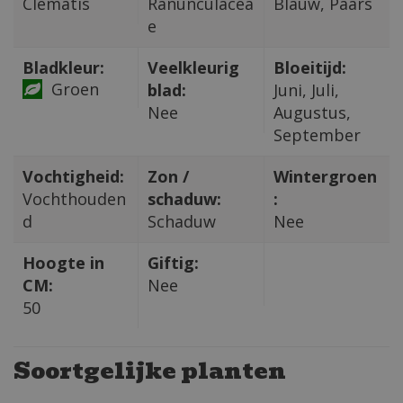
Clematis
Ranunculacea
Blauw, Paars
e
Bladkleur:
Veelkleurig
Bloeitijd:
Groen
blad:
Juni, Juli,
Nee
Augustus,
September
Vochtigheid:
Zon /
Wintergroen
Vochthouden
schaduw:
:
d
Schaduw
Nee
Hoogte in
Giftig:
CM:
Nee
50
Soortgelijke planten