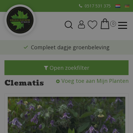
G
0517 531 375
a
n
a
a
r
​Compleet dagje groenbeleving
c
o
n
Open zoekfilter
t
e
Clematis
Voeg toe aan Mijn Planten
n
t