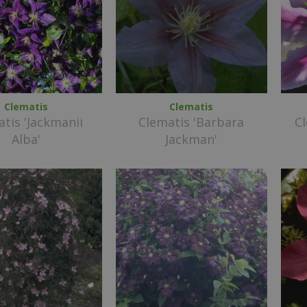
Clematis
Clematis
tis 'Jackmanii
Clematis 'Barbara
Cl
Alba'
Jackman'