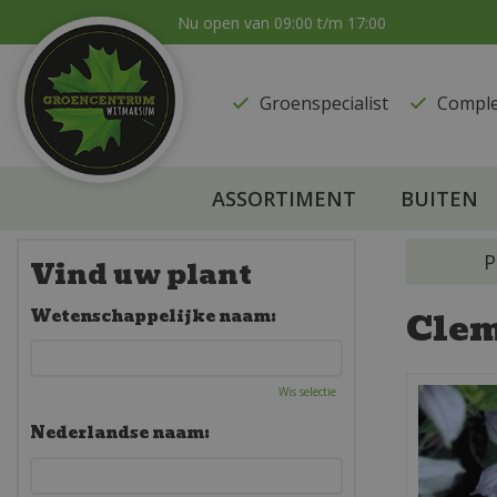
Ga
Nu open van
09:00
t/m
17:00
naar
content
Groenspecialist
​Compl
ASSORTIMENT
BUITEN
P
Vind uw plant
Clem
Wetenschappelijke naam:
Wis selectie
Nederlandse naam: