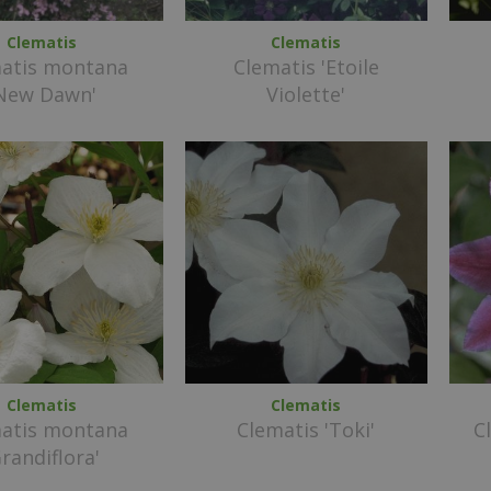
Clematis
Clematis
atis montana
Clematis 'Etoile
New Dawn'
Violette'
Clematis
Clematis
atis montana
Clematis 'Toki'
C
Grandiflora'