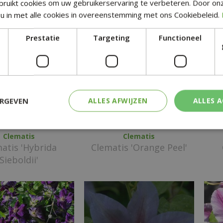
ruikt cookies om uw gebruikerservaring te verbeteren. Door on
u in met alle cookies in overeenstemming met ons Cookiebeleid.
Prestatie
Targeting
Functioneel
ERGEVEN
ALLES AFWIJZEN
ALLES 
Clematis
Clematis
atis 'Hybrida
Clematis 'Orange Peel'
Sieboldii'