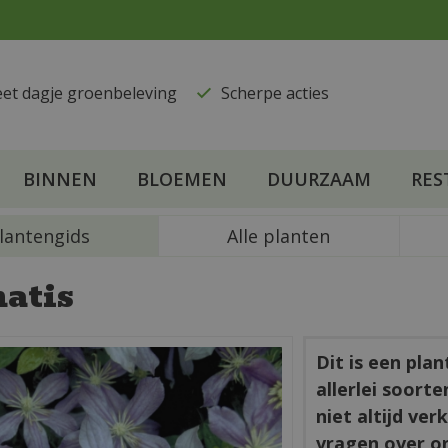
eet dagje groenbeleving
​Scherpe acties
BINNEN
BLOEMEN
DUURZAAM
RES
lantengids
Alle planten
atis
Dit is een pla
allerlei soort
niet altijd ve
vragen over o