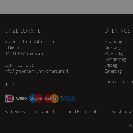
ONZE LOKATIE
OPENINGST
Groencentrum Witmarsum
Maandag
It Fliet 3
Dinsdag
8748 EA Witmarsum
Woensdag
Donderdag
0517 - 53 13 75
Vrijdag
info@groencentrumwitmarsum.nl
Zaterdag
Toon alle open
Barbecues
Restaurant
Landal Elfstedenhart
Kerstshow
© 