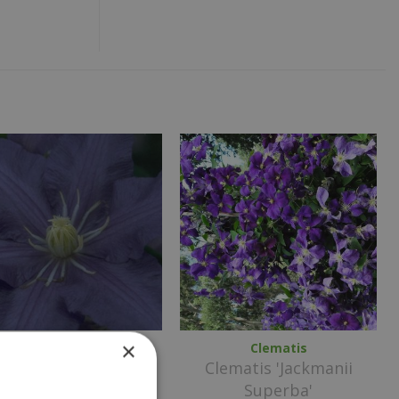
×
Clematis
Clematis
ematis 'Lasurstern'
Clematis 'Jackmanii
Superba'