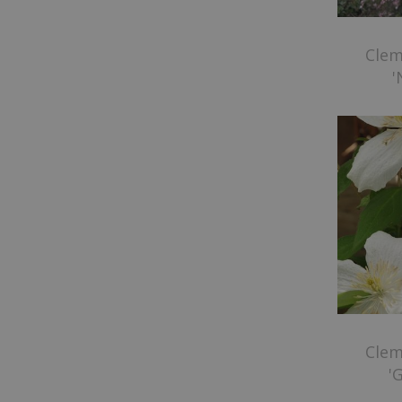
Clem
'
Clem
'