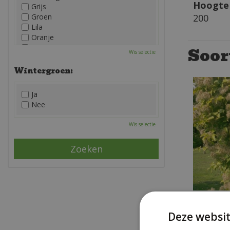
Hoogte 
Grijs
Groen
200
Lila
Oranje
Paars
Soor
Wis selectie
Rood
Roze
Wintergroen:
Wit
Zwart
Ja
Nee
Wis selectie
Cle
Deze websit