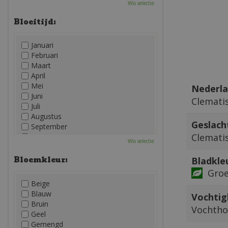
Wis selectie
Bloeitijd:
Januari
Februari
Maart
April
Mei
Nederla
Juni
Clemati
Juli
Augustus
Geslach
September
Clemati
Oktober
Wis selectie
November
December
Bloemkleur:
Bladkle
Gro
Beige
Blauw
Vochtig
Bruin
Vochth
Geel
Gemengd