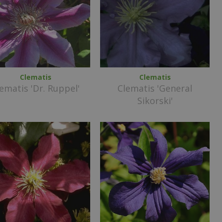
Clematis
Clematis
ematis 'Dr. Ruppel'
Clematis 'General
Sikorski'