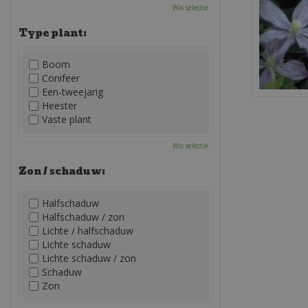
Wis selectie
Type plant:
Boom
Conifeer
Een-tweejarig
Heester
Vaste plant
Wis selectie
Zon / schaduw:
Halfschaduw
Halfschaduw / zon
Lichte / halfschaduw
Lichte schaduw
Lichte schaduw / zon
Schaduw
Zon