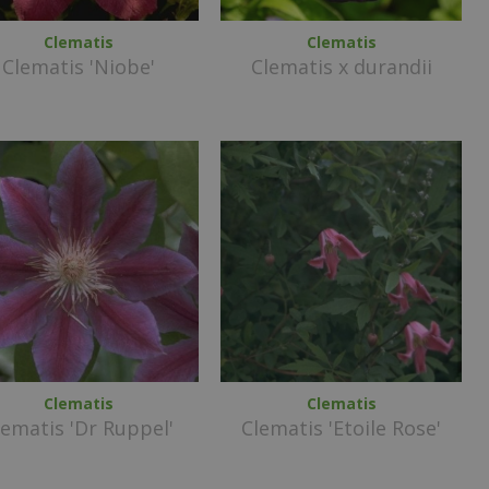
Clematis
Clematis
Clematis 'Niobe'
Clematis x durandii
Clematis
Clematis
lematis 'Dr Ruppel'
Clematis 'Etoile Rose'