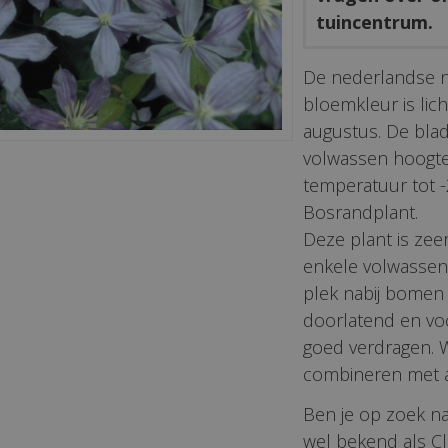
tuincentrum.
De nederlandse 
bloemkleur is licht
augustus. De blad
volwassen hoogt
temperatuur tot -2
Bosrandplant.
Deze plant is zee
enkele volwassen
plek nabij bomen
doorlatend en vo
goed verdragen. W
combineren met a
Ben je op zoek naa
wel bekend als C