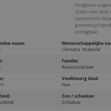
hoogtevan ongevee
of tips over deze
tuincentrum. Bela
groenencyclopedi
verkrijgbaar.
ndse naam:
Wetenschappelijke n
s
Clematis 'Arabella'
t:
Familie:
s
Ranunculaceae
ur:
Veelkleurig blad:
en
Nee
heid:
Zon / schaduw:
oudend
Schaduw