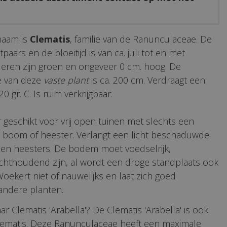
naam is
Clematis
, familie van de Ranunculaceae. De
paars en de bloeitijd is van ca. juli tot en met
eren zijn groen en ongeveer 0 cm. hoog. De
e van deze
vaste plant
is ca. 200 cm. Verdraagt een
0 gr. C. Is ruim verkrijgbaar.
r geschikt voor vrij open tuinen met slechts een
 boom of heester. Verlangt een licht beschaduwde
 en heesters. De bodem moet voedselrijk,
chthoudend zijn, al wordt een droge standplaats ook
oekert niet of nauwelijks en laat zich goed
ndere planten.
r Clematis 'Arabella'? De Clematis 'Arabella' is ook
lematis. Deze Ranunculaceae heeft een maximale