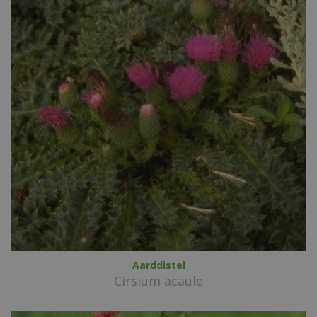
Aarddistel
Cirsium acaule