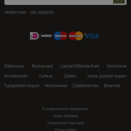
Velden met
zijn verplicht.
*
Barbecues
Restaurant
Landal Elfstedenhart
Kerstshow
Kerstbomen
Tuinkas
Zaden
Vaste planten kopen
Tuinplanten kopen
Woonwinkel
Zijdebloemen
Bloemist
© Groencentrum Witmarsum
Green Solutions
Tuincentrum Overzicht
Privacy Policy