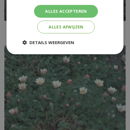
ALLES ACCEPTEREN
Absintalsem
ALLES AFWIJZEN
Artemisia absinthium
DETAILS WEERGEVEN