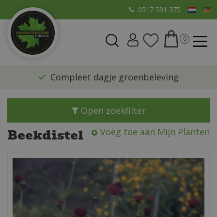
G
0517 531 375
a
n
a
a
r
​Compleet dagje groenbeleving
c
o
n
Open zoekfilter
t
e
Beekdistel
Voeg toe aan Mijn Planten
n
t