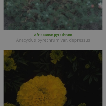
Afrikaanse pyrethrum
Anacyclus pyrethrum var. depressus