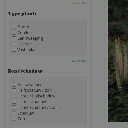
Wis selectie
Type plant:
Boom
Conifeer
Een-tweejarig
Heester
Vaste plant
Wis selectie
Zon / schaduw:
Halfschaduw
Halfschaduw / zon
Lichte / halfschaduw
Lichte schaduw
Lichte schaduw / zon
Schaduw
Zon