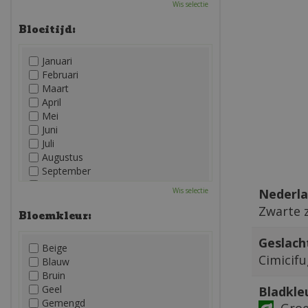
Wis selectie
Bloeitijd:
Januari
Februari
Maart
April
Mei
Juni
Juli
Augustus
September
Oktober
Nederla
Wis selectie
November
Zwarte z
December
Bloemkleur:
Geslach
Beige
Cimicif
Blauw
Bruin
Geel
Bladkle
Gemengd
Gro