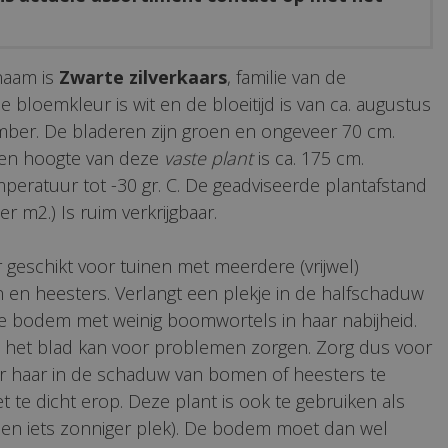
naam is
Zwarte zilverkaars
, familie van de
 bloemkleur is wit en de bloeitijd is van ca. augustus
mber. De bladeren zijn groen en ongeveer 70 cm.
sen hoogte van deze
vaste plant
is ca. 175 cm.
peratuur tot -30 gr. C. De geadviseerde plantafstand
per m2.) Is ruim verkrijgbaar.
r geschikt voor tuinen met meerdere (vrijwel)
en heesters. Verlangt een plekje in de halfschaduw
e bodem met weinig boomwortels in haar nabijheid.
p het blad kan voor problemen zorgen. Zorg dus voor
oor haar in de schaduw van bomen of heesters te
t te dicht erop. Deze plant is ook te gebruiken als
een iets zonniger plek). De bodem moet dan wel