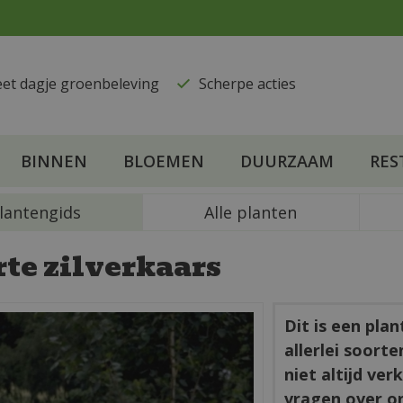
eet dagje groenbeleving
​Scherpe acties
BINNEN
BLOEMEN
DUURZAAM
RES
lantengids
Alle planten
te zilverkaars
Dit is een pla
allerlei soort
niet altijd ve
vragen over o