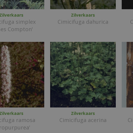
Zilverkaars
Zilverkaars
cifuga simplex
Cimicifuga dahurica
C
mes Compton'
Zilverkaars
Zilverkaars
cifuga ramosa
Cimicifuga acerina
C
tropurpurea'