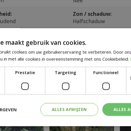
Nee
heid:
Zon / schaduw:
oudend
Halfschaduw
in CM:
Giftig:
Nee
e maakt gebruik van cookies.
ruikt cookies om uw gebruikerservaring te verbeteren. Door on
u in met alle cookies in overeenstemming met ons Cookiebeleid.
tgelijke planten
Prestatie
Targeting
Functioneel
ERGEVEN
ALLES AFWIJZEN
ALLES 