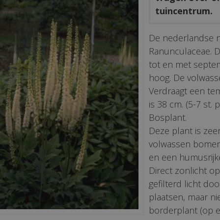
tuincentrum.
De nederlandse 
Ranunculaceae. De
tot en met septe
hoog. De volwas
Verdraagt een tem
is 38 cm. (5-7 st. 
Bosplant.
Deze plant is zee
volwassen bomen 
en een humusrijk
Direct zonlicht o
gefilterd licht d
plaatsen, maar nie
borderplant (op 