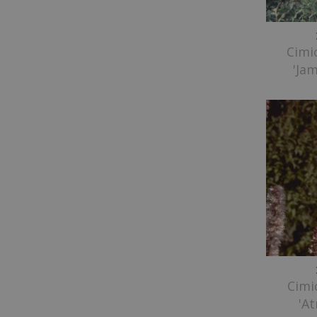
Cimi
'Ja
Cimi
'A