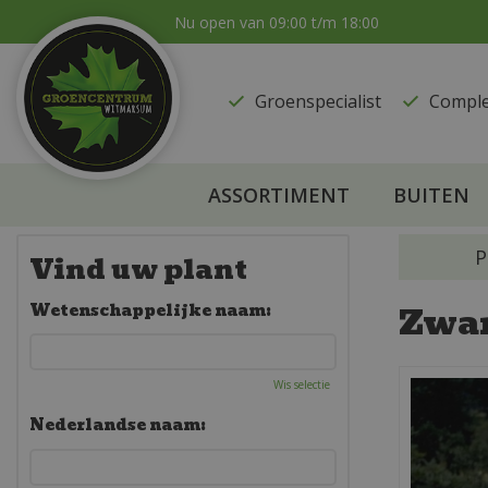
Ga
Nu open van
09:00
t/m
18:00
naar
content
Groenspecialist
​Compl
ASSORTIMENT
BUITEN
P
Vind uw plant
Zwar
Wetenschappelijke naam:
Wis selectie
Nederlandse naam: