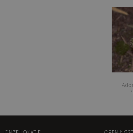
Ado
ONZE LOKATIE
OPENINGST