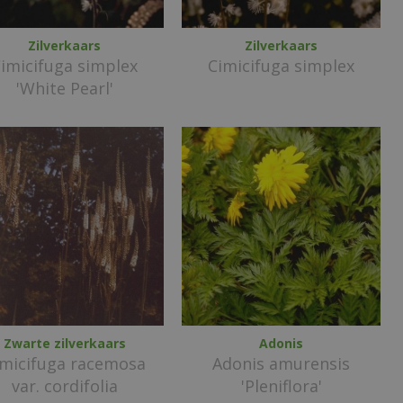
Zilverkaars
Zilverkaars
imicifuga simplex
Cimicifuga simplex
'White Pearl'
Zwarte zilverkaars
Adonis
imicifuga racemosa
Adonis amurensis
var. cordifolia
'Pleniflora'