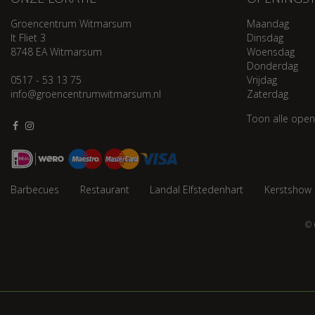
Groencentrum Witmarsum
Maandag
It Fliet 3
Dinsdag
8748 EA Witmarsum
Woensdag
Donderdag
0517 - 53 13 75
Vrijdag
info@groencentrumwitmarsum.nl
Zaterdag
Toon alle open
Barbecues
Restaurant
Landal Elfstedenhart
Kerstshow
© 