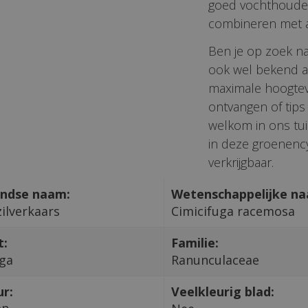
goed vochthoudend
combineren met a
Ben je op zoek na
ook wel bekend a
maximale hoogteva
ontvangen of tips
welkom in ons tui
in deze groenency
verkrijgbaar.
ndse naam:
Wetenschappelijke n
ilverkaars
Cimicifuga racemosa
t:
Familie:
uga
Ranunculaceae
ur:
Veelkleurig blad:
en