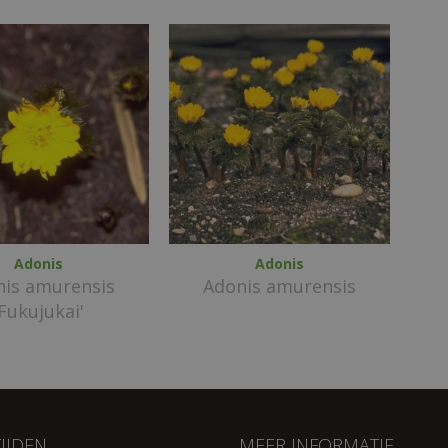
Adonis
Adonis
nis amurensis
Adonis amurensis
'Fukujukai'
IJDEN
MEER INFORMATIE