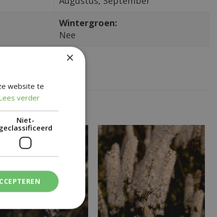
Augustus, September
Wintergroen:
Nee
×
ze website te
Lees verder
Niet-
geclassificeerd
ACCEPTEREN