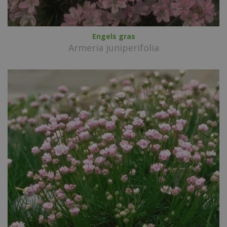
Engels gras
Armeria juniperifolia