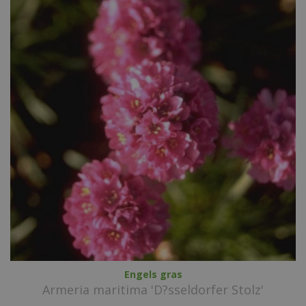
Engels gras
Armeria maritima 'D?sseldorfer Stolz'