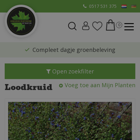
G
0517 531 375
a
n
a
a
r
​Compleet dagje groenbeleving
c
o
n
Open zoekfilter
t
e
Loodkruid
Voeg toe aan Mijn Planten
n
t