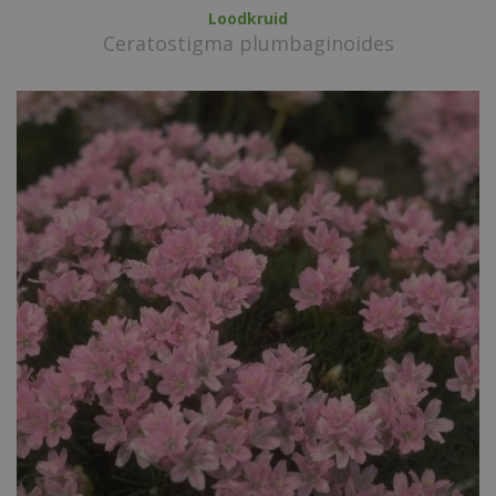
Loodkruid
Ceratostigma plumbaginoides