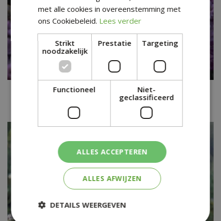
met alle cookies in overeenstemming met
ons Cookiebeleid.
Lees verder
Strikt
Prestatie
Targeting
noodzakelijk
Functioneel
Niet-
Engels gras
geclassificeerd
Armeria juniperifolia 'Brookside'
ALLES ACCEPTEREN
ALLES AFWIJZEN
DETAILS WEERGEVEN