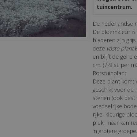
tuincentrum.
De nederlandse 
De bloemkleur is w
bladeren zijn gri
deze
vaste plant
i
en blijft de gehel
cm. (7-9 st. per m2
Rotstuinplant.
Deze plant komt 
geschikt voor de 
stenen (ook bestr
voedselrijke bode
rijke, kleurige blo
plek, maar kan re
in grotere groep