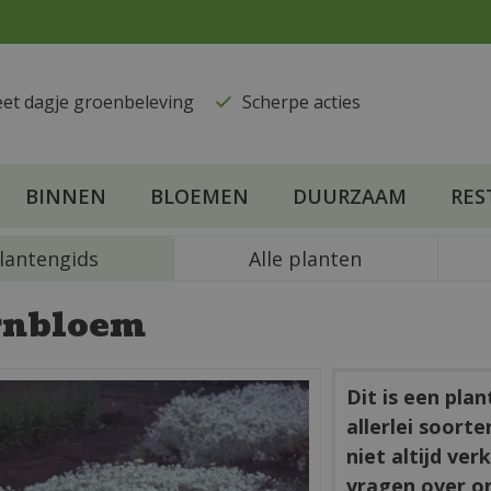
eet dagje groenbeleving
​Scherpe acties
BINNEN
BLOEMEN
DUURZAAM
RES
lantengids
Alle planten
rnbloem
Dit is een pla
allerlei soort
niet altijd ve
vragen over o