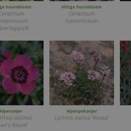
tige hoornbloem
Viltige hoornbloem
Cerastium
Cerastium
omentosum
tomentosum
ilberteppich'
Alpenanjer
Alpenpekanjer
nthus alpinus
Lychnis alpina 'Rosea'
oan's Blood'