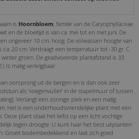
naam is
Hoornbloem
, familie van de Caryophyllaceae.
it en de bloeitijd is van ca. mei tot en met juni. De
js en ongeveer 10 cm. hoog. De volwassen hoogte van
s ca. 20 cm. Verdraagt een temperatuur tot -30 gr. C.
e winter groen. De geadviseerde plantafstand is 33
.) Is matig verkrijgbaar.
van oorsprong uit de bergen en is dan ook zeer
rotstuin als 'voegenvuller' in de stapelmuur of tussen
ating). Verlangt een zonnige plek en een matig
m. Het is een onderhoudsvriendelijke plant met een
ei. Deze plant staat het liefst op een licht vochtige
delijk tegen droogte. U kunt haar het best uitplanten
en. Groeit bodembedekkend en laat zich goed