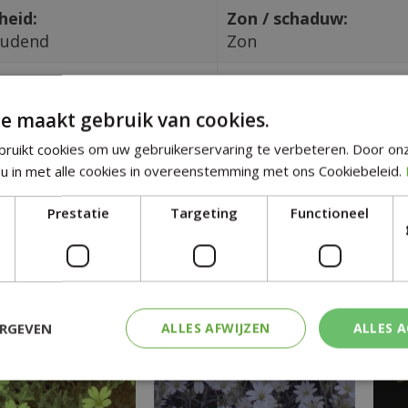
heid:
Zon / schaduw:
oudend
Zon
in CM:
Giftig:
Nee
e maakt gebruik van cookies.
ruikt cookies om uw gebruikerservaring te verbeteren. Door on
tgelijke planten
u in met alle cookies in overeenstemming met ons Cookiebeleid.
Prestatie
Targeting
Functioneel
ERGEVEN
ALLES AFWIJZEN
ALLES 