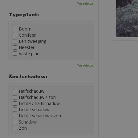
Wis selectie
Type plant:
Boom
Conifeer
Een-tweejarig
Heester
Vaste plant
Wis selectie
Zon / schaduw:
Halfschaduw
Halfschaduw / zon
Lichte / halfschaduw
Lichte schaduw
Lichte schaduw / zon
Schaduw
Zon