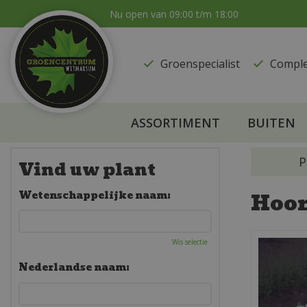
Ga
Nu open van
09:00
t/m
18:00
naar
content
Groenspecialist
​Compl
ASSORTIMENT
BUITEN
P
Vind uw plant
Hoo
Wetenschappelijke naam:
Wis selectie
Nederlandse naam: