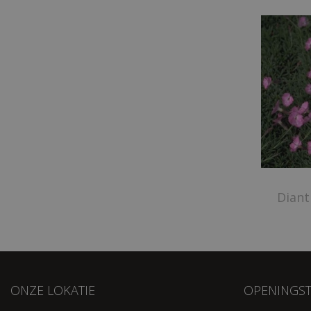
Diant
ONZE LOKATIE
OPENINGST