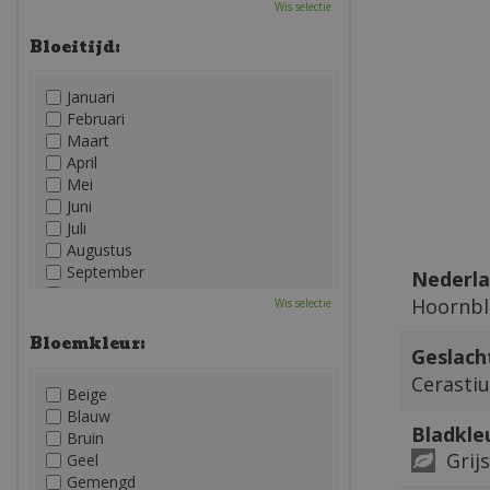
Wis selectie
Bloeitijd:
Januari
Februari
Maart
April
Mei
Juni
Juli
Augustus
September
Nederla
Oktober
Hoornb
Wis selectie
November
December
Bloemkleur:
Geslach
Cerasti
Beige
Blauw
Bladkle
Bruin
Grijs
Geel
Gemengd