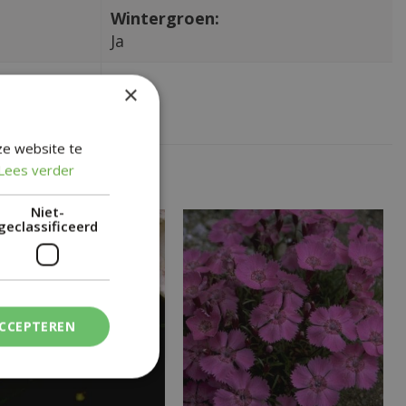
Wintergroen:
Ja
×
ze website te
Lees verder
Niet-
geclassificeerd
ACCEPTEREN