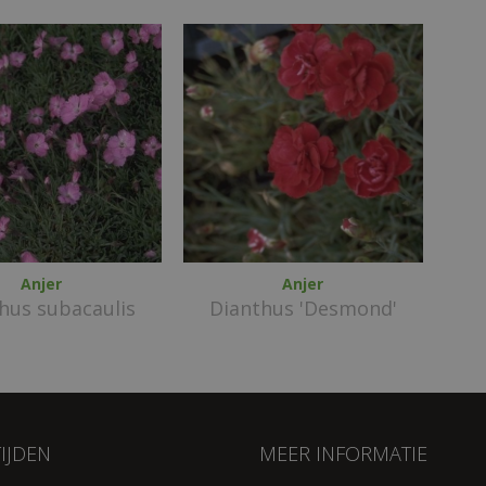
Anjer
Anjer
hus subacaulis
Dianthus 'Desmond'
IJDEN
MEER INFORMATIE