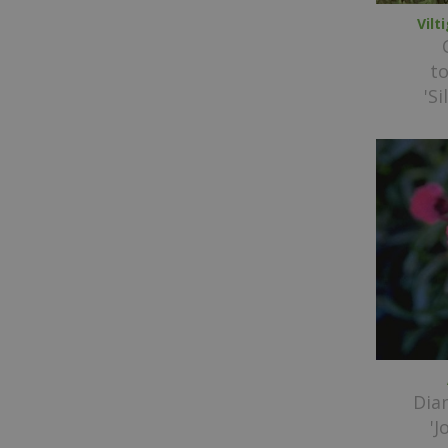
Vil
t
'S
Dia
'J