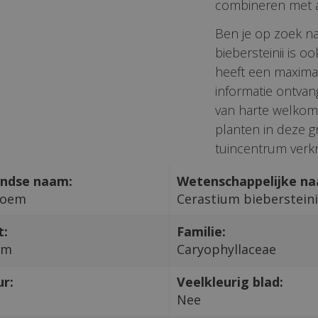
combineren met a
Ben je op zoek na
biebersteinii is 
heeft een maxima
informatie ontvan
van harte welkom 
planten in deze g
tuincentrum verkri
ndse naam:
Wetenschappelijke n
loem
Cerastium biebersteini
t:
Familie:
um
Caryophyllaceae
ur:
Veelkleurig blad:
Nee