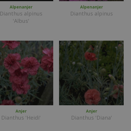
Alpenanjer
Alpenanjer
Dianthus alpinus
Dianthus alpinus
'Albus'
Anjer
Anjer
Dianthus 'Heidi'
Dianthus 'Diana'