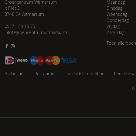
Groencentrum Witmarsum
Maandag
It Fliet 3
Dinsdag
8748 EA Witmarsum
Woensdag
Donderdag
0517 - 53 13 75
Vrijdag
info@groencentrumwitmarsum.nl
Zaterdag
Toon alle open
Barbecues
Restaurant
Landal Elfstedenhart
Kerstshow
© 