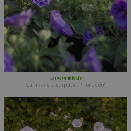
Karpatenklokje
Campanula carpatica 'Torpedo'