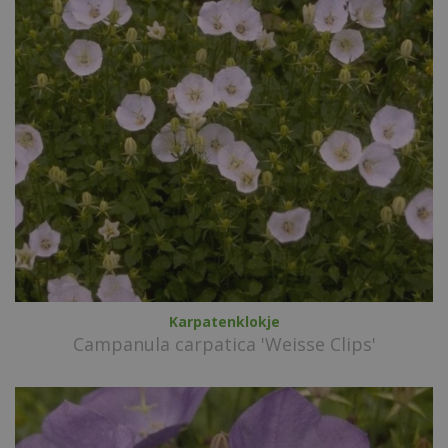
Karpatenklokje
Campanula carpatica 'Weisse Clips'