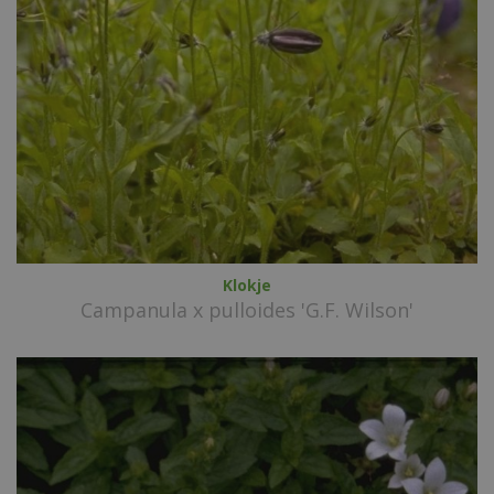
Klokje
Campanula x pulloides 'G.F. Wilson'