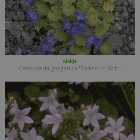
Klokje
Campanula garganica 'Dickson's Gold'