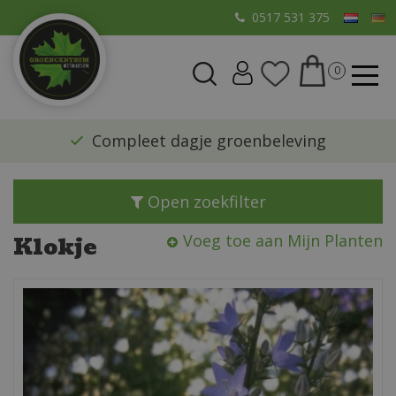
G
0517 531 375
a
n
a
a
r
​Compleet dagje groenbeleving
c
o
n
Open zoekfilter
t
e
Klokje
Voeg toe aan Mijn Planten
n
t