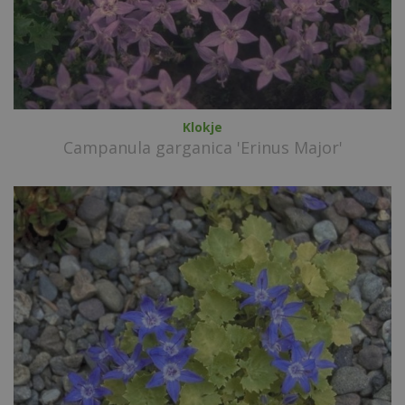
Klokje
Campanula garganica 'Erinus Major'