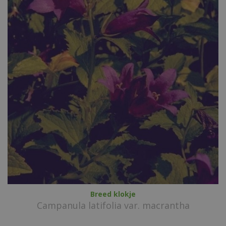
Breed klokje
Campanula latifolia var. macrantha