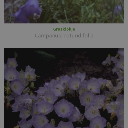
Grasklokje
Campanula rotundifolia