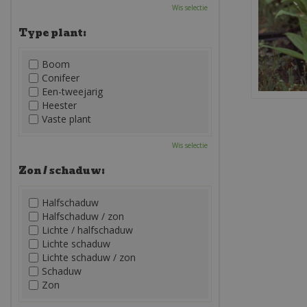
Wis selectie
Type plant:
Boom
Conifeer
Een-tweejarig
Heester
Vaste plant
Wis selectie
Zon / schaduw:
Halfschaduw
Halfschaduw / zon
Lichte / halfschaduw
Lichte schaduw
Lichte schaduw / zon
Schaduw
Zon