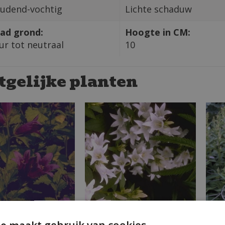
udend-vochtig
Lichte schaduw
ad grond:
Hoogte in CM:
ur tot neutraal
10
tgelijke planten
Breed klokje
Breed klokje