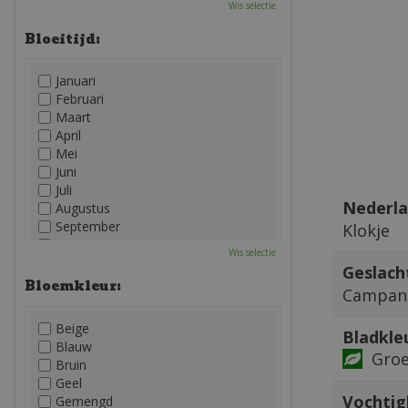
Wis selectie
Bloeitijd:
Januari
Februari
Maart
April
Mei
Juni
Juli
Nederla
Augustus
September
Klokje
Oktober
Wis selectie
November
Geslach
December
Bloemkleur:
Campan
Beige
Bladkle
Blauw
Gro
Bruin
Geel
Vochtig
Gemengd