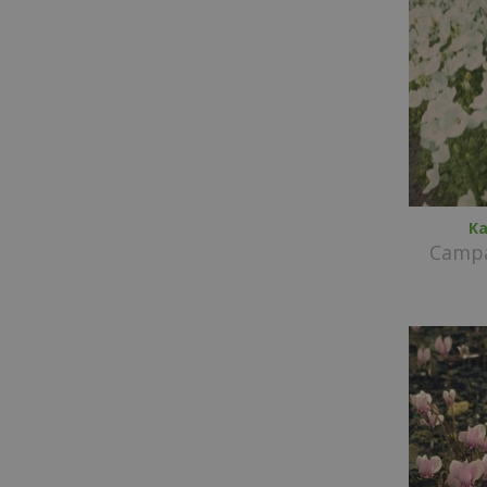
Ka
Campa