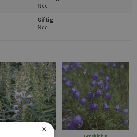
Nee
Giftig:
Nee
×
Breedbladig klokje
Grasklokje