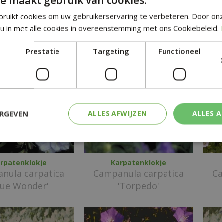
e maakt gebruik van cookies.
nula latifolia
Campanula latifolia
C
ruikt cookies om uw gebruikerservaring te verbeteren. Door on
r. macrantha
'Alba'
u in met alle cookies in overeenstemming met ons Cookiebeleid.
Prestatie
Targeting
Functioneel
ERGEVEN
ALLES AFWIJZEN
ALLES 
rpatenklokje
Karpatenklokje
nula carpatica
Campanula carpatica
Ca
lue Wonder'
'Torpedo'