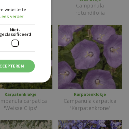
ampanula latifolia
Campanula
ze website te
'Gloaming'
rotundifolia
Lees verder
Niet-
geclassificeerd
ACCEPTEREN
Karpatenklokje
Karpatenklokje
mpanula carpatica
Campanula carpatica
'Weisse Clips'
'Karpatenkrone'