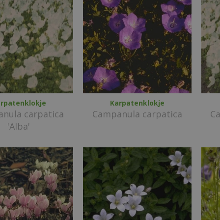
rpatenklokje
Karpatenklokje
nula carpatica
Campanula carpatica
Ca
'Alba'