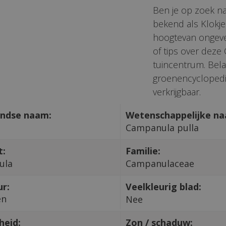
Ben je op zoek n
bekend als Klokj
hoogtevan ongevee
of tips over deze
tuincentrum. Bela
groenencyclopedi
verkrijgbaar.
ndse naam:
Wetenschappelijke n
Campanula pulla
t:
Familie:
ula
Campanulaceae
ur:
Veelkleurig blad:
en
Nee
heid:
Zon / schaduw: