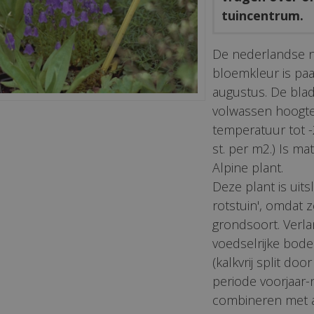
tuincentrum.
De nederlandse 
bloemkleur is paar
augustus. De blad
volwassen hoogt
temperatuur tot -
st. per m2.) Is mat
Alpine plant.
Deze plant is uits
rotstuin', omdat z
grondsoort. Verl
voedselrijke bode
(kalkvrij split do
periode voorjaar
combineren met a