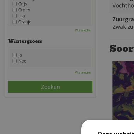
Grijs
Vochtho
Groen
Lila
Zuurgra
Oranje
Zwak zu
Paars
Wis selectie
Rood
Roze
Wintergroen:
Soor
Wit
Zwart
Ja
Nee
Wis selectie