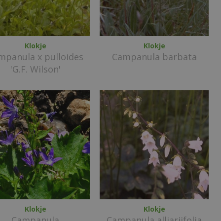
Klokje
Klokje
mpanula x pulloides
Campanula barbata
'G.F. Wilson'
Klokje
Klokje
Campanula
Campanula alliariifolia