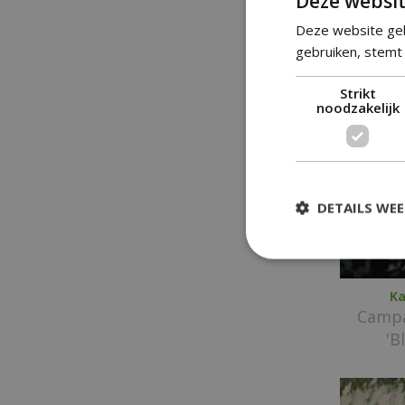
Deze websit
Campa
Deze website geb
va
gebruiken, stemt 
Strikt
noodzakelijk
DETAILS WE
Ka
Campa
'B