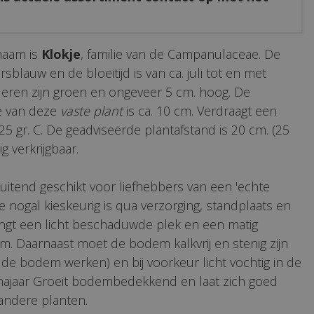
naam is
Klokje
, familie van de Campanulaceae. De
sblauw en de bloeitijd is van ca. juli tot en met
eren zijn groen en ongeveer 5 cm. hoog. De
e van deze
vaste plant
is ca. 10 cm. Verdraagt een
25 gr. C. De geadviseerde plantafstand is 20 cm. (25
ig verkrijgbaar.
luitend geschikt voor liefhebbers van een 'echte
e nogal kieskeurig is qua verzorging, standplaats en
angt een licht beschaduwde plek en een matig
m. Daarnaast moet de bodem kalkvrij en stenig zijn
or de bodem werken) en bij voorkeur licht vochtig in de
-najaar Groeit bodembedekkend en laat zich goed
ndere planten.