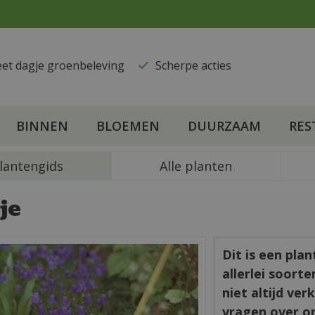
eet dagje groenbeleving
​Scherpe acties
BINNEN
BLOEMEN
DUURZAAM
RES
lantengids
Alle planten
je
Dit is een pla
allerlei soort
niet altijd ve
vragen over o