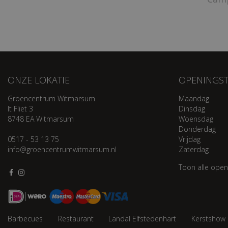
ONZE LOKATIE
OPENINGST
Groencentrum Witmarsum
Maandag
It Fliet 3
Dinsdag
8748 EA Witmarsum
Woensdag
Donderdag
0517 - 53 13 75
Vrijdag
info@groencentrumwitmarsum.nl
Zaterdag
Toon alle open
Barbecues
Restaurant
Landal Elfstedenhart
Kerstshow