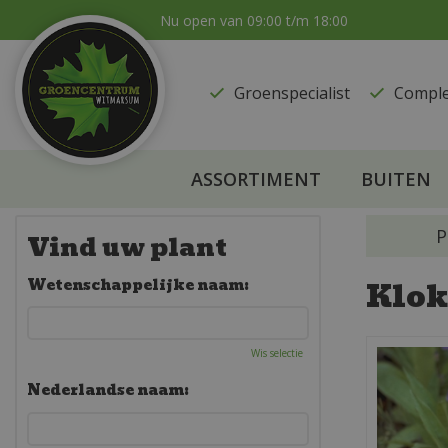
Ga
Nu open van
09:00
t/m
18:00
naar
content
Groenspecialist
​Compl
ASSORTIMENT
BUITEN
P
Vind uw plant
Klok
Wetenschappelijke naam:
Wis selectie
Nederlandse naam: