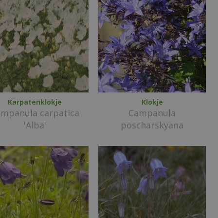
Karpatenklokje
Klokje
mpanula carpatica
Campanula
'Alba'
poscharskyana