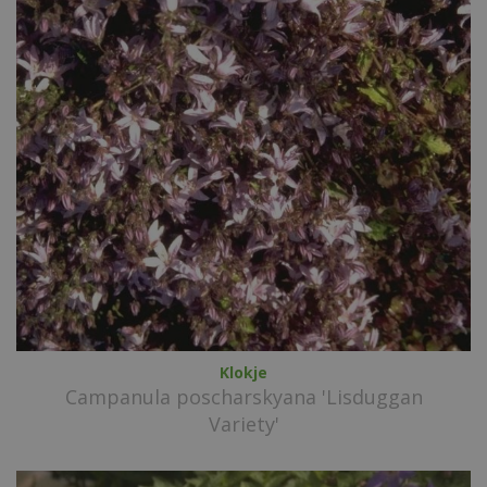
Klokje
Campanula poscharskyana 'Lisduggan
Variety'