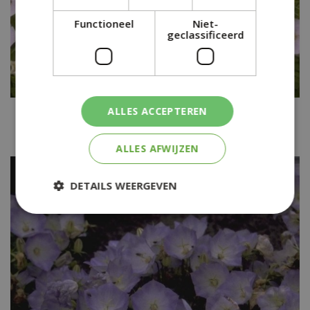
Functioneel
Niet-
geclassificeerd
Karpatenklokje
ALLES ACCEPTEREN
Campanula carpatica 'Weisse Clips'
ALLES AFWIJZEN
DETAILS WEERGEVEN