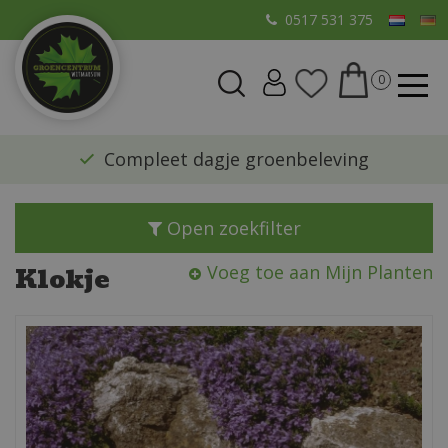
G
0517 531 375
a
n
a
a
r
​Compleet dagje groenbeleving
c
o
n
Open zoekfilter
t
e
Klokje
Voeg toe aan Mijn Planten
n
t