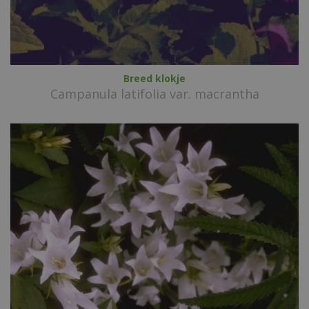
Breed klokje
Campanula latifolia var. macrantha