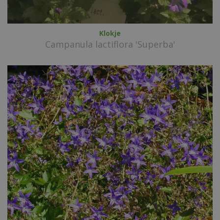
Klokje
Campanula lactiflora 'Superba'