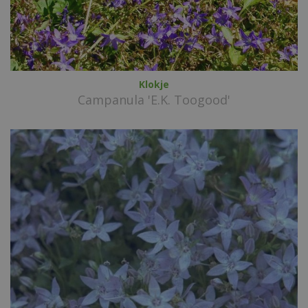
Klokje
Campanula 'E.K. Toogood'