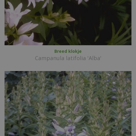
Breed klokje
Campanula latifolia 'Alba'