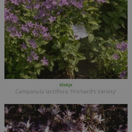
Klokje
Campanula lactiflora 'Prichard's Variety'