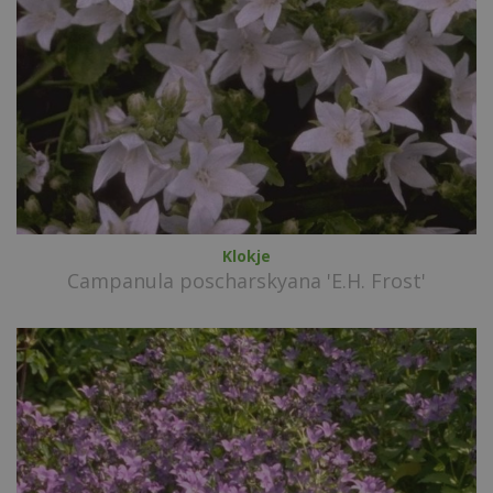
Klokje
Campanula poscharskyana 'E.H. Frost'