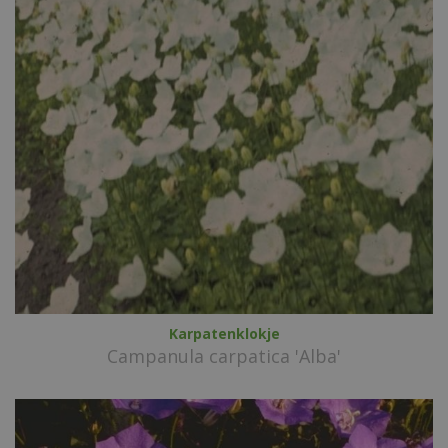
Karpatenklokje
Campanula carpatica 'Alba'