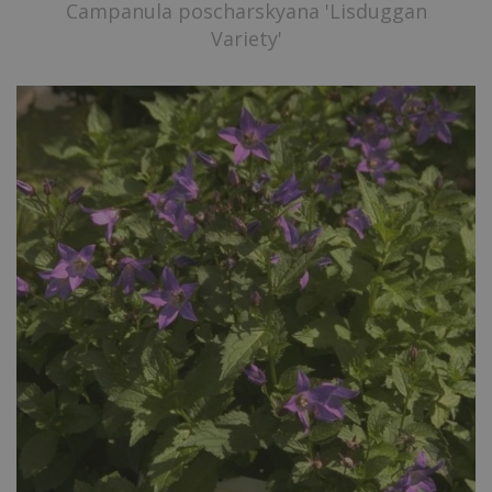
Campanula poscharskyana 'Lisduggan
Variety'