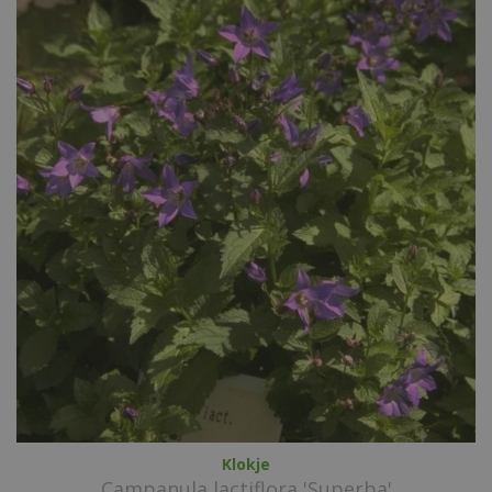
Klokje
Campanula lactiflora 'Superba'