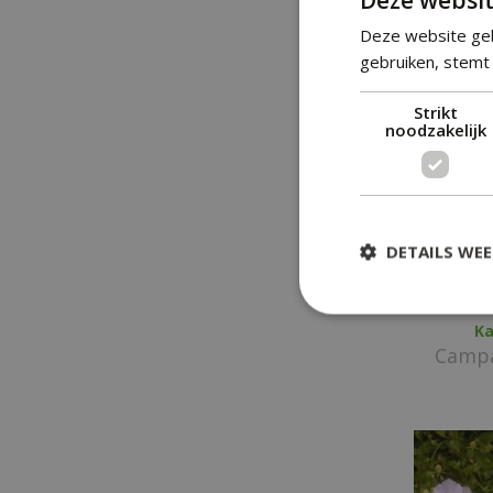
va
Deze website geb
gebruiken, stemt 
Strikt
noodzakelijk
DETAILS WE
Ka
Campa