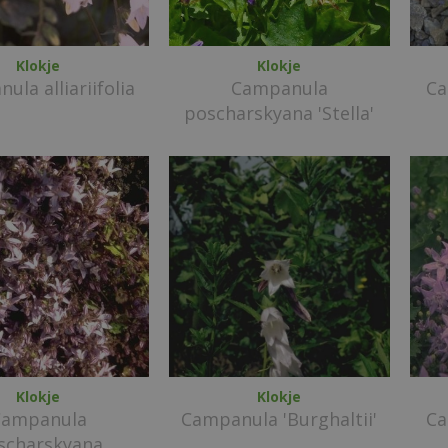
Klokje
Klokje
ula alliariifolia
Campanula
Ca
poscharskyana 'Stella'
Klokje
Klokje
Campanula
Campanula 'Burghaltii'
Ca
scharskyana