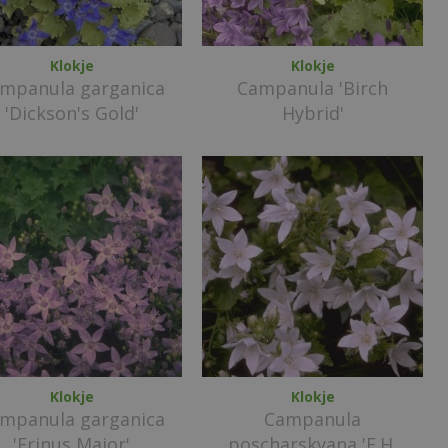
Klokje
Klokje
mpanula garganica
Campanula 'Birch
'Dickson's Gold'
Hybrid'
Klokje
Klokje
mpanula garganica
Campanula
'Erinus Major'
poscharskyana 'E.H.