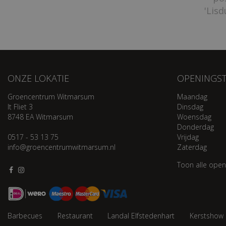
'Lisd
ONZE LOKATIE
OPENINGST
Groencentrum Witmarsum
Maandag
It Fliet 3
Dinsdag
8748 EA Witmarsum
Woensdag
Donderdag
0517 - 53 13 75
Vrijdag
info@groencentrumwitmarsum.nl
Zaterdag
Toon alle open
Barbecues
Restaurant
Landal Elfstedenhart
Kerstshow