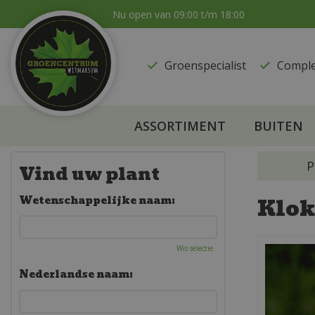
Ga
Nu open van
09:00
t/m
18:00
naar
content
Groenspecialist
​Compl
ASSORTIMENT
BUITEN
P
Vind uw plant
Klok
Wetenschappelijke naam:
Wis selectie
Nederlandse naam: