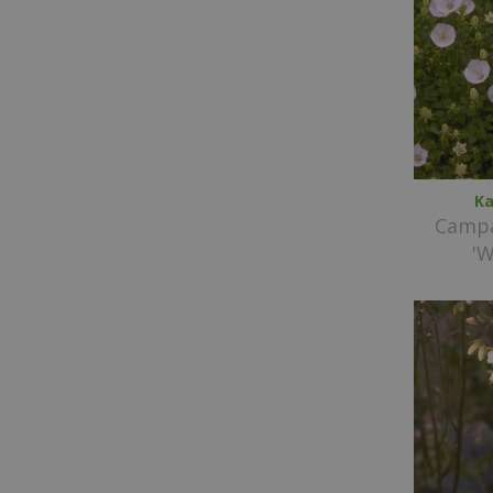
Ka
Campa
'W