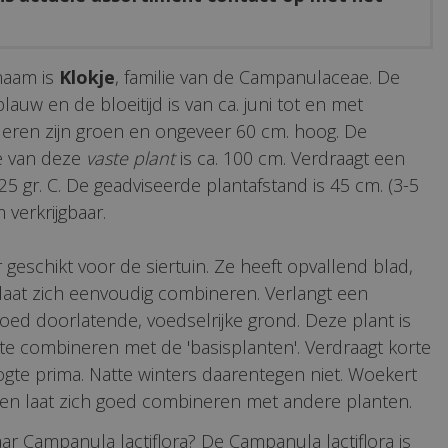
naam is
Klokje
, familie van de Campanulaceae. De
blauw en de bloeitijd is van ca. juni tot en met
deren zijn groen en ongeveer 60 cm. hoog. De
e van deze
vaste plant
is ca. 100 cm. Verdraagt een
25 gr. C. De geadviseerde plantafstand is 45 cm. (3-5
m verkrijgbaar.
 geschikt voor de siertuin. Ze heeft opvallend blad,
 laat zich eenvoudig combineren. Verlangt een
oed doorlatende, voedselrijke grond. Deze plant is
te combineren met de 'basisplanten'. Verdraagt korte
gte prima. Natte winters daarentegen niet. Woekert
s en laat zich goed combineren met andere planten.
ar Campanula lactiflora? De Campanula lactiflora is