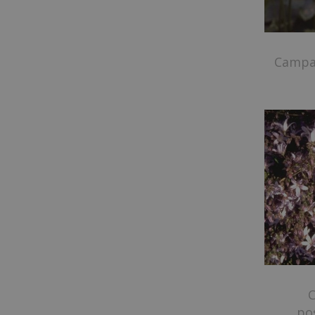
Campan
po