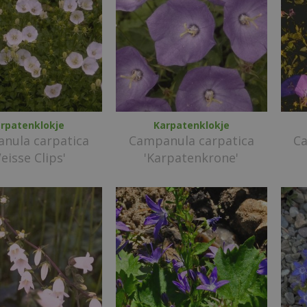
rpatenklokje
Karpatenklokje
nula carpatica
Campanula carpatica
Ca
eisse Clips'
'Karpatenkrone'