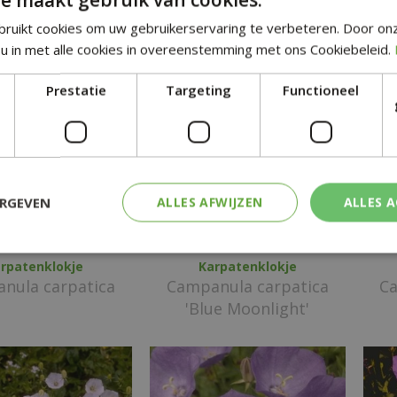
r. macrantha
'Alba'
ruikt cookies om uw gebruikerservaring te verbeteren. Door on
u in met alle cookies in overeenstemming met ons Cookiebeleid.
Prestatie
Targeting
Functioneel
ERGEVEN
ALLES AFWIJZEN
ALLES 
rpatenklokje
Karpatenklokje
nula carpatica
Campanula carpatica
Ca
'Blue Moonlight'