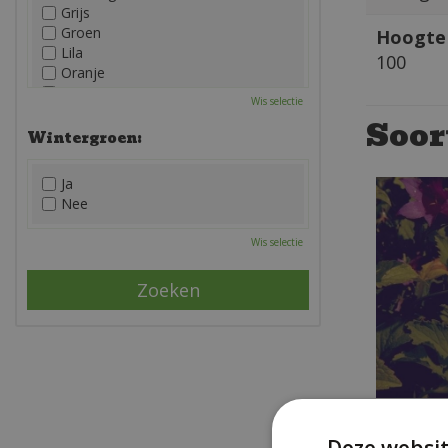
Grijs
Groen
Hoogte 
Lila
100
Oranje
Paars
Wis selectie
Rood
Soor
Roze
Wintergroen:
Wit
Zwart
Ja
Nee
Wis selectie
Campa
Deze websit