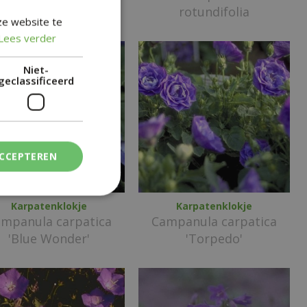
'Gloaming'
rotundifolia
ze website te
Lees verder
Niet-
geclassificeerd
ACCEPTEREN
Karpatenklokje
Karpatenklokje
mpanula carpatica
Campanula carpatica
'Blue Wonder'
'Torpedo'