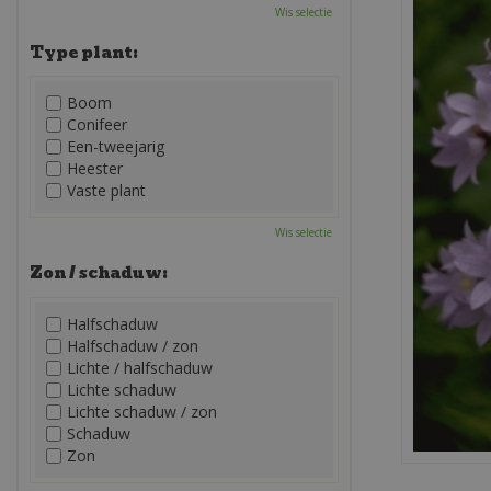
Wis selectie
Type plant:
Boom
Conifeer
Een-tweejarig
Heester
Vaste plant
Wis selectie
Zon / schaduw:
Halfschaduw
Halfschaduw / zon
Lichte / halfschaduw
Lichte schaduw
Lichte schaduw / zon
Schaduw
Zon