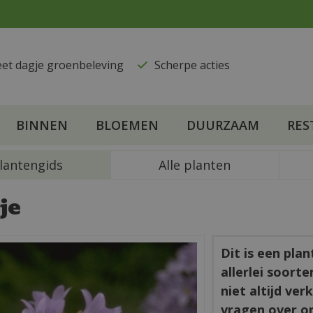
eet dagje groenbeleving
​Scherpe acties
BINNEN
BLOEMEN
DUURZAAM
RES
lantengids
Alle planten
je
Dit is een pla
allerlei soort
niet altijd ve
vragen over o