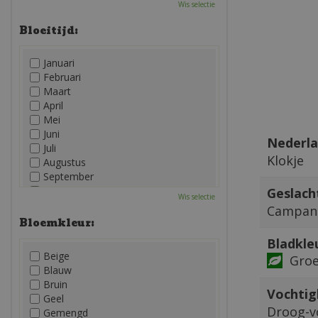
Wis selectie
Bloeitijd:
Januari
Februari
Maart
April
Mei
Juni
Nederla
Juli
Klokje
Augustus
September
Oktober
Geslach
Wis selectie
November
Campan
December
Bloemkleur:
Bladkle
Beige
Gro
Blauw
Bruin
Vochtig
Geel
Droog-v
Gemengd