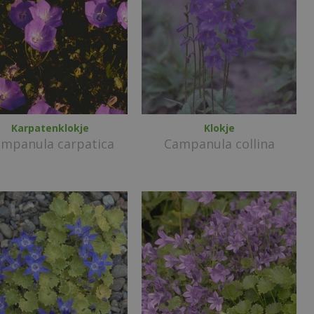
Karpatenklokje
Klokje
mpanula carpatica
Campanula collina