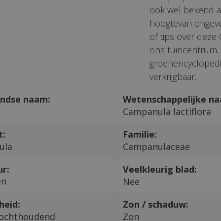
ook wel bekend a
hoogtevan ongevee
of tips over deze
ons tuincentrum. 
groenencyclopedi
verkrijgbaar.
ndse naam:
Wetenschappelijke n
Campanula lactiflora
t:
Familie:
ula
Campanulaceae
ur:
Veelkleurig blad:
en
Nee
heid:
Zon / schaduw:
ochthoudend
Zon