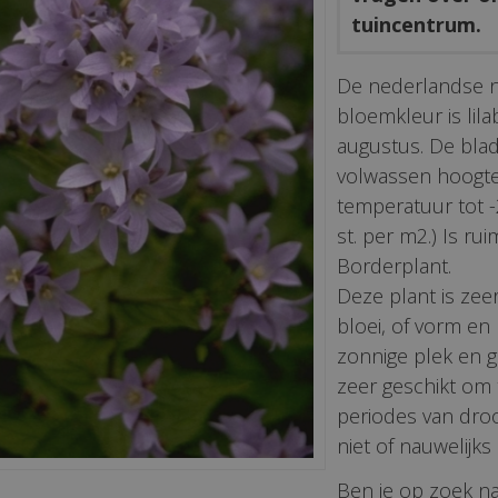
tuincentrum.
De nederlandse 
bloemkleur is lila
augustus. De bla
volwassen hoogt
temperatuur tot -
st. per m2.) Is rui
Borderplant.
Deze plant is zeer
bloei, of vorm en
zonnige plek en g
zeer geschikt om 
periodes van droo
niet of nauwelijk
Ben je op zoek na