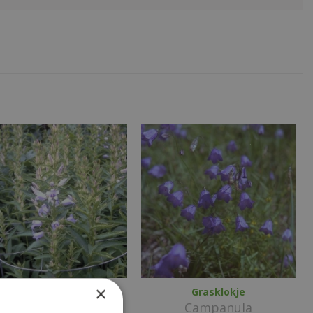
×
Breedbladig klokje
Grasklokje
ampanula latifolia
Campanula