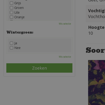
Grijs
Groen
Vochtig
Lila
Vochtho
Oranje
Paars
Wis selectie
Rood
Hoogte 
Roze
Wintergroen:
10
Wit
Zwart
Ja
Soor
Nee
Wis selectie