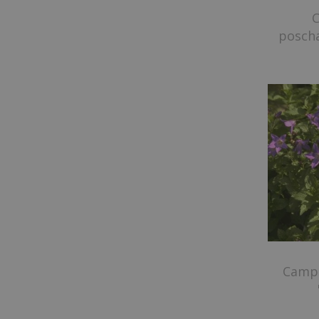
poscha
Campa