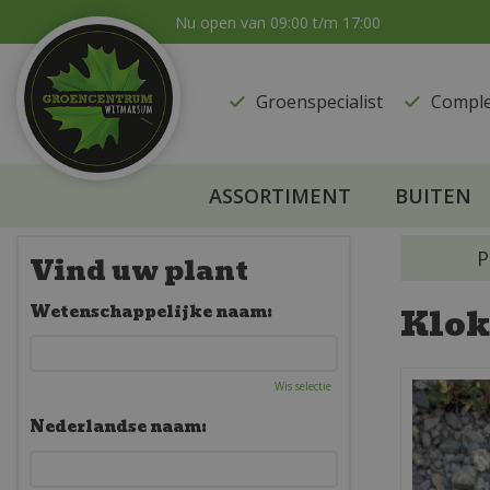
Ga
Nu open van
09:00
t/m
17:00
naar
content
Groenspecialist
​Compl
ASSORTIMENT
BUITEN
P
Vind uw plant
Klok
Wetenschappelijke naam:
Wis selectie
Nederlandse naam: