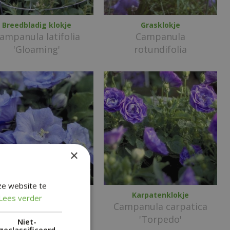
Breedbladig klokje
Grasklokje
ampanula latifolia
Campanula
'Gloaming'
rotundifolia
×
ze website te
Karpatenklokje
Karpatenklokje
Lees verder
mpanula carpatica
Campanula carpatica
'Blue Wonder'
'Torpedo'
Niet-
geclassificeerd