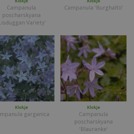
Klokje
Klokje
Campanula
Campanula 'Burghaltii'
poscharskyana
Lisduggan Variety'
Klokje
Klokje
mpanula garganica
Campanula
poscharskyana
'Blauranke'