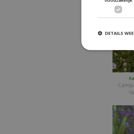
DETAILS WE
Ka
Campa
'W