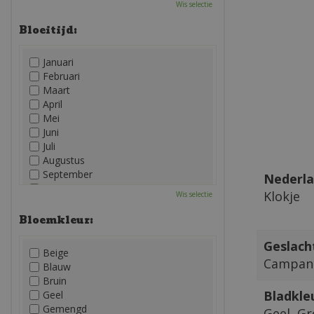
Wis selectie
Bloeitijd:
Januari
Februari
Maart
April
Mei
Juni
Juli
Augustus
September
Nederla
Oktober
Klokje
Wis selectie
November
December
Bloemkleur:
Geslach
Beige
Campan
Blauw
Bruin
Bladkle
Geel
Gemengd
Geel, G