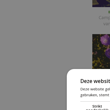
Campa
va
Deze websit
Deze website geb
Ka
gebruiken, stemt 
Campa
Strikt
noodzakelijk