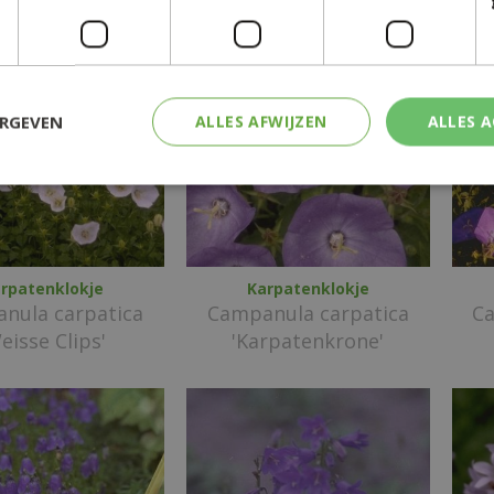
ERGEVEN
ALLES AFWIJZEN
ALLES 
rpatenklokje
Karpatenklokje
nula carpatica
Campanula carpatica
Ca
eisse Clips'
'Karpatenkrone'