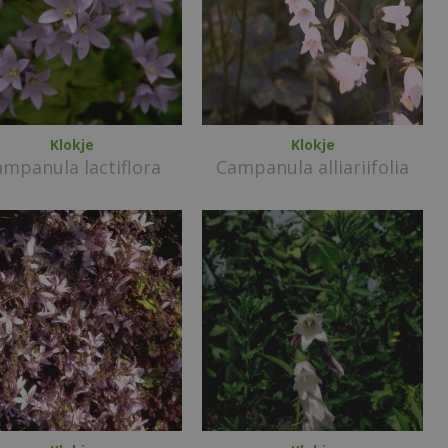
Klokje
Klokje
ampanula lactiflora
Campanula alliariifolia