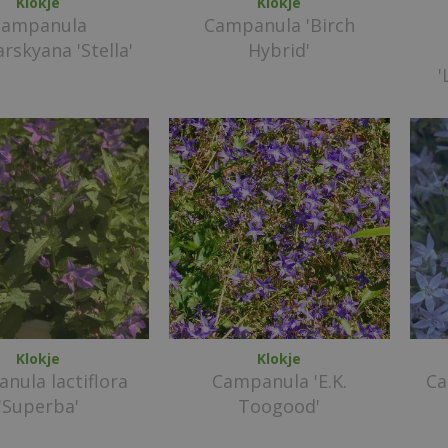
Klokje
Klokje
Campanula
Campanula 'Birch
rskyana 'Stella'
Hybrid'
'
Klokje
Klokje
nula lactiflora
Campanula 'E.K.
Ca
'Superba'
Toogood'