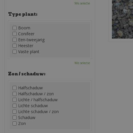
Wis selectie
Type plant:
Boom
Conifeer
Een-tweejarig
Heester
Vaste plant
Wis selectie
Zon / schaduw:
Halfschaduw
Halfschaduw / zon
Lichte / halfschaduw
Lichte schaduw
Lichte schaduw / zon
Schaduw
Zon