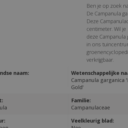
Ben je op zoek na
De Campanula garg
Deze Campanulac
centimeter. Wil j
deze Campanula g
in ons tuincentrum
groenencyclopedi
verkrijgbaar.
ndse naam:
Wetenschappelijke n
Campanula garganica '
Gold'
t:
Familie:
ula
Campanulaceae
ur:
Veelkleurig blad:
roen
Nee