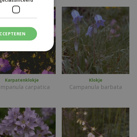
ACCEPTEREN
Karpatenklokje
Klokje
mpanula carpatica
Campanula barbata