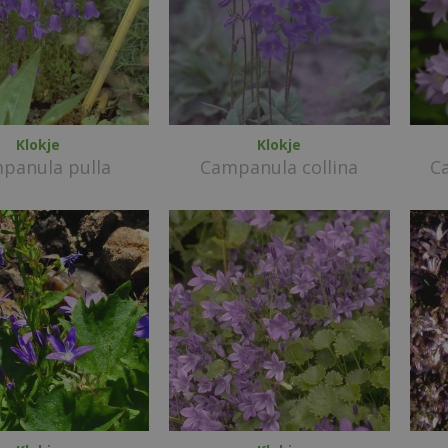
Klokje
Klokje
panula pulla
Campanula collina
C