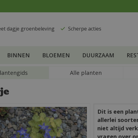
eet dagje groenbeleving
​Scherpe acties
BINNEN
BLOEMEN
DUURZAAM
RES
lantengids
Alle planten
je
Dit is een pla
allerlei soort
niet altijd ve
vragen over o