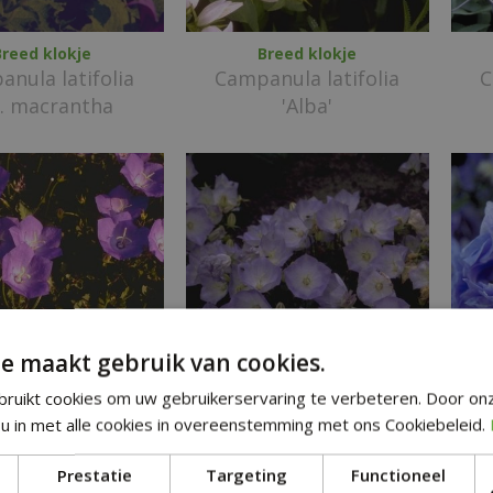
Breed klokje
Breed klokje
nula latifolia
Campanula latifolia
C
r. macrantha
'Alba'
e maakt gebruik van cookies.
ruikt cookies om uw gebruikerservaring te verbeteren. Door on
rpatenklokje
Karpatenklokje
u in met alle cookies in overeenstemming met ons Cookiebeleid.
nula carpatica
Campanula carpatica
Ca
'Blue Moonlight'
Prestatie
Targeting
Functioneel