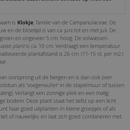
naam is
Klokje
, familie van de Campanulaceae. De
w en de bloeitijd is van ca. juni tot en met juli. De
elgroen en ongeveer 5 cm. hoog. De volwassen
vaste plant
is ca. 10 cm. Verdraagt een temperatuur
geadviseerde plantafstand is 26 cm. (11-15 st. per m2.)
aar.
van oorsprong uit de bergen en is dan ook zeer
rotstuin als 'voegenvuller' in de stapelmuur of tussen
ating). Verlangt een zonnige plek en een matig
ige bodem. Deze plant staat het liefst op een licht
unt haar goed uitplanten In kleine groepjes of als
niet of nauwelijks en laat zich goed combineren met