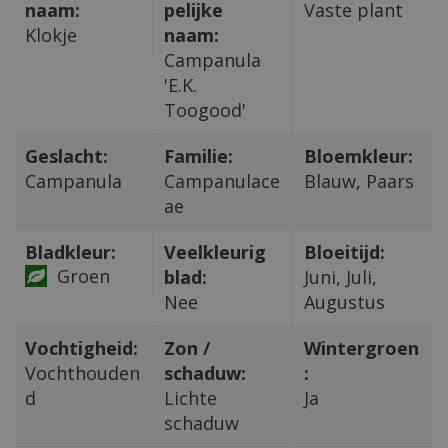
naam:
pelijke
Vaste plant
Klokje
naam:
Campanula
'E.K.
Toogood'
Geslacht:
Familie:
Bloemkleur:
Campanula
Campanulace
Blauw, Paars
ae
Bladkleur:
Veelkleurig
Bloeitijd:
Groen
blad:
Juni, Juli,
Nee
Augustus
Vochtigheid:
Zon /
Wintergroen
Vochthouden
schaduw:
:
d
Lichte
Ja
schaduw