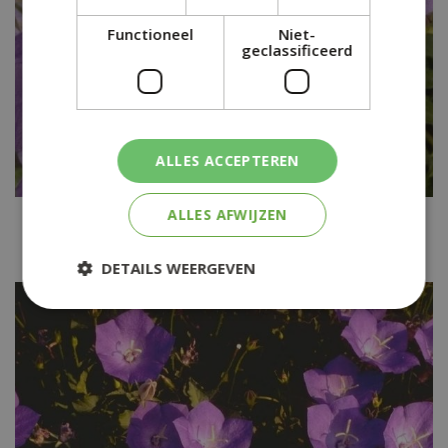
Functioneel
Niet-
geclassificeerd
ALLES ACCEPTEREN
ALLES AFWIJZEN
Karpatenklokje
Campanula carpatica 'Karpatenkrone'
DETAILS WEERGEVEN