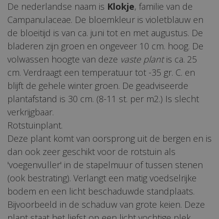
De nederlandse naam is
Klokje
, familie van de
Campanulaceae. De bloemkleur is violetblauw en
de bloeitijd is van ca. juni tot en met augustus. De
bladeren zijn groen en ongeveer 10 cm. hoog. De
volwassen hoogte van deze
vaste plant
is ca. 25
cm. Verdraagt een temperatuur tot -35 gr. C. en
blijft de gehele winter groen. De geadviseerde
plantafstand is 30 cm. (8-11 st. per m2.) Is slecht
verkrijgbaar.
Rotstuinplant.
Deze plant komt van oorsprong uit de bergen en is
dan ook zeer geschikt voor de rotstuin als
'voegenvuller' in de stapelmuur of tussen stenen
(ook bestrating). Verlangt een matig voedselrijke
bodem en een licht beschaduwde standplaats.
Bijvoorbeeld in de schaduw van grote keien. Deze
plant staat het liefst op een licht vochtige plek,