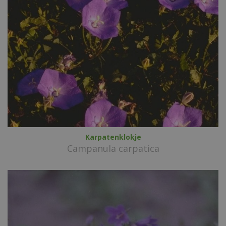
Karpatenklokje
Campanula carpatica