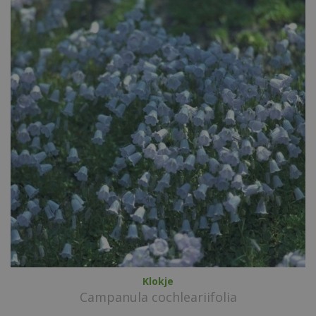
Klokje
Campanula cochleariifolia