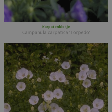
Karpatenklokje
Campanula carpatica 'Torpedo'