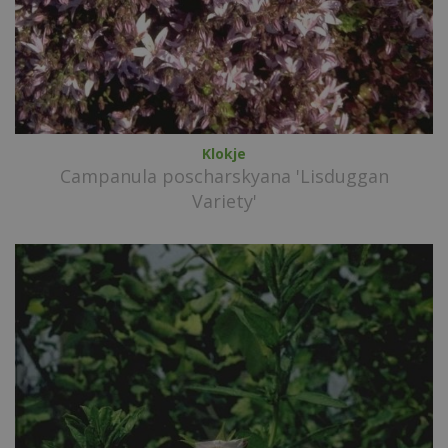
Klokje
Campanula poscharskyana 'Lisduggan
Variety'