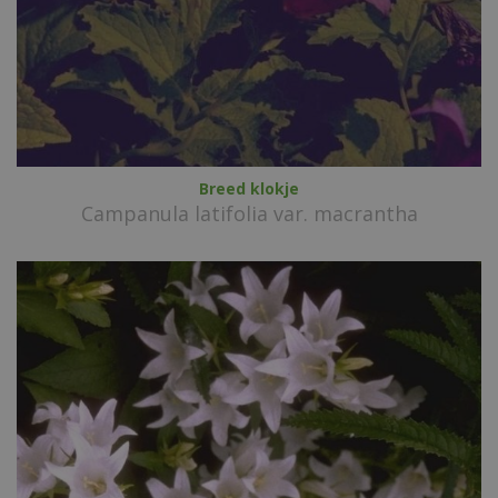
Breed klokje
Campanula latifolia var. macrantha