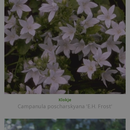
Klokje
Campanula poscharskyana 'E.H. Frost'