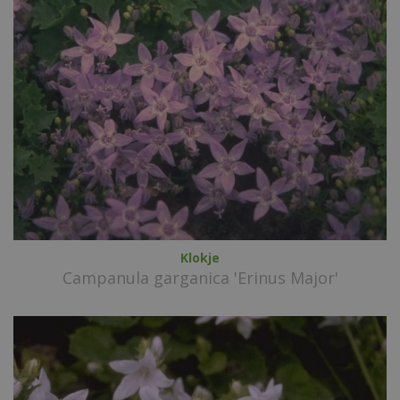
Klokje
Campanula garganica 'Erinus Major'