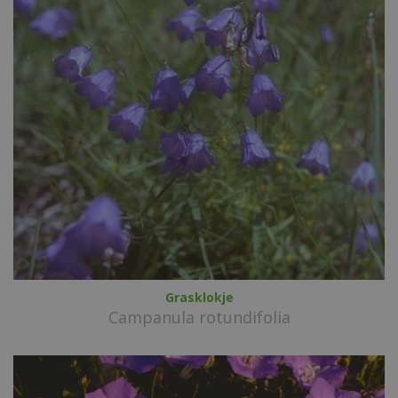
Grasklokje
Campanula rotundifolia