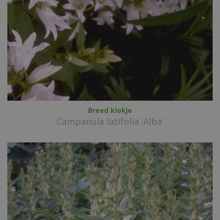
Breed klokje
Campanula latifolia 'Alba'