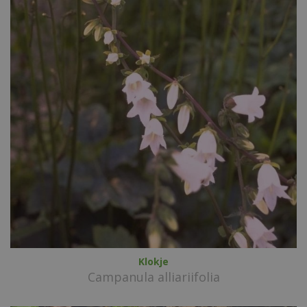
Klokje
Campanula alliariifolia