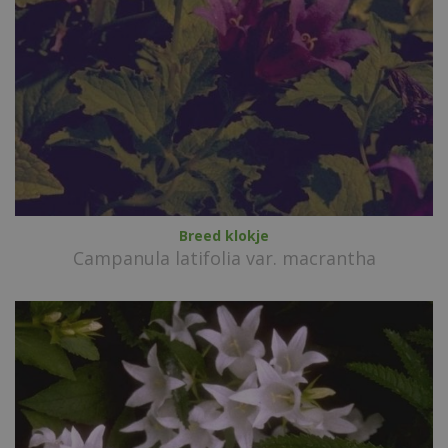
Breed klokje
Campanula latifolia var. macrantha