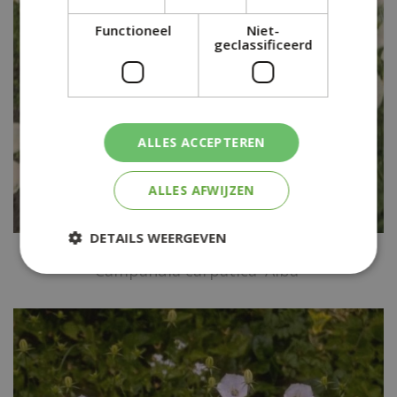
Functioneel
Niet-
geclassificeerd
ALLES ACCEPTEREN
ALLES AFWIJZEN
DETAILS WEERGEVEN
Karpatenklokje
Campanula carpatica 'Alba'