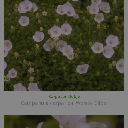
Karpatenklokje
Campanula carpatica 'Weisse Clips'