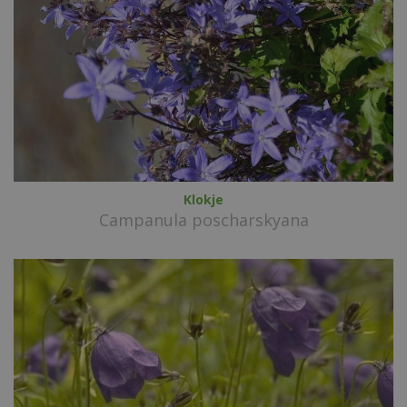
Klokje
Campanula poscharskyana