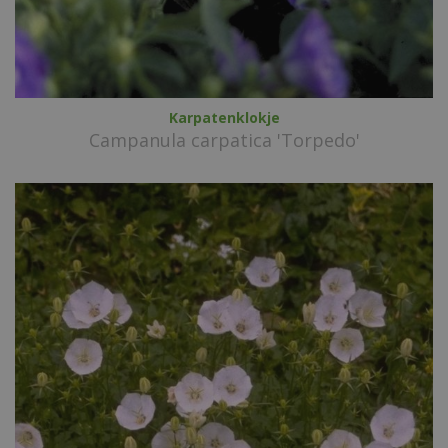
Karpatenklokje
Campanula carpatica 'Torpedo'