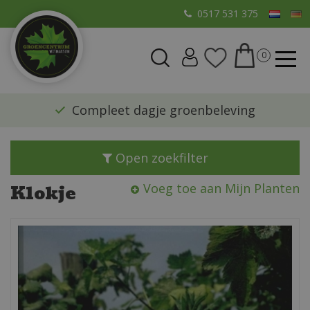
G
0517 531 375
a
n
a
a
r
​Compleet dagje groenbeleving
c
o
n
Open zoekfilter
t
e
Klokje
Voeg toe aan Mijn Planten
n
t