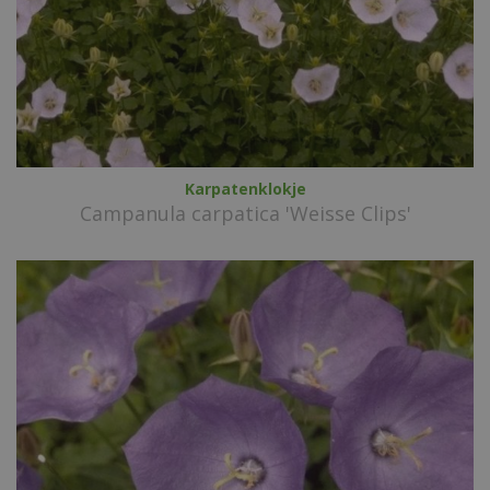
Karpatenklokje
Campanula carpatica 'Weisse Clips'