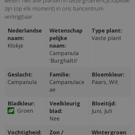
weten: niet alle planten in deze groenencyclopedie
zijn (op elk moment) in ons tuincentrum
verkrijgbaar.
Nederlandse
Wetenschap
Type plant:
naam:
pelijke
Vaste plant
Klokje
naam:
Campanula
'Burghaltii'
Geslacht:
Familie:
Bloemkleur:
Campanula
Campanulace
Paars, Wit
ae
Bladkleur:
Veelkleurig
Bloeitijd:
Groen
blad:
Juni, Juli
Nee
Vochtigheid:
Zon /
Wintergroen