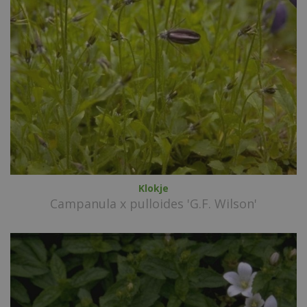
Klokje
Campanula x pulloides 'G.F. Wilson'