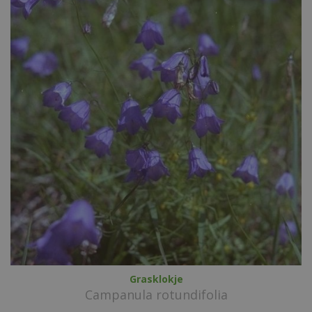
Grasklokje
Campanula rotundifolia