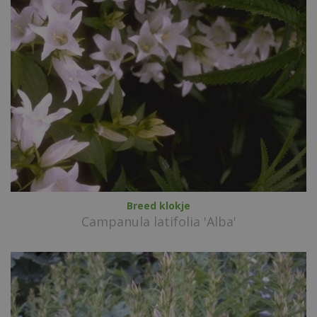
Breed klokje
Campanula latifolia 'Alba'