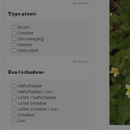
Wis selectie
Type plant:
Boom
Conifeer
Een-tweejarig
Heester
Vaste plant
Wis selectie
Zon / schaduw:
Halfschaduw
Halfschaduw / zon
Lichte / halfschaduw
Lichte schaduw
Lichte schaduw / zon
Schaduw
Zon