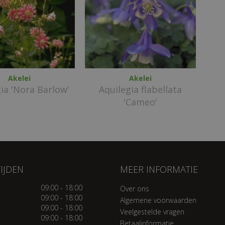
Akelei
Akelei
ia 'Nora Barlow'
Aquilegia flabellata
'Cameo'
IJDEN
MEER INFORMATIE
09:00 - 18:00
Over ons
09:00 - 18:00
Algemene voorwaarden
09:00 - 18:00
Veelgestelde vragen
09:00 - 18:00
Betaalinformatie