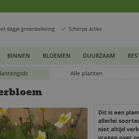
eet dagje groenbeleving
​Scherpe acties
BINNEN
BLOEMEN
DUURZAAM
RES
lantengids
Alle planten
erbloem
Dit is een pla
allerlei soort
niet altijd ve
vragen over o