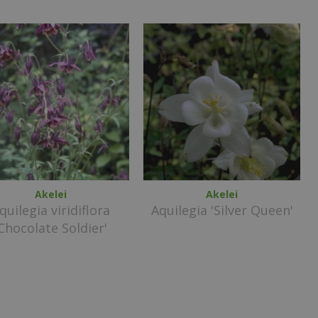
Akelei
Akelei
quilegia viridiflora
Aquilegia 'Silver Queen'
'Chocolate Soldier'