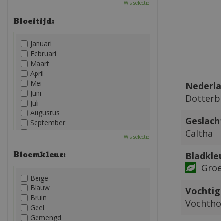
Wis selectie
Bloeitijd:
Januari
Februari
Maart
April
Mei
Nederla
Juni
Dotterb
Juli
Augustus
Geslach
September
Caltha
Oktober
Wis selectie
November
December
Bloemkleur:
Bladkle
Gro
Beige
Blauw
Vochtig
Bruin
Vochtho
Geel
Gemengd