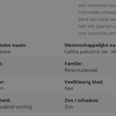
een maximale hoo
informatie ontvang
bent van harte we
niet alle planten
ons tuincentrum v
ndse naam:
Wetenschappelijke n
loem
Caltha palustris var. al
t:
Familie:
Ranunculaceae
ur:
Veelkleurig blad:
en
Nee
heid:
Zon / schaduw:
udend-vochtig
Zon