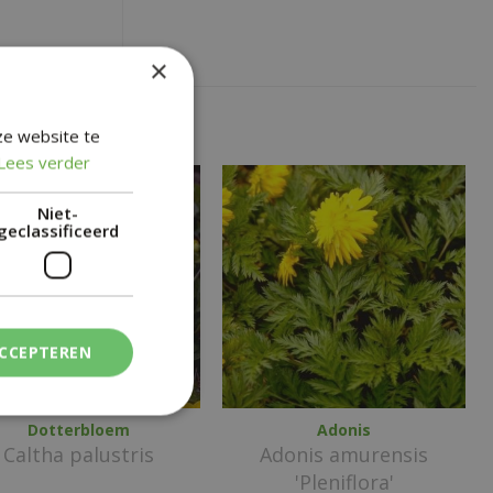
×
ze website te
Lees verder
Niet-
geclassificeerd
ACCEPTEREN
Dotterbloem
Adonis
Caltha palustris
Adonis amurensis
'Pleniflora'