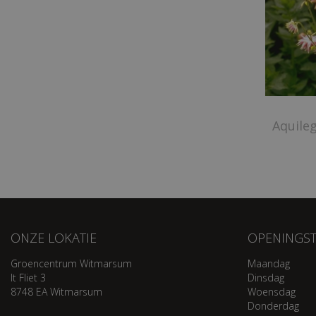
Aquileg
ONZE LOKATIE
OPENINGST
Groencentrum Witmarsum
Maandag
It Fliet 3
Dinsdag
8748 EA Witmarsum
Woensdag
Donderdag