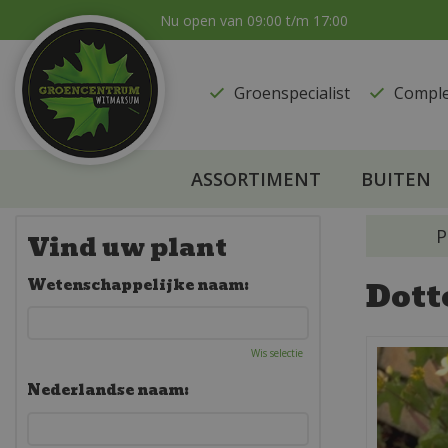
Ga
Nu open van
09:00
t/m
17:00
naar
content
Groenspecialist
​Compl
ASSORTIMENT
BUITEN
P
Vind uw plant
Dott
Wetenschappelijke naam:
Wis selectie
Nederlandse naam: