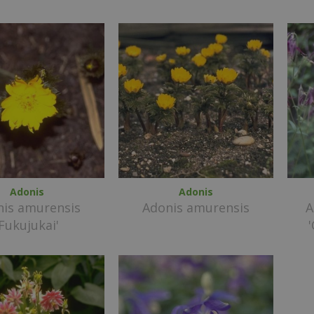
Adonis
Adonis
nis amurensis
Adonis amurensis
A
'Fukujukai'