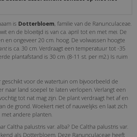
naam is
Dotterbloem
, familie van de Ranunculaceae.
it en de bloeitijd is van ca. april tot en met mei. De
oen en ongeveer 20 cm. hoog. De volwassen hoogte
ant
is ca. 30 cm. Verdraagt een temperatuur tot -35
erde plantafstand is 30 cm. (8-11 st. per m2.) Is ruim
r geschikt voor de watertuin om bijvoorbeeld de
r naar land soepel te laten verlopen. Verlangt een
vochtig tot nat mag zijn. De plant verdraagt het af en
n de grond. Woekert niet of nauwelijks en laat zich
met andere planten.
r Caltha palustris var. alba? De Caltha palustris var.
bekend als Dotterbloem. Deze Ranunculaceae heeft