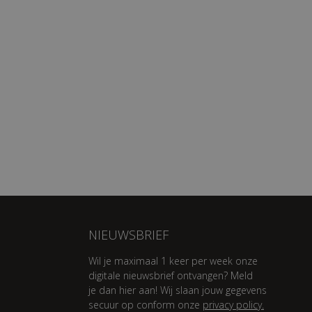
NIEUWSBRIEF
Wil je maximaal 1 keer per week onze
digitale nieuwsbrief ontvangen? Meld
je dan hier aan! Wij slaan jouw gegevens
secuur op conform onze
privacy policy.