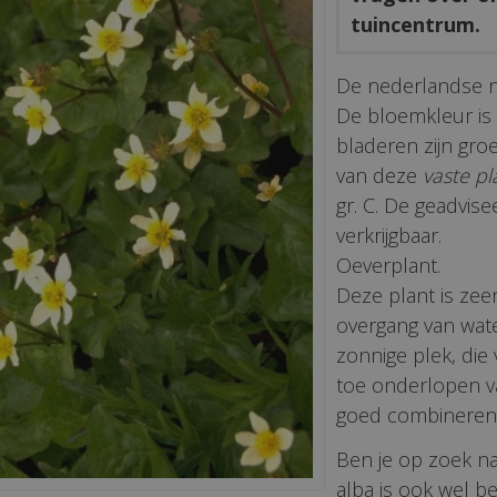
tuincentrum.
De nederlandse 
De bloemkleur is w
bladeren zijn gr
van deze
vaste pl
gr. C. De geadvise
verkrijgbaar.
Oeverplant.
Deze plant is zee
overgang van wate
zonnige plek, die 
toe onderlopen va
goed combineren 
Ben je op zoek naa
alba is ook wel 