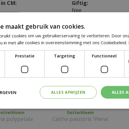
in CM:
Giftig:
Nee
e maakt gebruik van cookies.
tgelijke planten
ruikt cookies om uw gebruikerservaring te verbeteren. Door on
u in met alle cookies in overeenstemming met ons Cookiebeleid.
Prestatie
Targeting
Functioneel
ERGEVEN
ALLES AFWIJZEN
ALLES 
Dotterbloem
Dotterbloem
ha polypetala
Caltha palustris 'Plena'