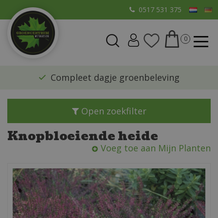
G
0517 531 375
a
n
a
a
r
​Compleet dagje groenbeleving
c
o
n
Open zoekfilter
t
e
Knopbloeiende heide
n
Voeg toe aan Mijn Planten
t