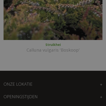
Struikhei
Calluna vulgaris 'Boskoop'
ONZE LOKATIE
OPENINGSTIJDEN