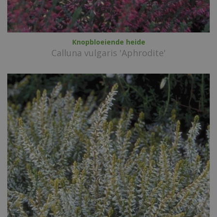
Knopbloeiende heide
Calluna vulgaris 'Aphrodite'