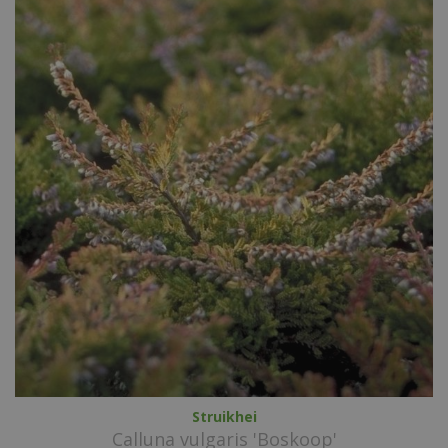
Struikhei
Calluna vulgaris 'Boskoop'