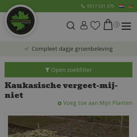
G
0517 531 375
a
n
a
a
r
​Compleet dagje groenbeleving
c
o
n
Open zoekfilter
t
e
Kaukasische vergeet-mij-
n
niet
t
Voeg toe aan Mijn Planten