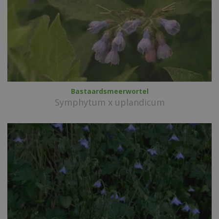
Bastaardsmeerwortel
Symphytum x uplandicum