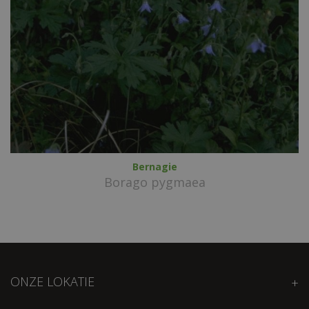
Bernagie
Borago pygmaea
ONZE LOKATIE