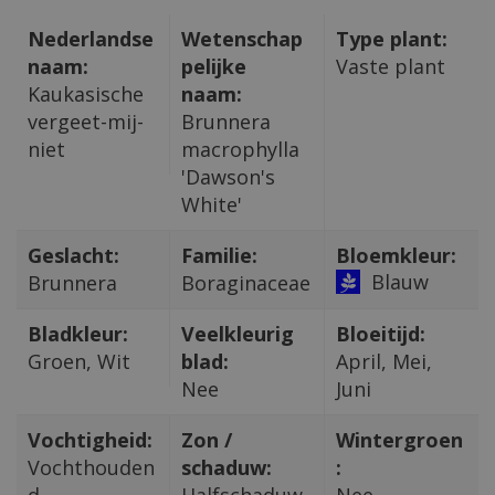
Nederlandse
Wetenschap
Type plant:
naam:
pelijke
Vaste plant
Kaukasische
naam:
vergeet-mij-
Brunnera
niet
macrophylla
'Dawson's
White'
Geslacht:
Familie:
Bloemkleur:
Blauw
Brunnera
Boraginaceae
Bladkleur:
Veelkleurig
Bloeitijd:
Groen, Wit
blad:
April, Mei,
Nee
Juni
Vochtigheid:
Zon /
Wintergroen
Vochthouden
schaduw:
: