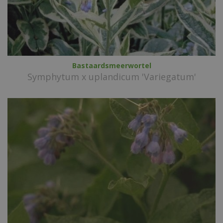
Bastaardsmeerwortel
Symphytum x uplandicum 'Variegatum'