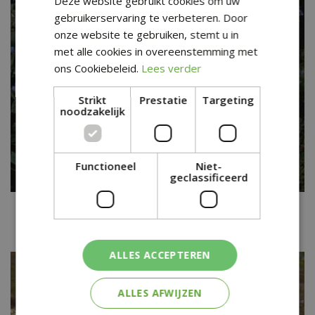
Deze website gebruikt cookies om uw
gebruikerservaring te verbeteren. Door
onze website te gebruiken, stemt u in
met alle cookies in overeenstemming met
ons Cookiebeleid.
Lees verder
Strikt
Prestatie
Targeting
noodzakelijk
Functioneel
Niet-
geclassificeerd
Kaukasische vergeet-mij-niet
Brunnera macrophylla 'Hadspen Cream'
ALLES ACCEPTEREN
ALLES AFWIJZEN