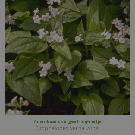
Amerikaans vergeet-mij-nietje
Omphalodes verna 'Alba'