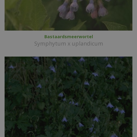
Bastaardsmeerwortel
Symphytum x uplandicum