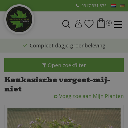
G
0517 531 375
a
n
a
a
r
​Compleet dagje groenbeleving
c
o
n
Open zoekfilter
t
e
Kaukasische vergeet-mij-
n
niet
t
Voeg toe aan Mijn Planten