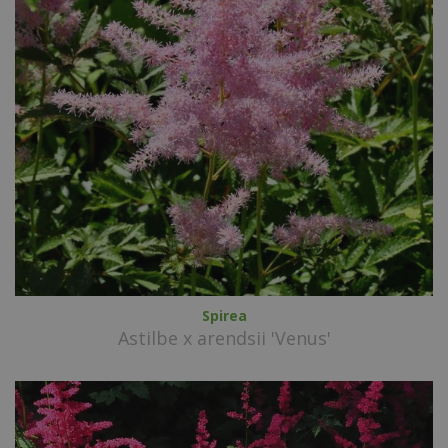
Spirea
Astilbe x arendsii 'Venus'