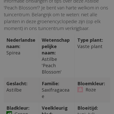
informatie ontvangen of tips over deze Astilbe
'Peach Blossom'? Je bent van harte welkom in ons
tuincentrum. Belangrijk om te weten: niet alle
planten in deze groenencyclopedie zijn (op elk
moment) in ons tuincentrum verkrijgbaar.
Nederlandse
Wetenschap
Type plant:
naam:
pelijke
Vaste plant
Spirea
naam:
Astilbe
'Peach
Blossom'
Geslacht:
Familie:
Bloemkleur:
Roze
Astilbe
Saxifragacea
e
Bladkleur:
Veelkleurig
Bloeitijd:
Groen