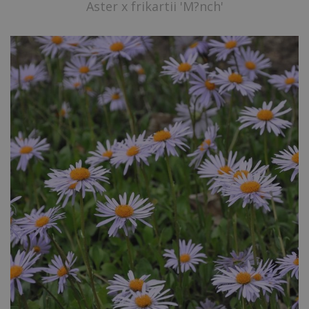
Aster x frikartii 'M?nch'