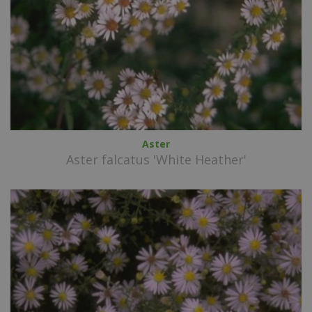
Aster
Aster falcatus 'White Heather'