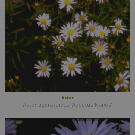
Aster
Aster ageratoides 'Adustus Nanus'