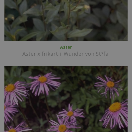
Aster
Aster x frikartii 'Wunder von St?fa'