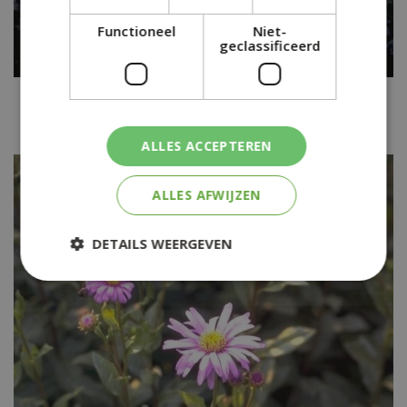
Functioneel
Niet-
geclassificeerd
Aster
Aster ageratoides 'Asran'
ALLES ACCEPTEREN
ALLES AFWIJZEN
DETAILS WEERGEVEN