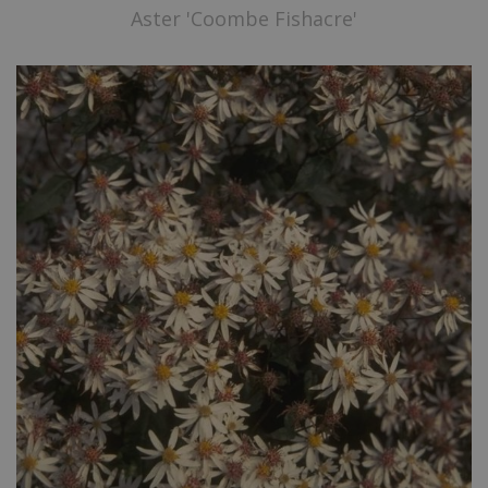
Aster 'Coombe Fishacre'