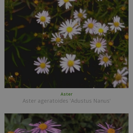
Aster
Aster ageratoides 'Adustus Nanus'