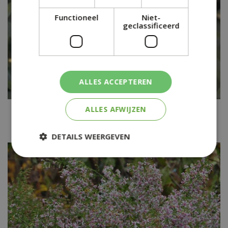
Functioneel
Niet-
geclassificeerd
ALLES ACCEPTEREN
ALLES AFWIJZEN
Aster
Aster x frikartii 'Wunder von St?fa'
DETAILS WEERGEVEN