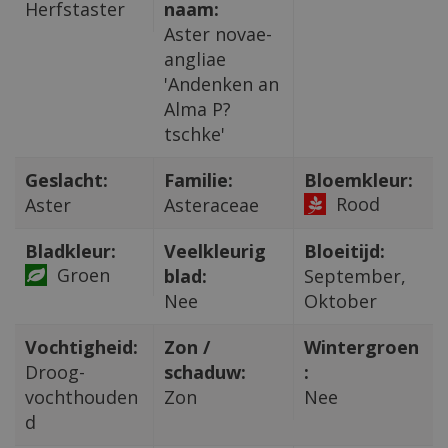
Herfstaster
naam:
Aster novae-
angliae
'Andenken an
Alma P?
tschke'
Geslacht:
Familie:
Bloemkleur:
Rood
Aster
Asteraceae
Bladkleur:
Veelkleurig
Bloeitijd:
Groen
blad:
September,
Nee
Oktober
Vochtigheid:
Zon /
Wintergroen
Droog-
schaduw:
:
vochthouden
Zon
Nee
d