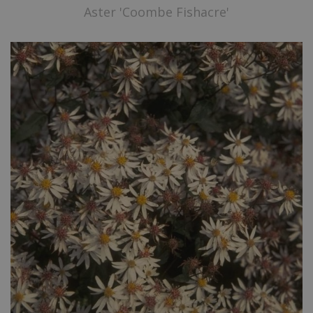
Aster 'Coombe Fishacre'