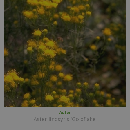
Aster
Aster linosyris 'Goldflake'