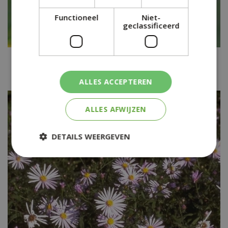
Functioneel
Niet-
geclassificeerd
Aster
Aster linosyris
ALLES ACCEPTEREN
ALLES AFWIJZEN
DETAILS WEERGEVEN