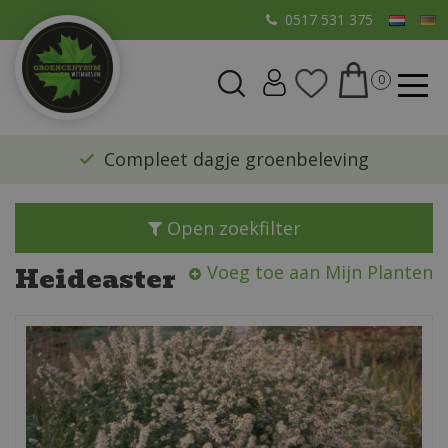
G
0517 531 375
a
n
a
a
r
​Compleet dagje groenbeleving
c
o
n
Open zoekfilter
t
e
Heideaster
Voeg toe aan Mijn Planten
n
t