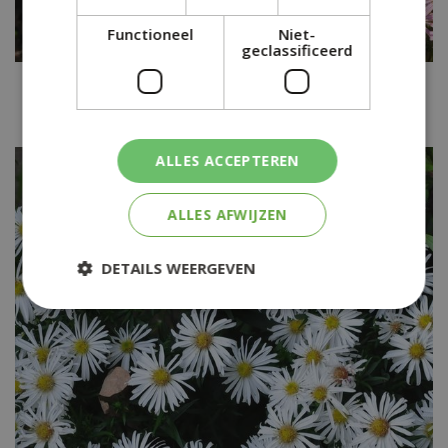
Functioneel
Niet-
geclassificeerd
Aster
Aster ericoides 'Pink Star'
ALLES ACCEPTEREN
ALLES AFWIJZEN
DETAILS WEERGEVEN