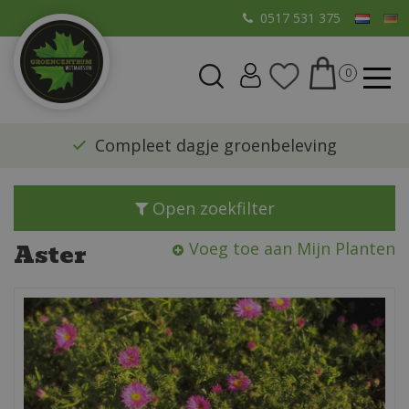
G
0517 531 375
a
n
a
a
r
​Compleet dagje groenbeleving
c
o
n
Open zoekfilter
t
e
Aster
Voeg toe aan Mijn Planten
n
t