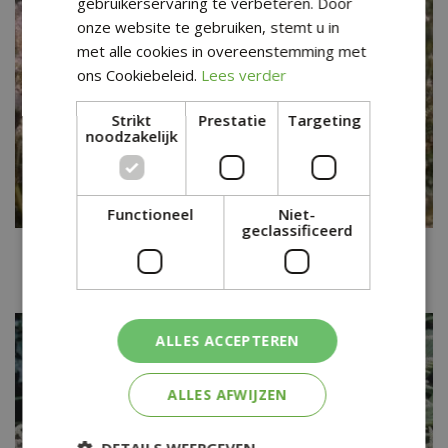
gebruikerservaring te verbeteren. Door
onze website te gebruiken, stemt u in
met alle cookies in overeenstemming met
ons Cookiebeleid.
Lees verder
Strikt
Prestatie
Targeting
noodzakelijk
Functioneel
Niet-
geclassificeerd
Geitenbaard
Aruncus aethusifolius
ALLES ACCEPTEREN
ALLES AFWIJZEN
DETAILS WEERGEVEN