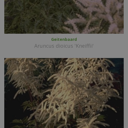
Geitenbaard
Aruncus dioicus 'Kneiffii'